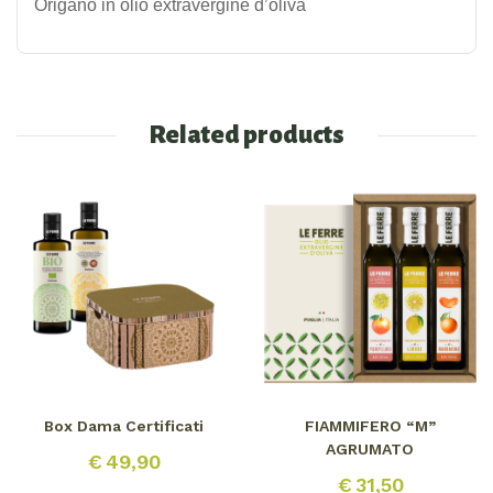
Origano in olio extravergine d’oliva
Related products
Box Dama Certificati
FIAMMIFERO “M”
AGRUMATO
€
49,90
€
31,50