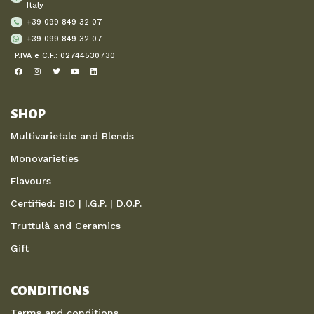
Italy
+39 099 849 32 07
+39 099 849 32 07
P.IVA e C.F.: 02744530730
SHOP
Multivarietale and Blends
Monovarieties
Flavours
Certified: BIO | I.G.P. | D.O.P.
Truttulà and Ceramics
Gift
CONDITIONS
Terms and conditions