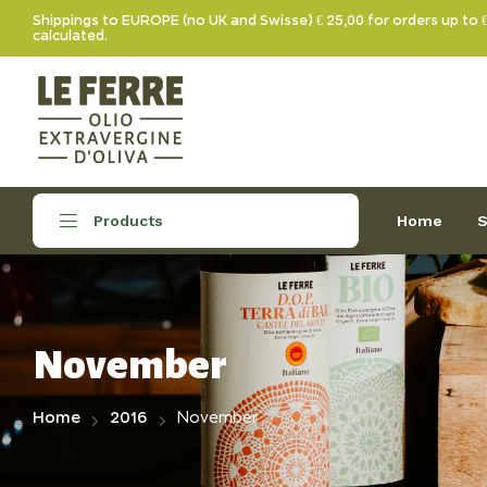
Shippings to EUROPE (no UK and Swisse) € 25,00 for orders up to 
calculated.
Home
S
Products
November
Home
2016
November