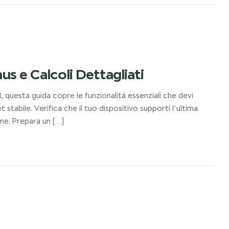
s e Calcoli Dettagliati
, questa guida copre le funzionalità essenziali che devi
tabile. Verifica che il tuo dispositivo supporti l’ultima
one. Prepara un […]