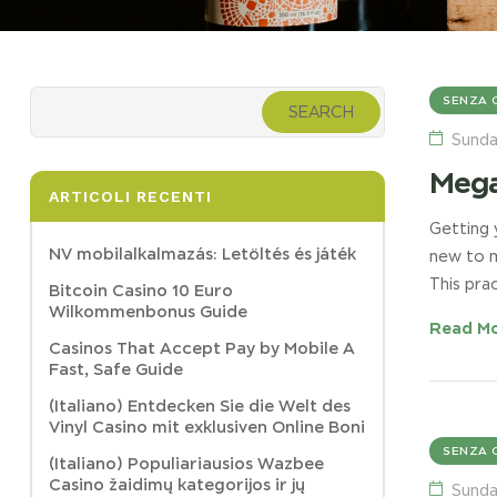
SENZA 
SEARCH
Sunda
Mega
ARTICOLI RECENTI
Getting 
NV mobilalkalmazás: Letöltés és játék
new to m
This pra
Bitcoin Casino 10 Euro
Wilkommenbonus Guide
Read M
Casinos That Accept Pay by Mobile A
Fast, Safe Guide
(Italiano) Entdecken Sie die Welt des
Vinyl Casino mit exklusiven Online Boni
SENZA 
(Italiano) Populiariausios Wazbee
Casino žaidimų kategorijos ir jų
Sunda