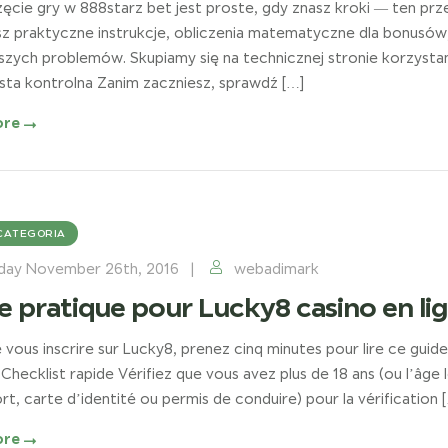
cie gry w 888starz bet jest proste, gdy znasz kroki — ten prze
sz praktyczne instrukcje, obliczenia matematyczne dla bonusó
szych problemów. Skupiamy się na technicznej stronie korzystan
ista kontrolna Zanim zaczniesz, sprawdź […]
ore
CATEGORIA
day November 26th, 2016
webadimark
e pratique pour Lucky8 casino en lig
 vous inscrire sur Lucky8, prenez cinq minutes pour lire ce guid
. Checklist rapide Vérifiez que vous avez plus de 18 ans (ou l’âge
rt, carte d’identité ou permis de conduire) pour la vérification 
ore