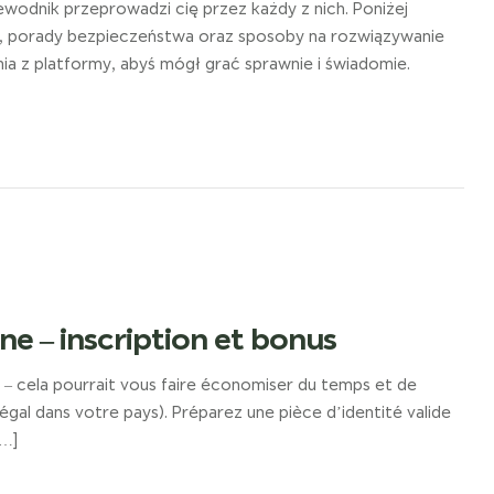
wodnik przeprowadzi cię przez każdy z nich. Poniżej
w, porady bezpieczeństwa oraz sposoby na rozwiązywanie
ia z platformy, abyś mógł grać sprawnie i świadomie.
ne – inscription et bonus
e – cela pourrait vous faire économiser du temps et de
 légal dans votre pays). Préparez une pièce d’identité valide
[…]