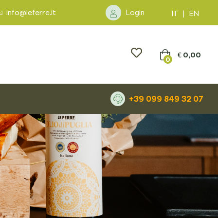
info@leferre.it
Login
IT
|
EN
€
0,00
0
+39 099 849 32 07