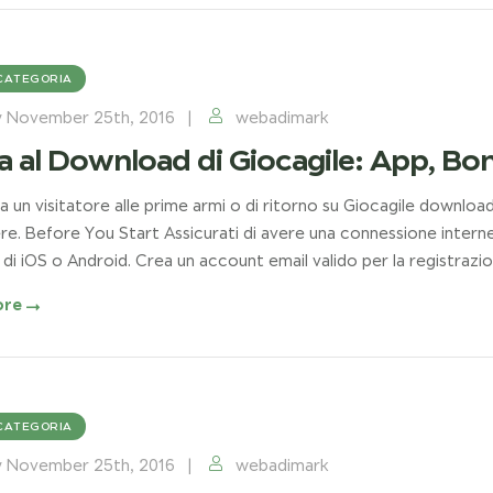
CATEGORIA
y November 25th, 2016
webadimark
a al Download di Giocagile: App, Bonu
a un visitatore alle prime armi o di ritorno su Giocagile download
e. Before You Start Assicurati di avere una connessione internet s
 di iOS o Android. Crea un account email valido per la registrazi
ore
CATEGORIA
y November 25th, 2016
webadimark