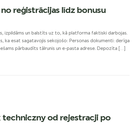
 no reģistrācijas līdz bonusu
ts, izpildāms un balstīts uz to, kā platforma faktiski darbojas.
es, ka esat sagatavojis sekojošo: Personas dokumenti: derīga
ciešams pārbaudīts tālrunis un e-pasta adrese. Depozīta […]
echniczny od rejestracji po