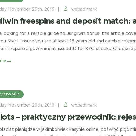
day November 26th, 2016
webadimark
liwin freespins and deposit match: a
e looking for a reliable guide to Jungliwin bonus, this article co
ou Start Ensure you are at least 18 years old and gamble respon
tion. Prepare a government-issued ID for KYC checks. Choose a
ore
CATEGORIA
day November 26th, 2016
webadimark
lots – praktyczny przewodnik: reje
łacisz pieniądze w jakimkolwiek kasynie online, poświęć pięć minu