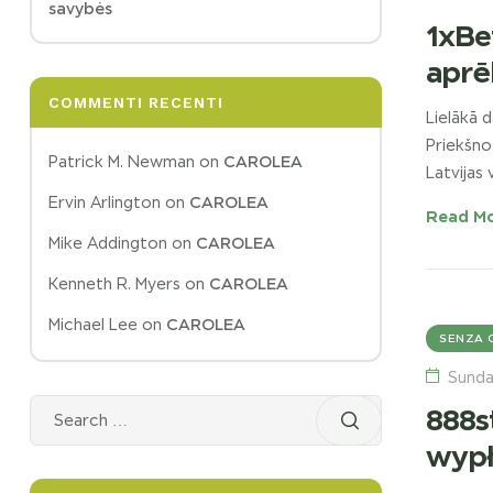
savybės
1xBet
aprē
COMMENTI RECENTI
Lielākā d
Priekšno
Patrick M. Newman
on
CAROLEA
Latvijas
Ervin Arlington
on
CAROLEA
Read M
Mike Addington
on
CAROLEA
Kenneth R. Myers
on
CAROLEA
Michael Lee
on
CAROLEA
SENZA 
Sunda
888s
wypł