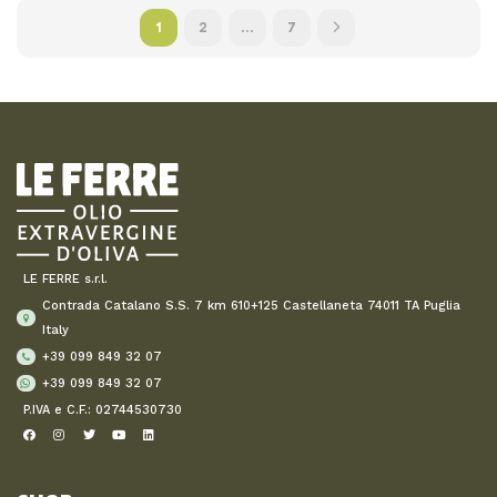
1
2
…
7
LE FERRE s.r.l.
Contrada Catalano S.S. 7 km 610+125 Castellaneta 74011 TA Puglia
Italy
+39 099 849 32 07
+39 099 849 32 07
P.IVA e C.F.: 02744530730