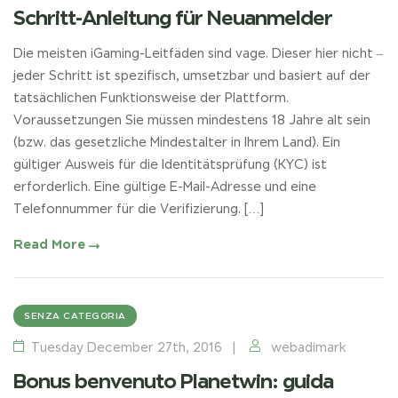
Schritt-Anleitung für Neuanmelder
Die meisten iGaming-Leitfäden sind vage. Dieser hier nicht –
jeder Schritt ist spezifisch, umsetzbar und basiert auf der
tatsächlichen Funktionsweise der Plattform.
Voraussetzungen Sie müssen mindestens 18 Jahre alt sein
(bzw. das gesetzliche Mindestalter in Ihrem Land). Ein
gültiger Ausweis für die Identitätsprüfung (KYC) ist
erforderlich. Eine gültige E-Mail-Adresse und eine
Telefonnummer für die Verifizierung. […]
Read More
SENZA CATEGORIA
Tuesday December 27th, 2016
webadimark
Bonus benvenuto Planetwin: guida