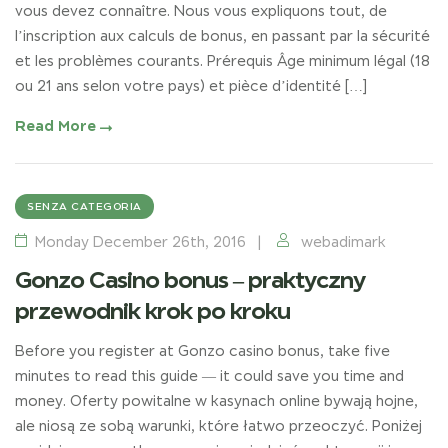
vous devez connaître. Nous vous expliquons tout, de
l’inscription aux calculs de bonus, en passant par la sécurité
et les problèmes courants. Prérequis Âge minimum légal (18
ou 21 ans selon votre pays) et pièce d’identité […]
Read More
SENZA CATEGORIA
Monday December 26th, 2016
webadimark
Gonzo Casino bonus – praktyczny
przewodnik krok po kroku
Before you register at Gonzo casino bonus, take five
minutes to read this guide — it could save you time and
money. Oferty powitalne w kasynach online bywają hojne,
ale niosą ze sobą warunki, które łatwo przeoczyć. Poniżej