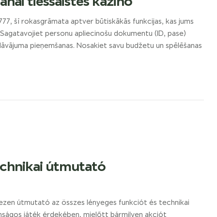
nai tiešsaistes kazino
o777, šī rokasgrāmata aptver būtiskākās funkcijas, kas jums
ms. Sagatavojiet personu apliecinošu dokumentu (ID, pase)
iedāvājuma pieņemšanas. Nosakiet savu budžetu un spēlēšanas
echnikai útmutató
ezen útmutató az összes lényeges funkciót és technikai
tonságos játék érdekében, mielőtt bármilyen akciót