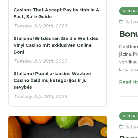
Casinos That Accept Pay by Mobile A
SENZA 
Fast, Safe Guide
Satur
Tuesday July 28th, 2026
Bonu
(Italiano) Entdecken Sie die Welt des
Vinyl Casino mit exklusiven Online
Neatkarī
Boni
jāzina. P
Tuesday July 28th, 2026
verifikā
laika ier
(Italiano) Populiariausios Wazbee
Casino žaidimų kategorijos ir jų
Read M
savybės
Tuesday July 28th, 2026
SENZA 
Satur