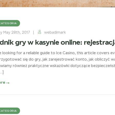
CATEGORIA
y May 28th, 2017
webadimark
dnik gry w kasynie online: rejestrac
re looking for a reliable guide to Ice Casino, this article covers 
 przygotować się do gry, jak zarejestrować konto, jak obliczyć 
awiamy również praktyczne wskazówki dotyczące bezpieczeństw
…]
ore
CATEGORIA