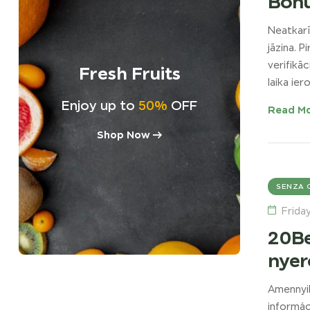
Bonu
Neatkarī
jāzina. P
verifikā
Fresh Fruits
laika ier
Enjoy up to
50%
OFF
Read M
Shop Now
SENZA 
Frida
20Be
nyer
Amennyib
informác