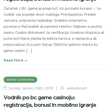
Začetek z Bc. game je preprost, ko poznate korake — ta
vodnik vas popelje skozi vsakega. Prerequisites Preden
začnete, pripravite naslednje: Stabilno internetno
povezavo Računalnik ali pametni telefon Veljaven e-poštni
naslov Osebni dokument za verifikacijo (osebna izkaznica ali
potni list) Način plačila (kreditna kartica, e-denarnica ali
kriptovaluta) Account Setup Obiščite spletno mesto bc
game casino. […]
Read More
SENZA CATEGORIA
Sunday January 28th, 2018
webadimark
Vodnik po bc game casinoju:
registracija, bonusi in mobilno igranje