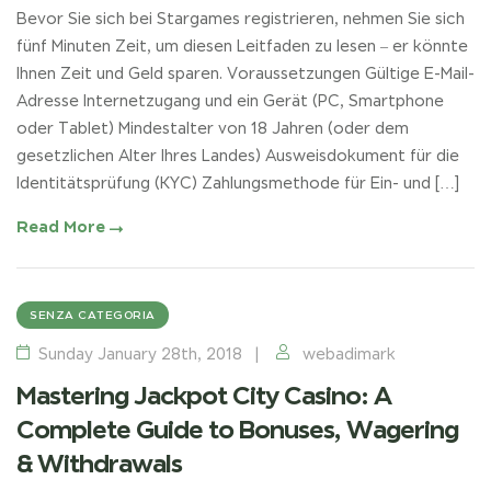
Bevor Sie sich bei Stargames registrieren, nehmen Sie sich
fünf Minuten Zeit, um diesen Leitfaden zu lesen – er könnte
Ihnen Zeit und Geld sparen. Voraussetzungen Gültige E-Mail-
Adresse Internetzugang und ein Gerät (PC, Smartphone
oder Tablet) Mindestalter von 18 Jahren (oder dem
gesetzlichen Alter Ihres Landes) Ausweisdokument für die
Identitätsprüfung (KYC) Zahlungsmethode für Ein- und […]
Read More
SENZA CATEGORIA
Sunday January 28th, 2018
webadimark
Mastering Jackpot City Casino: A
Complete Guide to Bonuses, Wagering
& Withdrawals