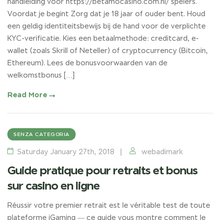
handleiding voor https://betamocasino.com.nl/ spelers.
Voordat je begint Zorg dat je 18 jaar of ouder bent. Houd
een geldig identiteitsbewijs bij de hand voor de verplichte
KYC-verificatie. Kies een betaalmethode: creditcard, e-
wallet (zoals Skrill of Neteller) of cryptocurrency (Bitcoin,
Ethereum). Lees de bonusvoorwaarden van de
welkomstbonus […]
Read More
SENZA CATEGORIA
Saturday January 27th, 2018
webadimark
Guide pratique pour retraits et bonus
sur casino en ligne
Réussir votre premier retrait est le véritable test de toute
plateforme iGaming — ce guide vous montre comment le