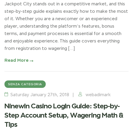
Jackpot City stands out in a competitive market, and this
step-by-step guide explains exactly how to make the most
of it. Whether you are a newcomer or an experienced
player, understanding the platform’s features, bonus
terms, and payment processes is essential for a smooth
and enjoyable experience. This guide covers everything
from registration to wagering […]
Read More
SENZA CATEGORIA
Saturday January 27th, 2018
webadimark
Ninewin Casino Login Guide: Step-by-
Step Account Setup, Wagering Math &
Tips