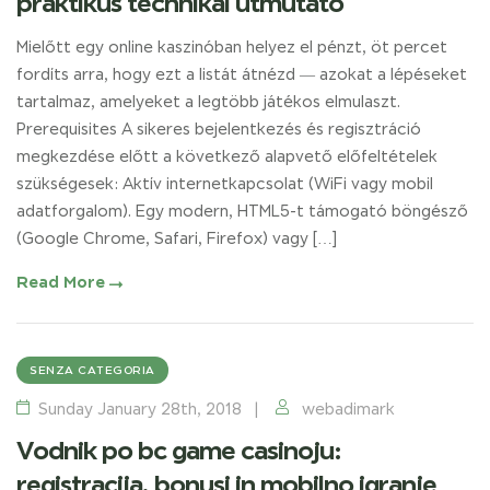
praktikus technikai útmutató
Mielőtt egy online kaszinóban helyez el pénzt, öt percet
fordíts arra, hogy ezt a listát átnézd — azokat a lépéseket
tartalmaz, amelyeket a legtöbb játékos elmulaszt.
Prerequisites A sikeres bejelentkezés és regisztráció
megkezdése előtt a következő alapvető előfeltételek
szükségesek: Aktív internetkapcsolat (WiFi vagy mobil
adatforgalom). Egy modern, HTML5-t támogató böngésző
(Google Chrome, Safari, Firefox) vagy […]
Read More
SENZA CATEGORIA
Sunday January 28th, 2018
webadimark
Vodnik po bc game casinoju:
registracija, bonusi in mobilno igranje