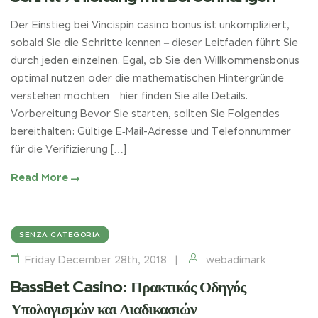
Der Einstieg bei Vincispin casino bonus ist unkompliziert,
sobald Sie die Schritte kennen – dieser Leitfaden führt Sie
durch jeden einzelnen. Egal, ob Sie den Willkommensbonus
optimal nutzen oder die mathematischen Hintergründe
verstehen möchten – hier finden Sie alle Details.
Vorbereitung Bevor Sie starten, sollten Sie Folgendes
bereithalten: Gültige E‑Mail-Adresse und Telefonnummer
für die Verifizierung […]
Read More
SENZA CATEGORIA
Friday December 28th, 2018
webadimark
BassBet Casino: Πρακτικός Οδηγός
Υπολογισμών και Διαδικασιών