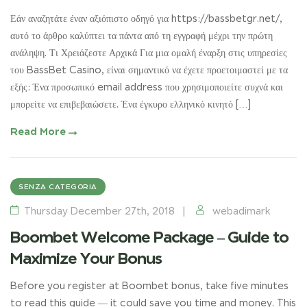
Εάν αναζητάτε έναν αξιόπιστο οδηγό για https://bassbetgr.net/,
αυτό το άρθρο καλύπτει τα πάντα από τη εγγραφή μέχρι την πρώτη
ανάληψη. Τι Χρειάζεστε Αρχικά Για μια ομαλή έναρξη στις υπηρεσίες
του BassBet Casino, είναι σημαντικό να έχετε προετοιμαστεί με τα
εξής: Ένα προσωπικό email address που χρησιμοποιείτε συχνά και
μπορείτε να επιβεβαιώσετε. Ένα έγκυρο ελληνικό κινητό […]
Read More
SENZA CATEGORIA
Thursday December 27th, 2018
webadimark
Boombet Welcome Package – Guide to
Maximize Your Bonus
Before you register at Boombet bonus, take five minutes
to read this guide — it could save you time and money. This