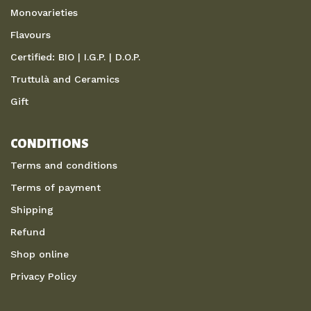
Monovarieties
Flavours
Certified: BIO | I.G.P. | D.O.P.
Truttulà and Ceramics
Gift
CONDITIONS
Terms and conditions
Terms of payment
Shipping
Refund
Shop online
Privacy Policy