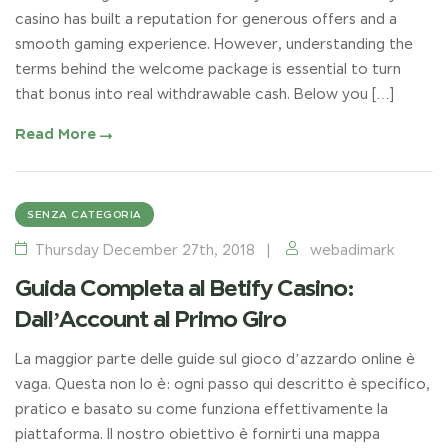
casino has built a reputation for generous offers and a
smooth gaming experience. However, understanding the
terms behind the welcome package is essential to turn
that bonus into real withdrawable cash. Below you […]
Read More
SENZA CATEGORIA
Thursday December 27th, 2018
webadimark
Guida Completa al Betify Casino:
Dall’Account al Primo Giro
La maggior parte delle guide sul gioco d’azzardo online è
vaga. Questa non lo è: ogni passo qui descritto è specifico,
pratico e basato su come funziona effettivamente la
piattaforma. Il nostro obiettivo è fornirti una mappa