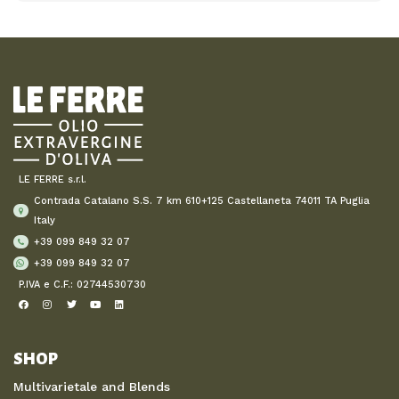
LE FERRE s.r.l.
Contrada Catalano S.S. 7 km 610+125 Castellaneta 74011 TA Puglia
Italy
+39 099 849 32 07
+39 099 849 32 07
P.IVA e C.F.: 02744530730
SHOP
Multivarietale and Blends