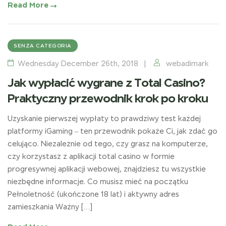
Read More
SENZA CATEGORIA
Wednesday December 26th, 2018
webadimark
Jak wypłacić wygrane z Total Casino?
Praktyczny przewodnik krok po kroku
Uzyskanie pierwszej wypłaty to prawdziwy test każdej
platformy iGaming – ten przewodnik pokaże Ci, jak zdać go
celująco. Niezależnie od tego, czy grasz na komputerze,
czy korzystasz z aplikacji total casino w formie
progresywnej aplikacji webowej, znajdziesz tu wszystkie
niezbędne informacje. Co musisz mieć na początku
Pełnoletność (ukończone 18 lat) i aktywny adres
zamieszkania Ważny […]