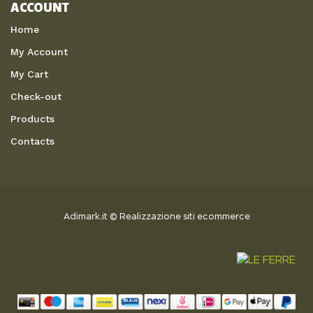
ACCOUNT
Home
My Account
My Cart
Check-out
Products
Contacts
Adimark.it
©
Realizzazione siti ecommerce