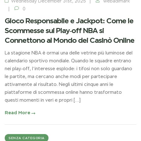
Wednesday December 31st, 2025
webadimark
0
Gioco Responsabile e Jackpot: Come le
Scommesse sui Play‑off NBA si
Connettono al Mondo dei Casinò Online
La stagione NBA è ormai una delle vetrine più luminose del
calendario sportivo mondiale. Quando le squadre entrano
nei play‑off, l’interesse esplode: i tifosi non solo guardano
le partite, ma cercano anche modi per partecipare
attivamente al risultato. Negli ultimi cinque anni le
piattaforme di scommessa online hanno trasformato
questi momenti in veri e propri […]
Read More
SENZA CATEGORIA