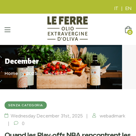
IT
|
EN
0
December
Home
2025
December
SENZA CATEGORIA
Wednesday December 31st, 2025
webadimark
0
Quand les Play‑offs NBA rencontrent les