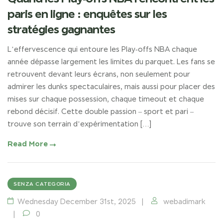
paris en ligne : enquêtes sur les
stratégies gagnantes
L’effervescence qui entoure les Play‑offs NBA chaque
année dépasse largement les limites du parquet. Les fans se
retrouvent devant leurs écrans, non seulement pour
admirer les dunks spectaculaires, mais aussi pour placer des
mises sur chaque possession, chaque timeout et chaque
rebond décisif. Cette double passion – sport et pari –
trouve son terrain d’expérimentation […]
Read More
SENZA CATEGORIA
Wednesday December 31st, 2025
webadimark
0