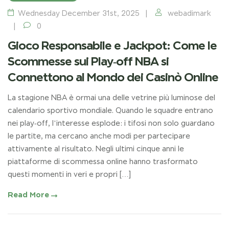
Wednesday December 31st, 2025
webadimark
0
Gioco Responsabile e Jackpot: Come le
Scommesse sui Play‑off NBA si
Connettono al Mondo dei Casinò Online
La stagione NBA è ormai una delle vetrine più luminose del
calendario sportivo mondiale. Quando le squadre entrano
nei play‑off, l’interesse esplode: i tifosi non solo guardano
le partite, ma cercano anche modi per partecipare
attivamente al risultato. Negli ultimi cinque anni le
piattaforme di scommessa online hanno trasformato
questi momenti in veri e propri […]
Read More