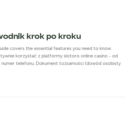
ewodnik krok po kroku
 guide covers the essential features you need to know.
tywnie korzystać z platformy slotoro online casino – od
raz numer telefonu. Dokument tożsamości (dowód osobisty