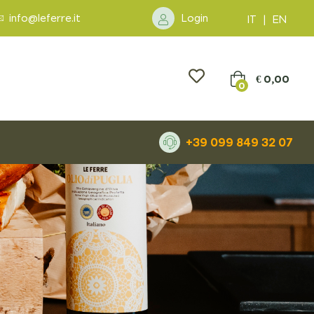
info@leferre.it
Login
IT
|
EN
€
0,00
0
+39 099 849 32 07