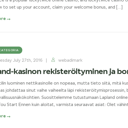
e is a popular luckytwice online casino, and luckytwice casino onl
w to set up your account, claim your welcome bonus, and […]
ore
CATEGORIA
sday July 27th, 2016
webadimark
and-kasinon rekisteröityminen ja b
tilin luominen nettikasinolle on nopeaa, mutta tieto siitä, mitä k
s johdattaa sinut vaihe vaiheelta läpi rekisteröitymisprosessin,
vallisuusnäkökohtien. Suosittelemme tutustumaan Lapland online 
ou Start Ennen kuin aloitat, varmista seuraavat asiat: Olet vähint
ore