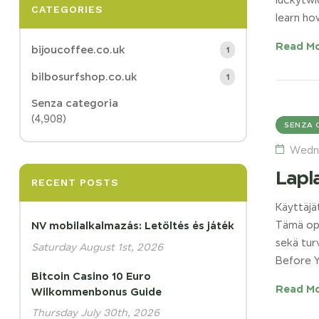
luckytwic
CATEGORIES
learn ho
Read M
bijoucoffee.co.uk
1
bilbosurfshop.co.uk
1
Senza categoria
(4,908)
SENZA 
Wedne
Lapl
RECENT POSTS
Käyttäjä
Tämä opa
NV mobilalkalmazás: Letöltés és játék
sekä tur
Saturday August 1st, 2026
Before Y
Bitcoin Casino 10 Euro
Read M
Wilkommenbonus Guide
Thursday July 30th, 2026