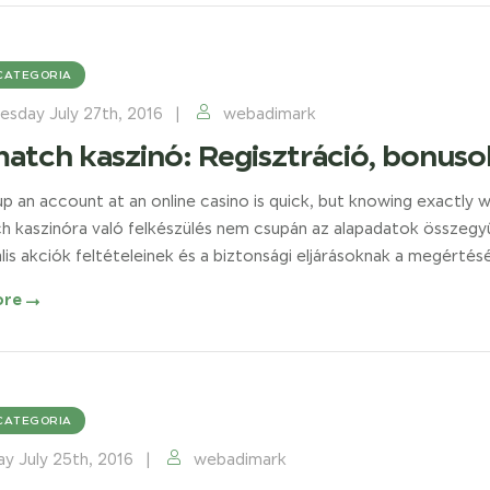
CATEGORIA
sday July 27th, 2016
webadimark
atch kaszinó: Regisztráció, bonuso
up an account at an online casino is quick, but knowing exactly 
 kaszinóra való felkészülés nem csupán az alapadatok összegyű
lis akciók feltételeinek és a biztonsági eljárásoknak a megértésé
ore
CATEGORIA
y July 25th, 2016
webadimark