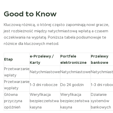
Good to Know
Kluczową różnicą, o której często zapominają nowi gracze,
jest rozbieżność między natychmiastową wpłatą a czasem
oczekiwania na wypłatę. Poniższa tabela podsumowuje te
różnice dla kluczowych metod.
e-Przelewy /
Portfele
Przelewy
Etap
Karty
elektroniczne
bankowe
Przetwarzanie
Natychmiastowe
Natychmiastowe
Natychmias
wpłaty
Przetwarzanie
1-3 dni robocze
Do 24 godzin
1-3 dni robo
wypłaty
Główna
Weryfikacja
Weryfikacja
Działanie
przyczyna
bezpieczeństwa
bezpieczeństwa
systemów
opóźnień
kasyna
kasyna
bankowych