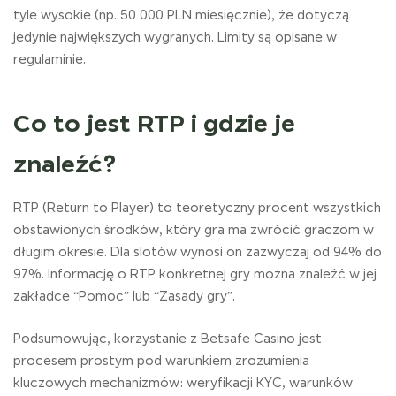
tyle wysokie (np. 50 000 PLN miesięcznie), że dotyczą
jedynie największych wygranych. Limity są opisane w
regulaminie.
Co to jest RTP i gdzie je
znaleźć?
RTP (Return to Player) to teoretyczny procent wszystkich
obstawionych środków, który gra ma zwrócić graczom w
długim okresie. Dla slotów wynosi on zazwyczaj od 94% do
97%. Informację o RTP konkretnej gry można znaleźć w jej
zakładce “Pomoc” lub “Zasady gry”.
Podsumowując, korzystanie z Betsafe Casino jest
procesem prostym pod warunkiem zrozumienia
kluczowych mechanizmów: weryfikacji KYC, warunków