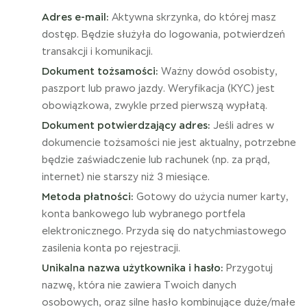
Adres e-mail:
Aktywna skrzynka, do której masz
dostęp. Będzie służyła do logowania, potwierdzeń
transakcji i komunikacji.
Dokument tożsamości:
Ważny dowód osobisty,
paszport lub prawo jazdy. Weryfikacja (KYC) jest
obowiązkowa, zwykle przed pierwszą wypłatą.
Dokument potwierdzający adres:
Jeśli adres w
dokumencie tożsamości nie jest aktualny, potrzebne
będzie zaświadczenie lub rachunek (np. za prąd,
internet) nie starszy niż 3 miesiące.
Metoda płatności:
Gotowy do użycia numer karty,
konta bankowego lub wybranego portfela
elektronicznego. Przyda się do natychmiastowego
zasilenia konta po rejestracji.
Unikalna nazwa użytkownika i hasło:
Przygotuj
nazwę, która nie zawiera Twoich danych
osobowych, oraz silne hasło kombinujące duże/małe