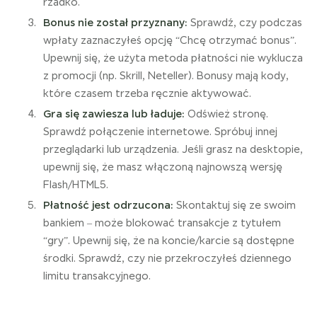
rzadko.
Bonus nie został przyznany:
Sprawdź, czy podczas
wpłaty zaznaczyłeś opcję “Chcę otrzymać bonus”.
Upewnij się, że użyta metoda płatności nie wyklucza
z promocji (np. Skrill, Neteller). Bonusy mają kody,
które czasem trzeba ręcznie aktywować.
Gra się zawiesza lub ładuje:
Odśwież stronę.
Sprawdź połączenie internetowe. Spróbuj innej
przeglądarki lub urządzenia. Jeśli grasz na desktopie,
upewnij się, że masz włączoną najnowszą wersję
Flash/HTML5.
Płatność jest odrzucona:
Skontaktuj się ze swoim
bankiem – może blokować transakcje z tytułem
“gry”. Upewnij się, że na koncie/karcie są dostępne
środki. Sprawdź, czy nie przekroczyłeś dziennego
limitu transakcyjnego.