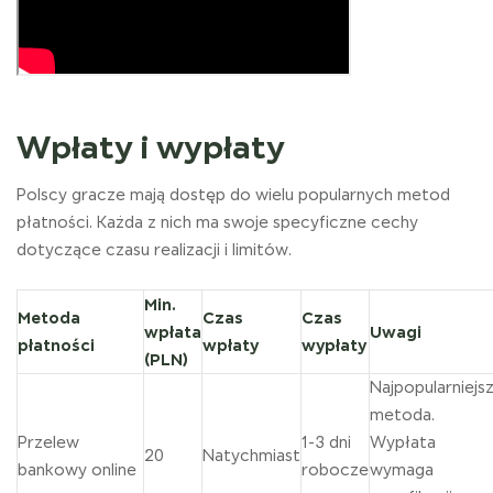
Wpłaty i wypłaty
Polscy gracze mają dostęp do wielu popularnych metod
płatności. Każda z nich ma swoje specyficzne cechy
dotyczące czasu realizacji i limitów.
Min.
Metoda
Czas
Czas
wpłata
Uwagi
płatności
wpłaty
wypłaty
(PLN)
Najpopularniejs
metoda.
Przelew
1-3 dni
Wypłata
20
Natychmiast
bankowy online
robocze
wymaga