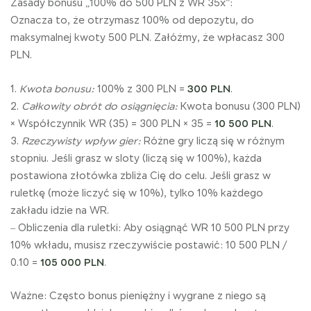
Zasady bonusu „100% do 500 PLN z WR 35x”:
Oznacza to, że otrzymasz 100% od depozytu, do
maksymalnej kwoty 500 PLN. Załóżmy, że wpłacasz 300
PLN.
1.
Kwota bonusu:
100% z 300 PLN =
300 PLN
.
2.
Całkowity obrót do osiągnięcia:
Kwota bonusu (300 PLN)
× Współczynnik WR (35) = 300 PLN × 35 =
10 500 PLN
.
3.
Rzeczywisty wpływ gier:
Różne gry liczą się w różnym
stopniu. Jeśli grasz w sloty (liczą się w 100%), każda
postawiona złotówka zbliża Cię do celu. Jeśli grasz w
ruletkę (może liczyć się w 10%), tylko 10% każdego
zakładu idzie na WR.
– Obliczenia dla ruletki: Aby osiągnąć WR 10 500 PLN przy
10% wkładu, musisz rzeczywiście postawić: 10 500 PLN /
0.10 =
105 000 PLN
.
Ważne: Często bonus pieniężny i wygrane z niego są