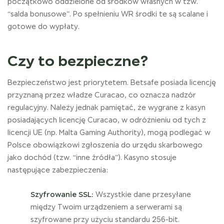
początkowo oddzielone od środków własnych w tzw.
“salda bonusowe”. Po spełnieniu WR środki te są scalane i
gotowe do wypłaty.
Czy to bezpieczne?
Bezpieczeństwo jest priorytetem. Betsafe posiada licencję
przyznaną przez władze Curacao, co oznacza nadzór
regulacyjny. Należy jednak pamiętać, że wygrane z kasyn
posiadających licencję Curacao, w odróżnieniu od tych z
licencji UE (np. Malta Gaming Authority), mogą podlegać w
Polsce obowiązkowi zgłoszenia do urzędu skarbowego
jako dochód (tzw. “inne źródła”). Kasyno stosuje
następujące zabezpieczenia:
Szyfrowanie SSL:
Wszystkie dane przesyłane
między Twoim urządzeniem a serwerami są
szyfrowane przy użyciu standardu 256-bit.