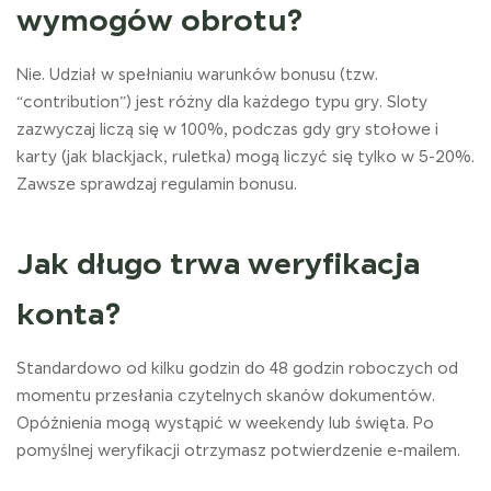
wymogów obrotu?
Nie. Udział w spełnianiu warunków bonusu (tzw.
“contribution”) jest różny dla każdego typu gry. Sloty
zazwyczaj liczą się w 100%, podczas gdy gry stołowe i
karty (jak blackjack, ruletka) mogą liczyć się tylko w 5-20%.
Zawsze sprawdzaj regulamin bonusu.
Jak długo trwa weryfikacja
konta?
Standardowo od kilku godzin do 48 godzin roboczych od
momentu przesłania czytelnych skanów dokumentów.
Opóźnienia mogą wystąpić w weekendy lub święta. Po
pomyślnej weryfikacji otrzymasz potwierdzenie e-mailem.