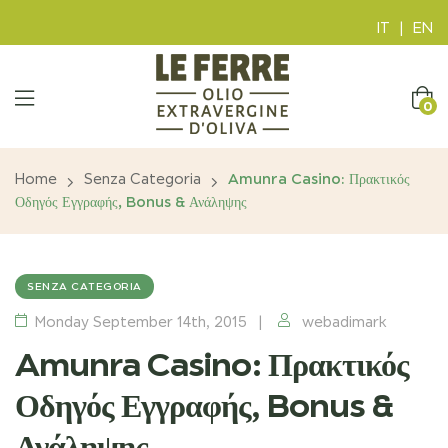
IT
|
EN
0
Home
Senza Categoria
Amunra Casino: Πρακτικός
Οδηγός Εγγραφής, Bonus & Ανάληψης
SENZA CATEGORIA
Monday September 14th, 2015
webadimark
Amunra Casino: Πρακτικός
Οδηγός Εγγραφής, Bonus &
Ανάληψης