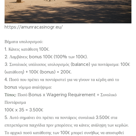
https://amunracasinogr.eu/
Βήματα υπολογισμού:
1. Κάνεις κατάθεση 100€.
2. Λαμβάνεις bonus 100€ (100% των 100€).
3. Συνολικός υπόλοιπος ισολογισμός (balance) για ποντάρισμα: 100€
(κατάθεση) + 100€ (bonus) = 200€.
4. Ποσό που πρέπει να ποντάριστεί για να γίνουν τα κέρδη από το
bonus νόμιμα αναλήψιμα:
Τύπος:
Ποσό Bonus x Wagering Requirement = Συνολικό
Ποντάρισμα
100€ x 35 = 3.500€
5. Αυτό σημαίνει ότι πρέπει να ποντάρεις συνολικά 3.500€ στα
επιτρεπόμενα παιχνίδια πριν μπορέσεις να κάνεις ανάληψη των κερδών.
Το αρχικό ποσό κατάθεσης των 100€ μπορεί συνήθως να αποσυρθεί