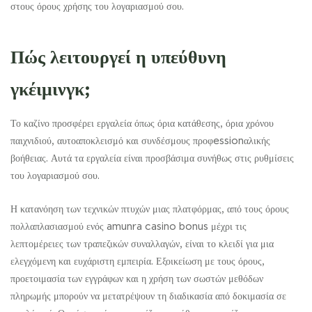
στους όρους χρήσης του λογαριασμού σου.
Πώς λειτουργεί η υπεύθυνη
γκέιμινγκ;
Το καζίνο προσφέρει εργαλεία όπως όρια κατάθεσης, όρια χρόνου
παιχνιδιού, αυτοαποκλεισμό και συνδέσμους προφessionαλικής
βοήθειας. Αυτά τα εργαλεία είναι προσβάσιμα συνήθως στις ρυθμίσεις
του λογαριασμού σου.
Η κατανόηση των τεχνικών πτυχών μιας πλατφόρμας, από τους όρους
πολλαπλασιασμού ενός amunra casino bonus μέχρι τις
λεπτομέρειες των τραπεζικών συναλλαγών, είναι το κλειδί για μια
ελεγχόμενη και ευχάριστη εμπειρία. Εξοικείωση με τους όρους,
προετοιμασία των εγγράφων και η χρήση των σωστών μεθόδων
πληρωμής μπορούν να μετατρέψουν τη διαδικασία από δοκιμασία σε