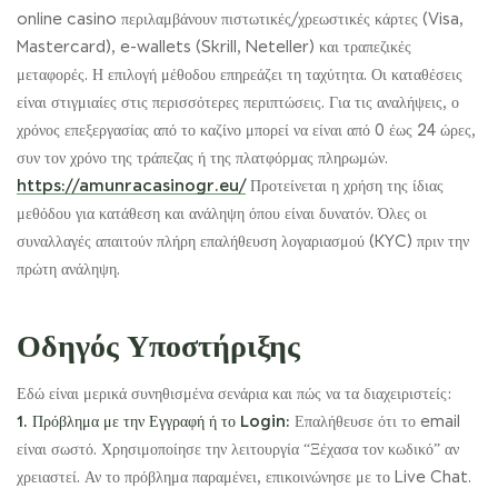
online casino περιλαμβάνουν πιστωτικές/χρεωστικές κάρτες (Visa,
Mastercard), e-wallets (Skrill, Neteller) και τραπεζικές
μεταφορές. Η επιλογή μέθοδου επηρεάζει τη ταχύτητα. Οι καταθέσεις
είναι στιγμιαίες στις περισσότερες περιπτώσεις. Για τις αναλήψεις, ο
χρόνος επεξεργασίας από το καζίνο μπορεί να είναι από 0 έως 24 ώρες,
συν τον χρόνο της τράπεζας ή της πλατφόρμας πληρωμών.
https://amunracasinogr.eu/
Προτείνεται η χρήση της ίδιας
μεθόδου για κατάθεση και ανάληψη όπου είναι δυνατόν. Όλες οι
συναλλαγές απαιτούν πλήρη επαλήθευση λογαριασμού (KYC) πριν την
πρώτη ανάληψη.
Οδηγός Υποστήριξης
Εδώ είναι μερικά συνηθισμένα σενάρια και πώς να τα διαχειριστείς:
1. Πρόβλημα με την Εγγραφή ή το Login:
Επαλήθευσε ότι το email
είναι σωστό. Χρησιμοποίησε την λειτουργία “Ξέχασα τον κωδικό” αν
χρειαστεί. Αν το πρόβλημα παραμένει, επικοινώνησε με το Live Chat.