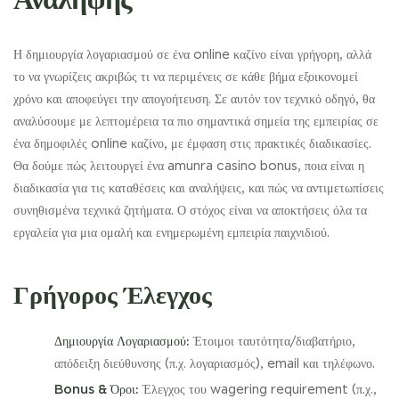
Η δημιουργία λογαριασμού σε ένα online καζίνο είναι γρήγορη, αλλά
το να γνωρίζεις ακριβώς τι να περιμένεις σε κάθε βήμα εξοικονομεί
χρόνο και αποφεύγει την απογοήτευση. Σε αυτόν τον τεχνικό οδηγό, θα
αναλύσουμε με λεπτομέρεια τα πιο σημαντικά σημεία της εμπειρίας σε
ένα δημοφιλές online καζίνο, με έμφαση στις πρακτικές διαδικασίες.
Θα δούμε πώς λειτουργεί ένα amunra casino bonus, ποια είναι η
διαδικασία για τις καταθέσεις και αναλήψεις, και πώς να αντιμετωπίσεις
συνηθισμένα τεχνικά ζητήματα. Ο στόχος είναι να αποκτήσεις όλα τα
εργαλεία για μια ομαλή και ενημερωμένη εμπειρία παιχνιδιού.
Γρήγορος Έλεγχος
Δημιουργία Λογαριασμού:
Έτοιμοι ταυτότητα/διαβατήριο,
απόδειξη διεύθυνσης (π.χ. λογαριασμός), email και τηλέφωνο.
Bonus & Όροι:
Έλεγχος του wagering requirement (π.χ.,