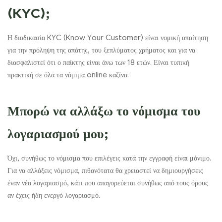
(KYC);
Η διαδικασία KYC (Know Your Customer) είναι νομική απαίτηση
για την πρόληψη της απάτης, του ξεπλύματος χρήματος και για να
διασφαλιστεί ότι ο παίκτης είναι άνω των 18 ετών. Είναι τυπική
πρακτική σε όλα τα νόμιμα online καζίνα.
Μπορώ να αλλάξω το νόμισμα του
λογαριασμού μου;
Όχι, συνήθως το νόμισμα που επιλέγεις κατά την εγγραφή είναι μόνιμο.
Για να αλλάξεις νόμισμα, πιθανότατα θα χρειαστεί να δημιουργήσεις
έναν νέο λογαριασμό, κάτι που απαγορεύεται συνήθως από τους όρους
αν έχεις ήδη ενεργό λογαριασμό.