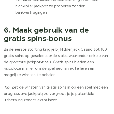
high‑roller jackpot te proberen zonder
bankvertragingen.
6. Maak gebruik van de
gratis spins‑bonus
Bij de eerste storting krijg je bij Hiddenjack Casino tot 100
gratis spins op geselecteerde slots, waaronder enkele van
de grootste jackpot‑titels. Gratis spins bieden een
risicoloze manier om de spelmechaniek te leren en
mogelijke winsten te behalen.
Tip
: Zet de winsten van gratis spins in op een spel met een
progressieve jackpot; zo vergroot je je potentiële
uitbetaling zonder extra inzet.