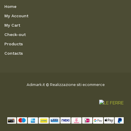
Home
My Account
My Cart
Check-out
Products
Contacts
Adimark.it
©
Realizzazione siti ecommerce