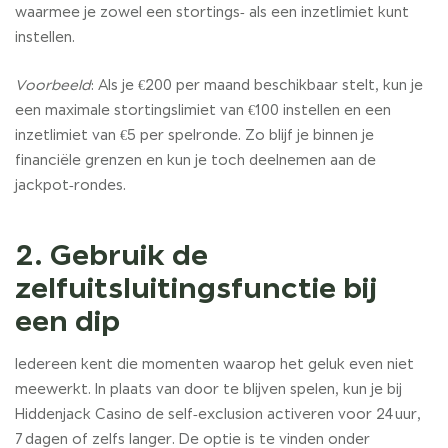
waarmee je zowel een stortings‑ als een inzetlimiet kunt
instellen.
Voorbeeld
: Als je €200 per maand beschikbaar stelt, kun je
een maximale stortingslimiet van €100 instellen en een
inzetlimiet van €5 per spelronde. Zo blijf je binnen je
financiële grenzen en kun je toch deelnemen aan de
jackpot‑rondes.
2. Gebruik de
zelfuitsluitingsfunctie bij
een dip
Iedereen kent die momenten waarop het geluk even niet
meewerkt. In plaats van door te blijven spelen, kun je bij
Hiddenjack Casino de self‑exclusion activeren voor 24 uur,
7 dagen of zelfs langer. De optie is te vinden onder