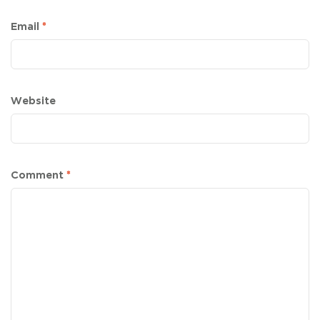
Email
*
Website
Comment
*