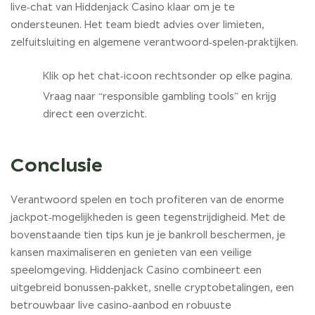
live‑chat van Hiddenjack Casino klaar om je te
ondersteunen. Het team biedt advies over limieten,
zelfuitsluiting en algemene verantwoord‑spelen‑praktijken.
Klik op het chat‑icoon rechtsonder op elke pagina.
Vraag naar “responsible gambling tools” en krijg
direct een overzicht.
Conclusie
Verantwoord spelen en toch profiteren van de enorme
jackpot‑mogelijkheden is geen tegenstrijdigheid. Met de
bovenstaande tien tips kun je je bankroll beschermen, je
kansen maximaliseren en genieten van een veilige
speelomgeving. Hiddenjack Casino combineert een
uitgebreid bonussen‑pakket, snelle cryptobetalingen, een
betrouwbaar live casino‑aanbod en robuuste