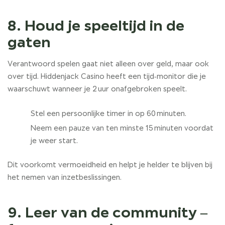
8. Houd je speeltijd in de
gaten
Verantwoord spelen gaat niet alleen over geld, maar ook
over tijd. Hiddenjack Casino heeft een tijd‑monitor die je
waarschuwt wanneer je 2 uur onafgebroken speelt.
Stel een persoonlijke timer in op 60 minuten.
Neem een pauze van ten minste 15 minuten voordat
je weer start.
Dit voorkomt vermoeidheid en helpt je helder te blijven bij
het nemen van inzetbeslissingen.
9. Leer van de community –