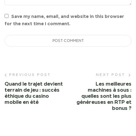
Save my name, email, and website in this browser
for the next time I comment.
PREVIOUS POST
NEXT POST
Quand le trajet devient
Les meilleures
terrain de jeu : succès
machines à sous :
éthique du casino
quelles sont les plus
mobile en été
généreuses en RTP et
bonus ?