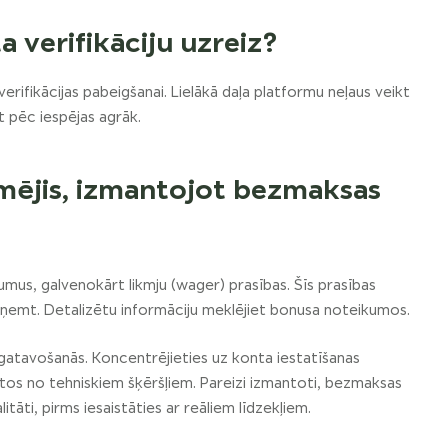
a verifikāciju uzreiz?
verifikācijas pabeigšanai. Lielākā daļa platformu neļaus veikt
t pēc iespējas agrāk.
imējis, izmantojot bezmaksas
jumus, galvenokārt likmju (wager) prasības. Šīs prasības
izņemt. Detalizētu informāciju meklējiet bonusa noteikumos.
gatavošanās. Koncentrējieties uz konta iestatīšanas
rītos no tehniskiem šķēršļiem. Pareizi izmantoti, bezmaksas
itāti, pirms iesaistāties ar reāliem līdzekļiem.