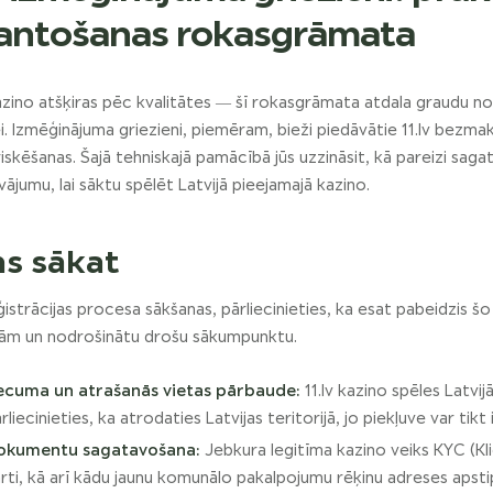
antošanas rokasgrāmata
azino atšķiras pēc kvalitātes — šī rokasgrāmata atdala graudu no p
. Izmēģinājuma griezieni, piemēram, bieži piedāvātie 11.lv bezmaks
 riskēšanas. Šajā tehniskajā pamācībā jūs uzzināsit, kā pareizi sa
ājumu, lai sāktu spēlēt Latvijā pieejamajā kazino.
ms sākat
istrācijas procesa sākšanas, pārliecinieties, ka esat pabeidzis šo
ām un nodrošinātu drošu sākumpunktu.
ecuma un atrašanās vietas pārbaude:
11.lv kazino spēles Latvij
rliecinieties, ka atrodaties Latvijas teritorijā, jo piekļuve var t
okumentu sagatavošana:
Jebkura legitīma kazino veiks KYC (Kli
rti, kā arī kādu jaunu komunālo pakalpojumu rēķinu adreses apstip