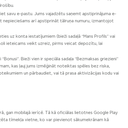
drošību.
udiet savu e-pastu. Jums vajadzētu saņemt apstiprinājuma e-
ūt nepieciešams arī apstiprināt tālruņa numuru, izmantojot
ieties uz konta iestatījumiem (bieži sadaļā “Mans Profils” vai
li ieteicams veikt uzreiz, pirms veicat depozītu, lai
“Bonusi”. Bieži vien ir speciāla sadaļa “Bezmaksas griezieni”
umam, kas ļauj jums izmēģināt noteiktas spēles bez riska,
 noteikumiem un pārbaudiet, vai tā prasa aktivizācijas kodu vai
rā, gan mobilajā ierīcē. Tā kā oficiālas lietotnes Google Play
izēta tīmekļa vietne, ko var pievienot sākumekrānam kā