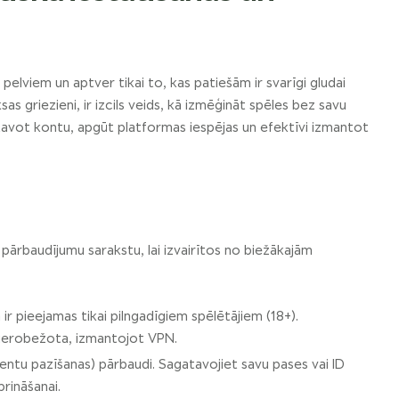
elviem un aptver tikai to, kas patiešām ir svarīgi gludai
as griezieni, ir izcils veids, kā izmēģināt spēles bez savu
gatavot kontu, apgūt platformas iespējas un efektīvi izmantot
 pārbaudījumu sarakstu, lai izvairītos no biežākajām
ā ir pieejamas tikai pilngadīgiem spēlētājiem (18+).
ikt ierobežota, izmantojot VPN.
entu pazīšanas) pārbaudi. Sagatavojiet savu pases vai ID
rināšanai.