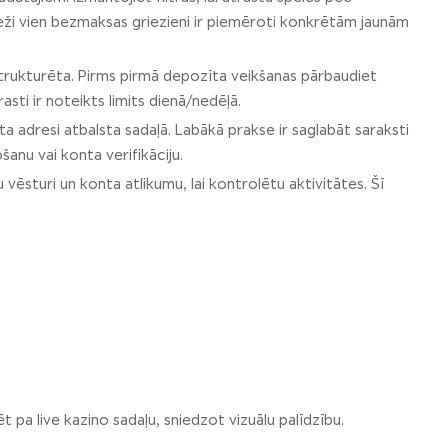
 Bieži vien bezmaksas griezieni ir piemēroti konkrētām jaunām
strukturēta. Pirms pirmā depozīta veikšanas pārbaudiet
ti ir noteikts limits dienā/nedēļā.
ta adresi atbalsta sadaļā. Labākā prakse ir saglabāt saraksti
šanu vai konta verifikāciju.
u vēsturi un konta atlikumu, lai kontrolētu aktivitātes. Šī
t pa live kazino sadaļu, sniedzot vizuālu palīdzību.