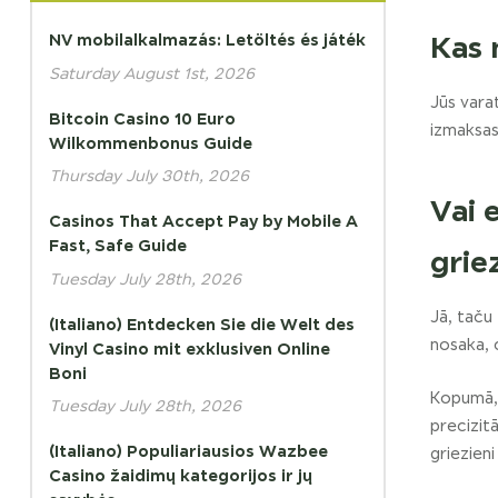
NV mobilalkalmazás: Letöltés és játék
Kas 
Saturday August 1st, 2026
Jūs varat
Bitcoin Casino 10 Euro
izmaksas
Wilkommenbonus Guide
Thursday July 30th, 2026
Vai 
Casinos That Accept Pay by Mobile A
Fast, Safe Guide
grie
Tuesday July 28th, 2026
Jā, taču
(Italiano) Entdecken Sie die Welt des
nosaka, 
Vinyl Casino mit exklusiven Online
Boni
Kopumā, 
Tuesday July 28th, 2026
precizit
(Italiano) Populiariausios Wazbee
griezieni
Casino žaidimų kategorijos ir jų