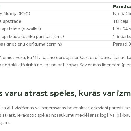
a
Paredza
rifikācija (KYC)
No dažām
a apstrāde
Tūlītēja
 apstrāde (e-wallet)
Līdz 24 
 apstrāde (banku pārskaitījums)
1-5 darb
as griezienu derīguma termiņš
Parasti 
Ņemiet vērā, ka 11.lv kazino darbojas ar Curacao licenci. Lai arī tā i
 nodokli atšķirībā no kazino ar Eiropas Savienības licencēm (pi
s varu atrast spēles, kurās var i
sa aktivizēšanas vai saņemšanas bezmaksas griezieni parasti tiek a
s atrast, ierakstot spēles nosaukumu meklēšanas logā vai pārbau
ejami.