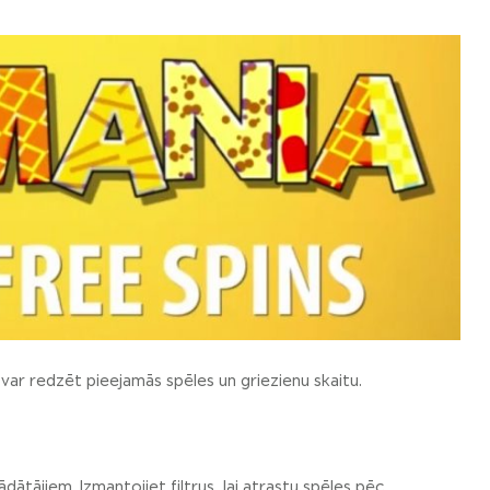
 var redzēt pieejamās spēles un griezienu skaitu.
dātājiem. Izmantojiet filtrus, lai atrastu spēles pēc