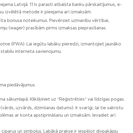
ejama Latvijā. 11.lv parasti atbalsta banku pārskaitījumus, e-
ūsu izvēlētā metode ir pieejama arī izmaksām.
īta bonusa noteikumus. Pievērsiet uzmanību vērtībai,
kmju (wager) prasībām pirms izmaksas pieprasīšanas.
otne (PWA). Lai iegūtu labāku pieredzi, izmantojiet jaunāko
stabilu interneta savienojumu.
kuma piedāvājumus.
ama sākumlapā. Klikšķiniet uz “Reģistrēties” vai līdzīgas pogas.
vārds, uzvārds, dzimšanas datums). Ir svarīgi, lai tie sakristu
blēmas ar konta apstiprināšanu un izmaksām. Ievadiet arī
, ciparus un simbolus. Labākā prakse ir iespējot divpakāpju