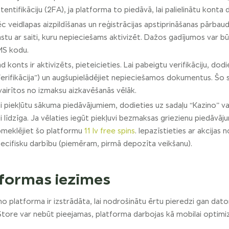
tentifikāciju (2FA), ja platforma to piedāvā, lai palielinātu konta 
c veidlapas aizpildīšanas un reģistrācijas apstiprināšanas pārba
stu ar saiti, kuru nepieciešams aktivizēt. Dažos gadījumos var b
MS kodu.
d konts ir aktivizēts, pieteicieties. Lai pabeigtu verifikāciju, dod
erifikācija”) un augšupielādējiet nepieciešamos dokumentus. Šo so
vairītos no izmaksu aizkavēšanās vēlāk.
i piekļūtu sākuma piedāvājumiem, dodieties uz sadaļu “Kazino” vai 
i līdzīga. Ja vēlaties iegūt piekļuvi bezmaksas griezienu piedāvāj
meklējiet šo platformu
11 lv free spins
. Iepazīstieties ar akcijas
ecifisku darbību (piemēram, pirmā depozīta veikšanu).
tformas iezīmes
ino platforma ir izstrādāta, lai nodrošinātu ērtu pieredzi gan dato
Store var nebūt pieejamas, platforma darbojas kā mobilai optim