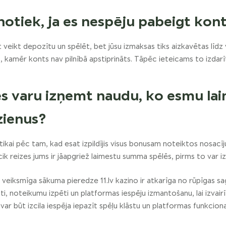
notiek, ja es nespēju pabeigt kont
 veikt depozītu un spēlēt, bet jūsu izmaksas tiks aizkavētas līdz 
, kamēr konts nav pilnībā apstiprināts. Tāpēc ieteicams to izdarī
es varu izņemt naudu, ko esmu la
zienus?
 tikai pēc tam, kad esat izpildījis visus bonusam noteiktos nosacī
cik reizes jums ir jāapgriež laimestu summa spēlēs, pirms to var 
veiksmīga sākuma pieredze 11.lv kazino ir atkarīga no rūpīgas sa
āti, noteikumu izpēti un platformas iespēju izmantošanu, lai izvai
 var būt izcila iespēja iepazīt spēļu klāstu un platformas funkcional