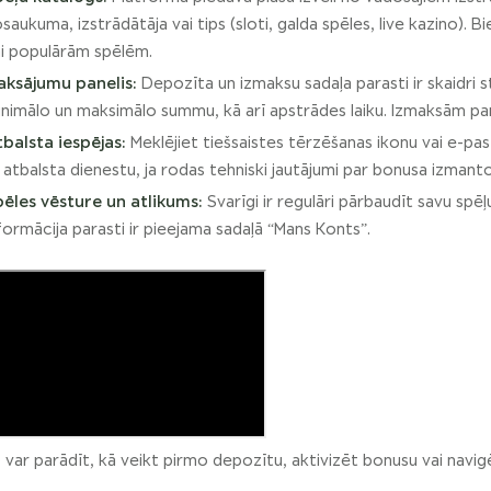
saukuma, izstrādātāja vai tips (sloti, galda spēles, live kazino).
i populārām spēlēm.
aksājumu panelis:
Depozīta un izmaksu sadaļa parasti ir skaidri 
nimālo un maksimālo summu, kā arī apstrādes laiku. Izmaksām paras
balsta iespējas:
Meklējiet tiešsaistes tērzēšanas ikonu vai e-pas
 atbalsta dienestu, ja rodas tehniski jautājumi par bonusa izmanto
ēles vēsture un atlikums:
Svarīgi ir regulāri pārbaudīt savu spēļ
formācija parasti ir pieejama sadaļā “Mans Konts”.
 var parādīt, kā veikt pirmo depozītu, aktivizēt bonusu vai navigē