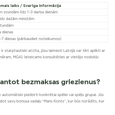
mais laiks / Svarīga informācija
 stundām līdz 1-3 darba dienām
 līdz dažām minūtēm
stundām
a dienas
3-7 dienas (pārbaudiet noteikumos)
r starptautiski atzīta, jūsu laimesti Latvijā var tikt aplikti ar
emēram, MGA). Ieteicams konsultēties ar vietējo nodokļu
zmantot bezmaksas griezienus?
utomātiski piešķirti konkrētai spēlei vai spēļu grupai. Jūs
dot savu bonusa sadaļu “Mans Konts”, kur būs norādīts, kur