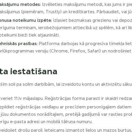
aksājumu metodes:
Izvēlieties maksājumu metodi, kas jums ir pie
ksājumus (piemēram, Trustly) un kredītkartes. Pārbaudiet, vai j
onusa noteikumu izpēte:
Izlasiet bezmaksas griezienu vai depoz
rīguma termiņam, ierobežojumiem attiecībā uz spēlēm, kā arī li
teikumi bieži tiek atjaunināti.
ehniskās prasības:
Platforma darbojas kā progresīva tīmekļa liet
rlūkprogrammas versiju (Chrome, Firefox, Safari) un nodrošiniet 
a iestatīšana
 šīm soli pa solim darbībām, lai izveidotu kontu un aktivizētu sā
veriet 11.lv mājaslapu. Reģistrācijas forma parasti ir skaidri redz
zpildiet reģistrācijas veidlapu ar precīziem personīgajiem datiem (
 jūsu dokumentos norādītajiem, pretējā gadījumā var rasties pro
rīgu e-pasta adresi un mobilā tālruņa numuru.
veidojiet drošu paroli. Ieteicams izmantot lielos un mazos burtus