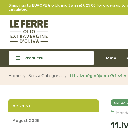
Shippings to EUROPE (no UK and Swisse) € 25,00 for orders up to 
calculated.
Home
S
Products
Home
Senza Categoria
11.lv Izmēģinājuma Griezie
SENZA 
ARCHIVI
Monda
August 2026
11.l