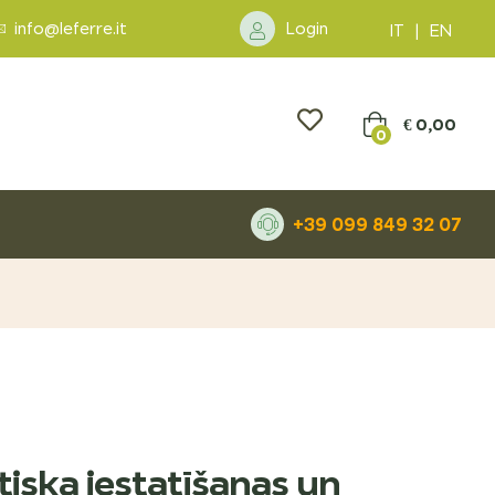
info@leferre.it
Login
IT
|
EN
€
0,00
0
+39 099 849 32 07
tiska iestatīšanas un