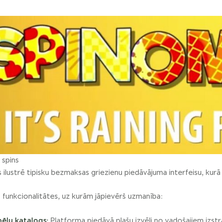
e spins
s ilustrē tipisku bezmaksas griezienu piedāvājuma interfeisu, kurā
 funkcionalitātes, uz kurām jāpievērš uzmanība:
pēļu katalogs:
Platforma piedāvā plašu izvēli no vadošajiem izstrā