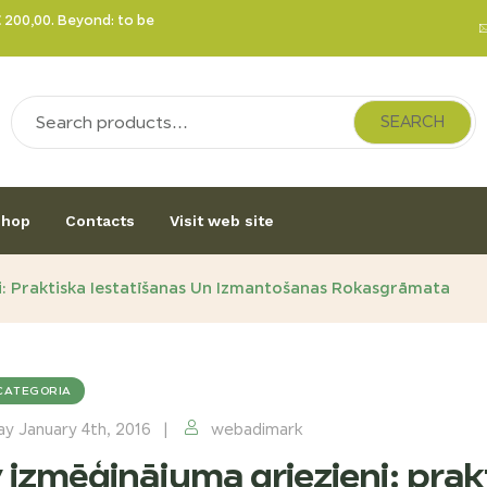
€ 200,00. Beyond: to be
SEARCH
hop
Contacts
Visit web site
ni: Praktiska Iestatīšanas Un Izmantošanas Rokasgrāmata
CATEGORIA
y January 4th, 2016
webadimark
v izmēģinājuma griezieni: prak