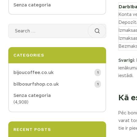
Senza categoria
Darbīb
Konta ve
Depozīt
Izmaksas
Izmaksas
Bezmaks
CATEGORIES
Svarīgi:
ienākuma
bijoucoffee.co.uk
1
iestādi.
bilbosurfshop.co.uk
1
Kā e
Senza categoria
(4,908)
Pēc bonu
varat to
tie ir pie
RECENT POSTS