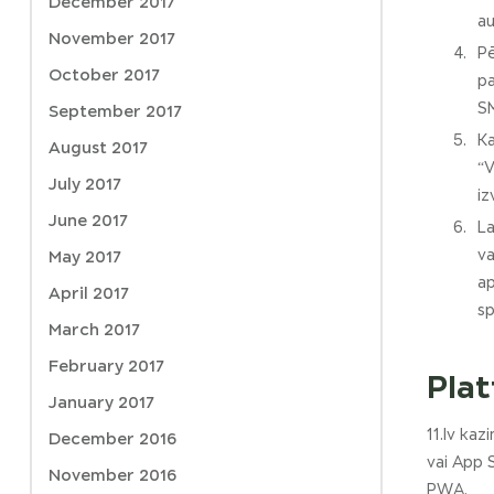
December 2017
au
November 2017
Pē
October 2017
pa
S
September 2017
Ka
August 2017
“V
July 2017
iz
June 2017
La
va
May 2017
ap
April 2017
sp
March 2017
February 2017
Pla
January 2017
11.lv kaz
December 2016
vai App 
November 2016
PWA.