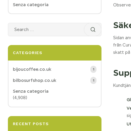
Senza categoria
Observer
Säke
Sidan an
från Cur
skatt på
CATEGORIES
bijoucoffee.co.uk
1
Sup
bilbosurfshop.co.uk
1
Kundtjän
Senza categoria
(4,908)
G
V
si
RECENT POSTS
U