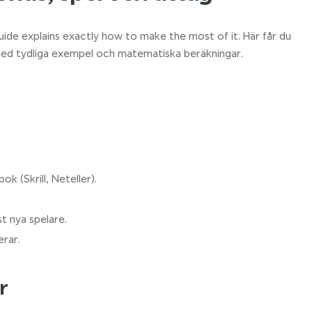
ide explains exactly how to make the most of it. Här får du
 med tydliga exempel och matematiska beräkningar.
k (Skrill, Neteller).
t nya spelare.
erar.
r