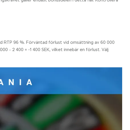
ed RTP 96 %. Förväntad förlust vid omsättning av 60 000
000 – 2 400 = -1 400 SEK, vilket innebär en förlust. Välj