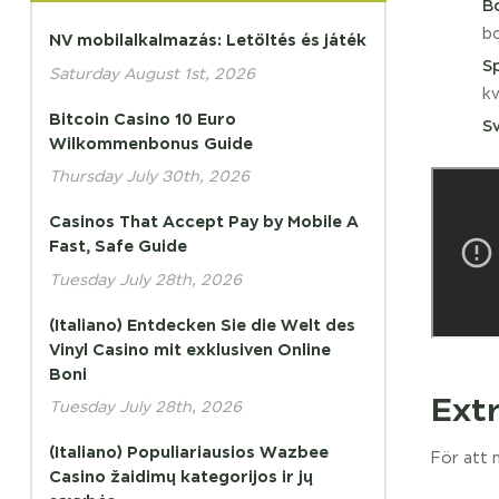
B
bo
NV mobilalkalmazás: Letöltés és játék
S
Saturday August 1st, 2026
kv
Bitcoin Casino 10 Euro
S
Wilkommenbonus Guide
Thursday July 30th, 2026
Casinos That Accept Pay by Mobile A
Fast, Safe Guide
Tuesday July 28th, 2026
(Italiano) Entdecken Sie die Welt des
Vinyl Casino mit exklusiven Online
Boni
Extr
Tuesday July 28th, 2026
(Italiano) Populiariausios Wazbee
För att 
Casino žaidimų kategorijos ir jų