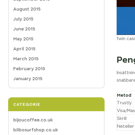
August 2015
July 2015
June 2015
1win cas
May 2015
April 2015
Pen
March 2015
February 2015
Insättni
January 2015
snabbare
Metod
Trustly
CATEGORIE
Visa/Ma
Skrill
bijoucoffee.co.uk
Neteller
bilbosurfshop.co.uk