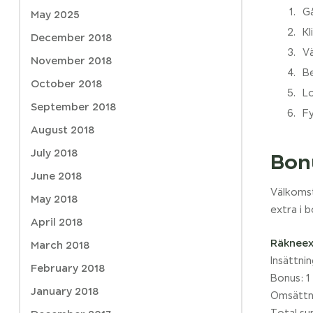
Gå
May 2025
Kl
December 2018
Vä
November 2018
Be
October 2018
Lo
September 2018
Fy
August 2018
July 2018
Bon
June 2018
Välkomst
May 2018
extra i 
April 2018
Räkneex
March 2018
Insättni
February 2018
Bonus: 1
January 2018
Omsättni
Total su