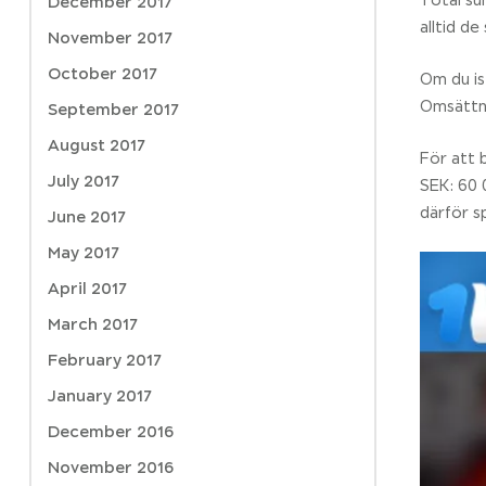
December 2017
alltid de
November 2017
October 2017
Om du ist
Omsättni
September 2017
August 2017
För att 
July 2017
SEK: 60 0
därför s
June 2017
May 2017
April 2017
March 2017
February 2017
January 2017
December 2016
November 2016