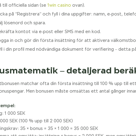
 till officiella sidan (se
1win casino
ovan).
icka på ”Registrera” och fyll i dina uppgifter: namn, e‑post, telef
lj lösenord och spara.
kräfta kontot via e‑post eller SMS med en kod.
gga in och gör din första insättning för att aktivera välkomstb
ll i din profil med nödvändiga dokument för verifiering – detta p
usmatematik – detaljerad berä
bonusen matchar ofta din första insättning till 100 % upp till et
bonuspengar. Men bonusen måste omsättas ett antal gånger innan 
empel:
ng: 1 000 SEK
 000 SEK (100 % upp till 2 000 SEK)
ngskrav: 35 × bonus = 35 × 1 000 = 35 000 SEK
mma att omsätta: insättning + bonus = 2 000 SEK, men omsättning