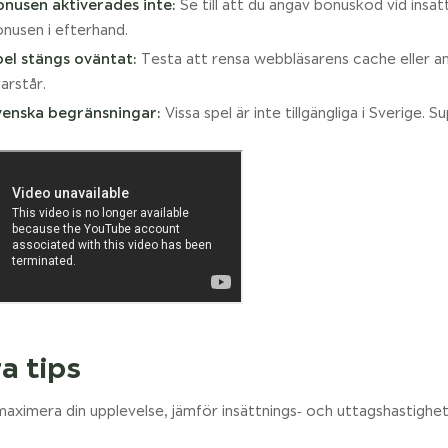
onusen aktiverades inte:
Se till att du angav bonuskod vid insät
nusen i efterhand.
pel stängs oväntat:
Testa att rensa webbläsarens cache eller a
arstår.
venska begränsningar:
Vissa spel är inte tillgängliga i Sverige. Su
a tips
maximera din upplevelse, jämför insättnings‑ och uttagshastighete