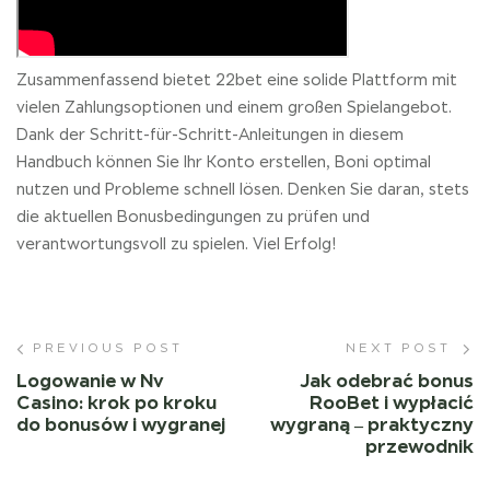
Zusammenfassend bietet 22bet eine solide Plattform mit
vielen Zahlungsoptionen und einem großen Spielangebot.
Dank der Schritt-für-Schritt-Anleitungen in diesem
Handbuch können Sie Ihr Konto erstellen, Boni optimal
nutzen und Probleme schnell lösen. Denken Sie daran, stets
die aktuellen Bonusbedingungen zu prüfen und
verantwortungsvoll zu spielen. Viel Erfolg!
PREVIOUS POST
NEXT POST
Logowanie w Nv
Jak odebrać bonus
Casino: krok po kroku
RooBet i wypłacić
do bonusów i wygranej
wygraną – praktyczny
przewodnik