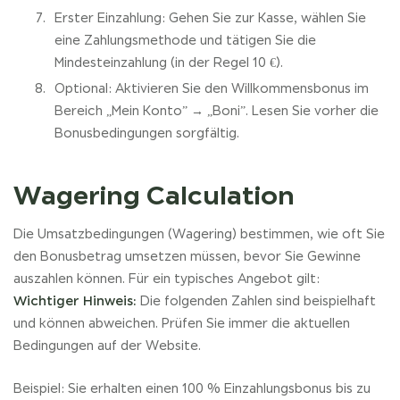
Erster Einzahlung: Gehen Sie zur Kasse, wählen Sie
eine Zahlungsmethode und tätigen Sie die
Mindesteinzahlung (in der Regel 10 €).
Optional: Aktivieren Sie den Willkommensbonus im
Bereich „Mein Konto” → „Boni”. Lesen Sie vorher die
Bonusbedingungen sorgfältig.
Wagering Calculation
Die Umsatzbedingungen (Wagering) bestimmen, wie oft Sie
den Bonusbetrag umsetzen müssen, bevor Sie Gewinne
auszahlen können. Für ein typisches Angebot gilt:
Wichtiger Hinweis:
Die folgenden Zahlen sind beispielhaft
und können abweichen. Prüfen Sie immer die aktuellen
Bedingungen auf der Website.
Beispiel: Sie erhalten einen 100 % Einzahlungsbonus bis zu