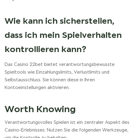
Wie kann ich sicherstellen,
dass ich mein Spielverhalten
kontrollieren kann?
Das Casino 22bet bietet verantwortungsbewusste
Spieltools wie Einzahlungslimits, Verlustlimits und
Selbstausschluss. Sie können diese in Ihren
Kontoeinstellungen aktivieren.
Worth Knowing
Verantwortungsvolles Spielen ist ein zentraler Aspekt des
Casino-Erlebnisses. Nutzen Sie die folgenden Werkzeuge,
um die Kontrolle zu behalten: