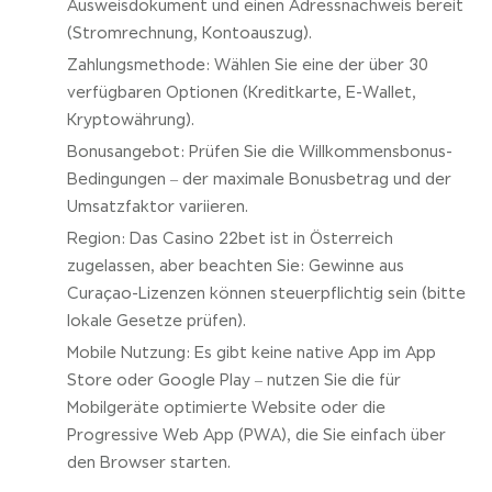
Ausweisdokument und einen Adressnachweis bereit
(Stromrechnung, Kontoauszug).
Zahlungsmethode: Wählen Sie eine der über 30
verfügbaren Optionen (Kreditkarte, E-Wallet,
Kryptowährung).
Bonusangebot: Prüfen Sie die Willkommensbonus-
Bedingungen – der maximale Bonusbetrag und der
Umsatzfaktor variieren.
Region: Das Casino 22bet ist in Österreich
zugelassen, aber beachten Sie: Gewinne aus
Curaçao-Lizenzen können steuerpflichtig sein (bitte
lokale Gesetze prüfen).
Mobile Nutzung: Es gibt keine native App im App
Store oder Google Play – nutzen Sie die für
Mobilgeräte optimierte Website oder die
Progressive Web App (PWA), die Sie einfach über
den Browser starten.