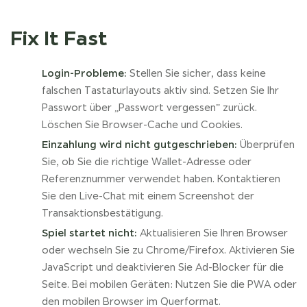
Fix It Fast
Login-Probleme:
Stellen Sie sicher, dass keine
falschen Tastaturlayouts aktiv sind. Setzen Sie Ihr
Passwort über „Passwort vergessen” zurück.
Löschen Sie Browser-Cache und Cookies.
Einzahlung wird nicht gutgeschrieben:
Überprüfen
Sie, ob Sie die richtige Wallet-Adresse oder
Referenznummer verwendet haben. Kontaktieren
Sie den Live-Chat mit einem Screenshot der
Transaktionsbestätigung.
Spiel startet nicht:
Aktualisieren Sie Ihren Browser
oder wechseln Sie zu Chrome/Firefox. Aktivieren Sie
JavaScript und deaktivieren Sie Ad-Blocker für die
Seite. Bei mobilen Geräten: Nutzen Sie die PWA oder
den mobilen Browser im Querformat.