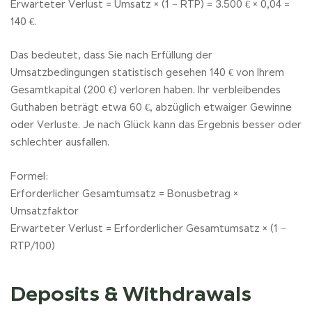
Erwarteter Verlust = Umsatz × (1 − RTP) = 3.500 € × 0,04 =
140 €.
Das bedeutet, dass Sie nach Erfüllung der
Umsatzbedingungen statistisch gesehen 140 € von Ihrem
Gesamtkapital (200 €) verloren haben. Ihr verbleibendes
Guthaben beträgt etwa 60 €, abzüglich etwaiger Gewinne
oder Verluste. Je nach Glück kann das Ergebnis besser oder
schlechter ausfallen.
Formel:
Erforderlicher Gesamtumsatz = Bonusbetrag ×
Umsatzfaktor
Erwarteter Verlust = Erforderlicher Gesamtumsatz × (1 −
RTP/100)
Deposits & Withdrawals