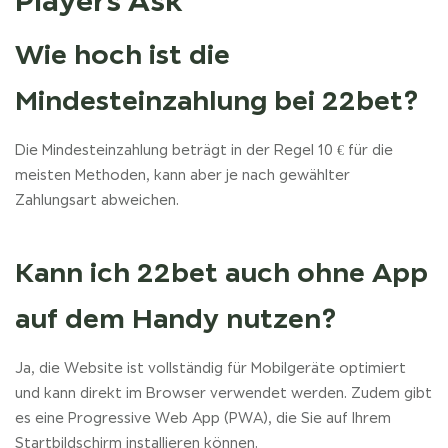
Players Ask
Wie hoch ist die
Mindesteinzahlung bei 22bet?
Die Mindesteinzahlung beträgt in der Regel 10 € für die
meisten Methoden, kann aber je nach gewählter
Zahlungsart abweichen.
Kann ich 22bet auch ohne App
auf dem Handy nutzen?
Ja, die Website ist vollständig für Mobilgeräte optimiert
und kann direkt im Browser verwendet werden. Zudem gibt
es eine Progressive Web App (PWA), die Sie auf Ihrem
Startbildschirm installieren können.