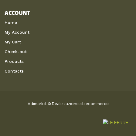
ACCOUNT
Home
My Account
My Cart
Check-out
Products
Contacts
Adimark.it
©
Realizzazione siti ecommerce