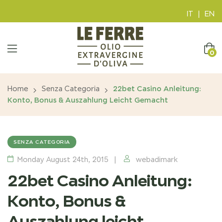
IT
|
EN
0
Home
Senza Categoria
22bet Casino Anleitung:
Konto, Bonus & Auszahlung Leicht Gemacht
SENZA CATEGORIA
Monday August 24th, 2015
webadimark
22bet Casino Anleitung:
Konto, Bonus &
Auszahlung leicht