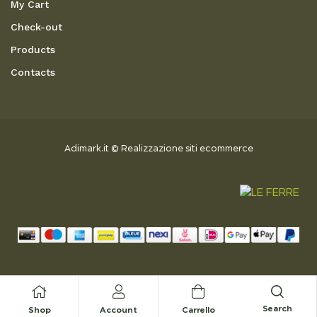
My Cart
Check-out
Products
Contacts
Adimark.it
©
Realizzazione siti ecommerce
Search
Shop
Account
Carrello