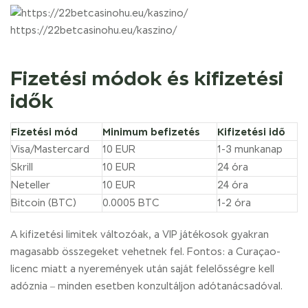
https://22betcasinohu.eu/kaszino/
Fizetési módok és kifizetési
idők
Fizetési mód
Minimum befizetés
Kifizetési idő
Visa/Mastercard
10 EUR
1-3 munkanap
Skrill
10 EUR
24 óra
Neteller
10 EUR
24 óra
Bitcoin (BTC)
0.0005 BTC
1-2 óra
A kifizetési limitek változóak, a VIP játékosok gyakran
magasabb összegeket vehetnek fel. Fontos: a Curaçao-
licenc miatt a nyeremények után saját felelősségre kell
adóznia – minden esetben konzultáljon adótanácsadóval.