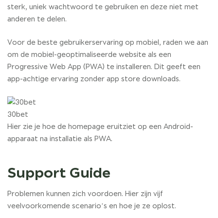
sterk, uniek wachtwoord te gebruiken en deze niet met
anderen te delen.
Voor de beste gebruikerservaring op mobiel, raden we aan
om de mobiel-geoptimaliseerde website als een
Progressive Web App (PWA) te installeren. Dit geeft een
app-achtige ervaring zonder app store downloads.
30bet
Hier zie je hoe de homepage eruitziet op een Android-
apparaat na installatie als PWA.
Support Guide
Problemen kunnen zich voordoen. Hier zijn vijf
veelvoorkomende scenario’s en hoe je ze oplost.