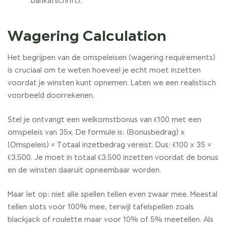
bankafschrift).
Wagering Calculation
Het begrijpen van de omspeleisen (wagering requirements)
is cruciaal om te weten hoeveel je echt moet inzetten
voordat je winsten kunt opnemen. Laten we een realistisch
voorbeeld doorrekenen.
Stel je ontvangt een welkomstbonus van €100 met een
omspeleis van 35x. De formule is: (Bonusbedrag) x
(Omspeleis) = Totaal inzetbedrag vereist. Dus: €100 x 35 =
€3.500. Je moet in totaal €3.500 inzetten voordat de bonus
en de winsten daaruit opneembaar worden.
Maar let op: niet alle spellen tellen even zwaar mee. Meestal
tellen slots voor 100% mee, terwijl tafelspellen zoals
blackjack of roulette maar voor 10% of 5% meetellen. Als