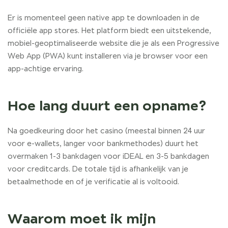
Er is momenteel geen native app te downloaden in de
officiële app stores. Het platform biedt een uitstekende,
mobiel-geoptimaliseerde website die je als een Progressive
Web App (PWA) kunt installeren via je browser voor een
app-achtige ervaring.
Hoe lang duurt een opname?
Na goedkeuring door het casino (meestal binnen 24 uur
voor e-wallets, langer voor bankmethodes) duurt het
overmaken 1-3 bankdagen voor iDEAL en 3-5 bankdagen
voor creditcards. De totale tijd is afhankelijk van je
betaalmethode en of je verificatie al is voltooid.
Waarom moet ik mijn