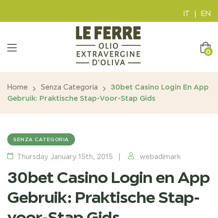
IT
|
EN
0
Home
Senza Categoria
30bet Casino Login En App
Gebruik: Praktische Stap-Voor-Stap Gids
SENZA CATEGORIA
Thursday January 15th, 2015
webadimark
30bet Casino Login en App
Gebruik: Praktische Stap-
voor-Stap Gids