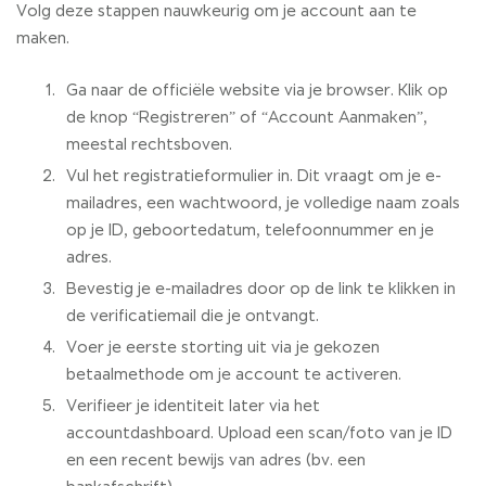
Volg deze stappen nauwkeurig om je account aan te
maken.
Ga naar de officiële website via je browser. Klik op
de knop “Registreren” of “Account Aanmaken”,
meestal rechtsboven.
Vul het registratieformulier in. Dit vraagt om je e-
mailadres, een wachtwoord, je volledige naam zoals
op je ID, geboortedatum, telefoonnummer en je
adres.
Bevestig je e-mailadres door op de link te klikken in
de verificatiemail die je ontvangt.
Voer je eerste storting uit via je gekozen
betaalmethode om je account te activeren.
Verifieer je identiteit later via het
accountdashboard. Upload een scan/foto van je ID
en een recent bewijs van adres (bv. een