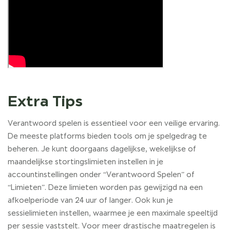
Extra Tips
Verantwoord spelen is essentieel voor een veilige ervaring.
De meeste platforms bieden tools om je spelgedrag te
beheren. Je kunt doorgaans dagelijkse, wekelijkse of
maandelijkse stortingslimieten instellen in je
accountinstellingen onder “Verantwoord Spelen” of
“Limieten”. Deze limieten worden pas gewijzigd na een
afkoelperiode van 24 uur of langer. Ook kun je
sessielimieten instellen, waarmee je een maximale speeltijd
per sessie vaststelt. Voor meer drastische maatregelen is