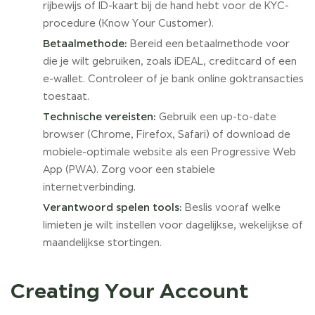
rijbewijs of ID-kaart bij de hand hebt voor de KYC-
procedure (Know Your Customer).
Betaalmethode:
Bereid een betaalmethode voor
die je wilt gebruiken, zoals iDEAL, creditcard of een
e-wallet. Controleer of je bank online goktransacties
toestaat.
Technische vereisten:
Gebruik een up-to-date
browser (Chrome, Firefox, Safari) of download de
mobiele-optimale website als een Progressive Web
App (PWA). Zorg voor een stabiele
internetverbinding.
Verantwoord spelen tools:
Beslis vooraf welke
limieten je wilt instellen voor dagelijkse, wekelijkse of
maandelijkse stortingen.
Creating Your Account