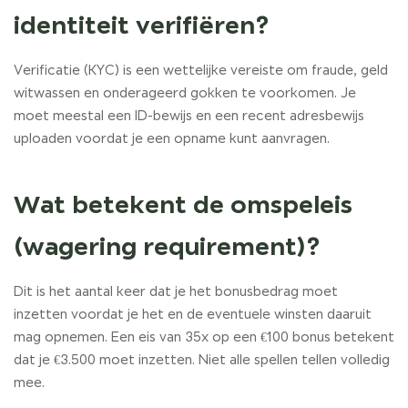
identiteit verifiëren?
Verificatie (KYC) is een wettelijke vereiste om fraude, geld
witwassen en onderageerd gokken te voorkomen. Je
moet meestal een ID-bewijs en een recent adresbewijs
uploaden voordat je een opname kunt aanvragen.
Wat betekent de omspeleis
(wagering requirement)?
Dit is het aantal keer dat je het bonusbedrag moet
inzetten voordat je het en de eventuele winsten daaruit
mag opnemen. Een eis van 35x op een €100 bonus betekent
dat je €3.500 moet inzetten. Niet alle spellen tellen volledig
mee.