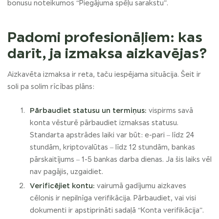
bonusu noteikumos “Piegājuma spēļu sarakstu”.
Padomi profesionāļiem: kas
darīt, ja izmaksa aizkavējas?
Aizkavēta izmaksa ir reta, taču iespējama situācija. Šeit ir
soli pa solim rīcības plāns:
Pārbaudiet statusu un termiņus:
vispirms savā
konta vēsturē pārbaudiet izmaksas statusu.
Standarta apstrādes laiki var būt: e-pari – līdz 24
stundām, kriptovalūtas – līdz 12 stundām, bankas
pārskaitījums – 1-5 bankas darba dienas. Ja šis laiks vēl
nav pagājis, uzgaidiet.
Verificējiet kontu:
vairumā gadījumu aizkaves
cēlonis ir nepilnīga verifikācija. Pārbaudiet, vai visi
dokumenti ir apstiprināti sadaļā “Konta verifikācija”.