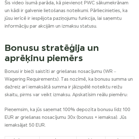
Šis video īsumā parāda, kā pievienot PWC sākumekrānam
un kādi ir galvenie lietošanas noteikumi. Pārliecinieties, ka
jūsu ierīcē ir iespējota paziņojumu funkcija, lai saņemtu
informāciju par akcijām un izmaksu statusu.
Bonusu stratēģija un
aprēķinu piemērs
Bonusi ir bieži saistīti ar griešanas nosacījumu (WR –
Wagering Requirements). Tas nozīmē, ka bonusu summa un
dažreiz arī iemaksātā summa ir jāizspēlē noteiktu reižu
skaitu, pirms var veikt izmaksu. Apskatīsim reālu piemēru:
Pieņemsim, ka jūs saņemat 100% depozīta bonusu līdz 100
EUR ar griešanas nosacījumu 30x (bonuss + iemaksa). Jūs
iemaksājat 50 EUR.