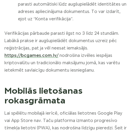
parasti automātiski lūdz augšupielādēt identitātes un
adreses apliecinājuma dokumentus. To var izdarīt,
ejot uz “Konta verifikācija”.
Verifikācijas pārbaude parasti ilgst no 3 līdz 24 stundām.
Labākā prakse ir augšupielādēt dokumentus uzreiz pēc
reģistrācijas, pat ja vēl neesat iemaksājis.
https://bcgames.com.lv/
nodrošina izvēles iespējas
kriptovalūtu un tradicionālo maksājumu jomā, kas varētu
ietekmēt savlaicīgu dokumentu iesniegšanu.
Mobilās lietošanas
rokasgrāmata
Lai spēlētu mobilajā ierīcē, oficiālas lietotnes Google Play
vai App Store nav. Taču platforma izmanto progresīvo
tīmekļa lietotni (PWA), kas nodrošina līdzīgu pieredzi. Šeit ir