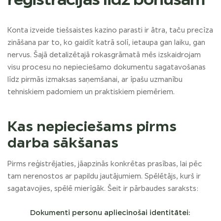
Konta izveide tiešsaistes kazino parasti ir ātra, taču precīza
zināšana par to, ko gaidīt katrā solī, ietaupa gan laiku, gan
nervus. Šajā detalizētajā rokasgrāmatā mēs izskaidrojam
visu procesu no nepieciešamo dokumentu sagatavošanas
līdz pirmās izmaksas saņemšanai, ar īpašu uzmanību
tehniskiem padomiem un praktiskiem piemēriem.
Kas nepieciešams pirms
darba sākšanas
Pirms reģistrējaties, jāapzinās konkrētas prasības, lai pēc
tam nerenostos ar papildu jautājumiem. Spēlētājs, kurš ir
sagatavojies, spēlē mierīgāk. Šeit ir pārbaudes saraksts:
Dokumenti personu apliecinošai identitātei: