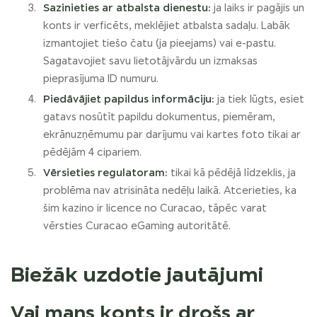
Sazinieties ar atbalsta dienestu:
ja laiks ir pagājis un
konts ir verficēts, meklējiet atbalsta sadaļu. Labāk
izmantojiet tiešo čatu (ja pieejams) vai e-pastu.
Sagatavojiet savu lietotājvārdu un izmaksas
pieprasījuma ID numuru.
Piedāvājiet papildus informāciju:
ja tiek lūgts, esiet
gatavs nosūtīt papildu dokumentus, piemēram,
ekrānuzņēmumu par darījumu vai kartes foto tikai ar
pēdējām 4 cipariem.
Vērsieties regulatoram:
tikai kā pēdējā līdzeklis, ja
problēma nav atrisināta nedēļu laikā. Atcerieties, ka
šim kazino ir licence no Curacao, tāpēc varat
vērsties Curacao eGaming autoritātē.
Biežāk uzdotie jautājumi
Vai mans konts ir drošs ar