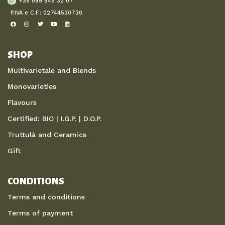
+39 099 849 32 07
P.IVA e C.F.: 02744530730
SHOP
Multivarietale and Blends
Monovarieties
Flavours
Certified: BIO | I.G.P. | D.O.P.
Truttulà and Ceramics
Gift
CONDITIONS
Terms and conditions
Terms of payment