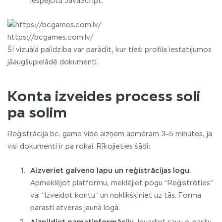
iespējotu JavaScript.
https://bcgames.com.lv/
Šī vizuālā palīdzība var parādīt, kur tieši profila iestatījumos
jāaugšupielādē dokumenti.
Konta izveides process soli
pa solim
Reģistrācija bc. game vidē aizņem apmēram 3–5 minūtes, ja
visi dokumenti ir pa rokai. Rīkojieties šādi:
Aizveriet galveno lapu un reģistrācijas logu.
Apmeklējot platformu, meklējiet pogu “Reģistrēties”
vai “Izveidot kontu” un noklikšķiniet uz tās. Forma
parasti atveras jaunā logā.