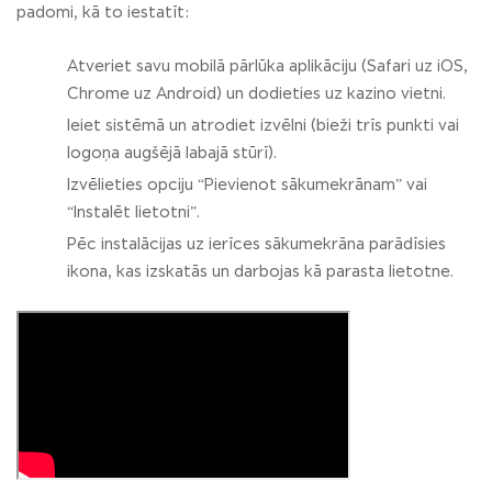
padomi, kā to iestatīt:
Atveriet savu mobilā pārlūka aplikāciju (Safari uz iOS,
Chrome uz Android) un dodieties uz kazino vietni.
Ieiet sistēmā un atrodiet izvēlni (bieži trīs punkti vai
logoņa augšējā labajā stūrī).
Izvēlieties opciju “Pievienot sākumekrānam” vai
“Instalēt lietotni”.
Pēc instalācijas uz ierīces sākumekrāna parādīsies
ikona, kas izskatās un darbojas kā parasta lietotne.