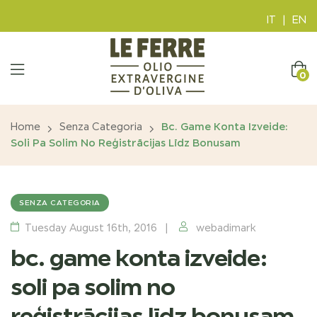
IT
|
EN
0
Home
Senza Categoria
Bc. Game Konta Izveide:
Soli Pa Solim No Reģistrācijas Līdz Bonusam
SENZA CATEGORIA
Tuesday August 16th, 2016
webadimark
bc. game konta izveide:
soli pa solim no
reģistrācijas līdz bonusam