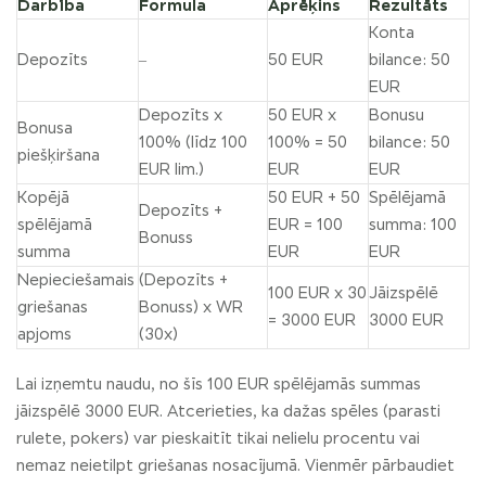
Darbība
Formula
Aprēķins
Rezultāts
Konta
Depozīts
–
50 EUR
bilance: 50
EUR
Depozīts x
50 EUR x
Bonusu
Bonusa
100% (līdz 100
100% = 50
bilance: 50
piešķiršana
EUR lim.)
EUR
EUR
Kopējā
50 EUR + 50
Spēlējamā
Depozīts +
spēlējamā
EUR = 100
summa: 100
Bonuss
summa
EUR
EUR
Nepieciešamais
(Depozīts +
100 EUR x 30
Jāizspēlē
griešanas
Bonuss) x WR
= 3000 EUR
3000 EUR
apjoms
(30x)
Lai izņemtu naudu, no šīs 100 EUR spēlējamās summas
jāizspēlē 3000 EUR. Atcerieties, ka dažas spēles (parasti
rulete, pokers) var pieskaitīt tikai nelielu procentu vai
nemaz neietilpt griešanas nosacījumā. Vienmēr pārbaudiet