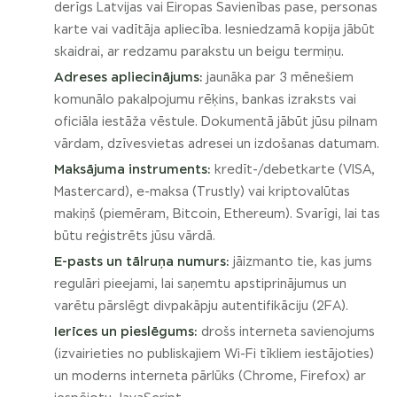
derīgs Latvijas vai Eiropas Savienības pase, personas
karte vai vadītāja apliecība. Iesniedzamā kopija jābūt
skaidrai, ar redzamu parakstu un beigu termiņu.
Adreses apliecinājums:
jaunāka par 3 mēnešiem
komunālo pakalpojumu rēķins, bankas izraksts vai
oficiāla iestāža vēstule. Dokumentā jābūt jūsu pilnam
vārdam, dzīvesvietas adresei un izdošanas datumam.
Maksājuma instruments:
kredīt-/debetkarte (VISA,
Mastercard), e-maksa (Trustly) vai kriptovalūtas
makiņš (piemēram, Bitcoin, Ethereum). Svarīgi, lai tas
būtu reģistrēts jūsu vārdā.
E-pasts un tālruņa numurs:
jāizmanto tie, kas jums
regulāri pieejami, lai saņemtu apstiprinājumus un
varētu pārslēgt divpakāpju autentifikāciju (2FA).
Ierīces un pieslēgums:
drošs interneta savienojums
(izvairieties no publiskajiem Wi-Fi tīkliem iestājoties)
un moderns interneta pārlūks (Chrome, Firefox) ar