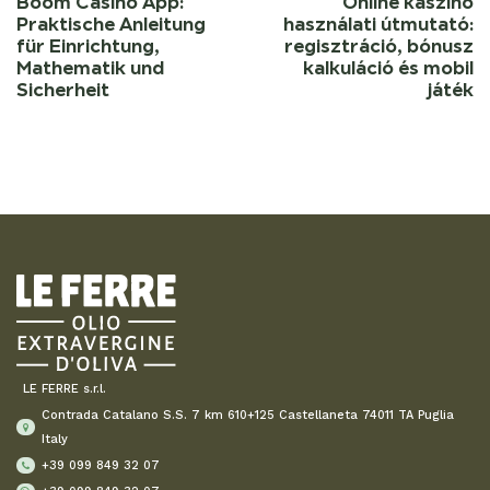
Boom Casino App:
Online kaszinó
Praktische Anleitung
használati útmutató:
für Einrichtung,
regisztráció, bónusz
Mathematik und
kalkuláció és mobil
Sicherheit
játék
LE FERRE s.r.l.
Contrada Catalano S.S. 7 km 610+125 Castellaneta 74011 TA Puglia
Italy
+39 099 849 32 07