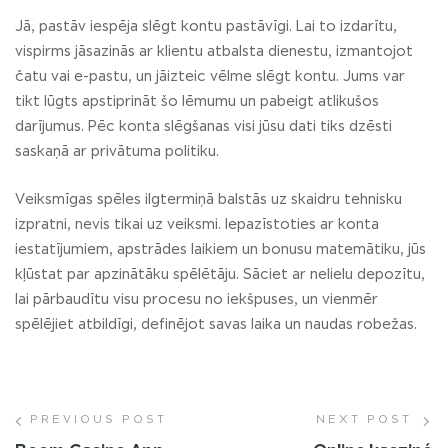
Jā, pastāv iespēja slēgt kontu pastāvīgi. Lai to izdarītu,
vispirms jāsazinās ar klientu atbalsta dienestu, izmantojot
čatu vai e-pastu, un jāizteic vēlme slēgt kontu. Jums var
tikt lūgts apstiprināt šo lēmumu un pabeigt atlikušos
darījumus. Pēc konta slēgšanas visi jūsu dati tiks dzēsti
saskaņā ar privātuma politiku.
Veiksmīgas spēles ilgtermiņā balstās uz skaidru tehnisku
izpratni, nevis tikai uz veiksmi. Iepazīstoties ar konta
iestatījumiem, apstrādes laikiem un bonusu matemātiku, jūs
kļūstat par apzinātāku spēlētāju. Sāciet ar nelielu depozītu,
lai pārbaudītu visu procesu no iekšpuses, un vienmēr
spēlējiet atbildīgi, definējot savas laika un naudas robežas.
PREVIOUS POST
NEXT POST