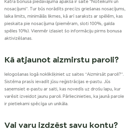
Katra bonusā piedāvājuma apakšā ir saite “Noteikumi un
nosacījumi”. Tur būs norādīts precīzs griešanas nosacījums,
laika limits, minimālās likmes, kā arī saraksts ar spēlēm, kas
pieskaita pie nosacījuma (piemēram, sloti 100%, galda
spēles 10%). Vienmēr izlasiet šo informāciju pirms bonusa
aktivizēšanas.
Kā atjaunot aizmirstu paroli?
Ielogošanas logā noklikšķiniet uz saites “Aizmirsāt paroli?”.
Sistēma prasīs ievadīt jūsu reģistrācijas e-pastu. Jūs
saņemsiet e-pastu ar saiti, kas novedīs uz drošu lapu, kur
varēsit izveidot jaunu paroli. Pārliecinieties, ka jaunā parole
ir pietiekami spēcīga un unikāla.
Vai varu izdzēst savu kontu?