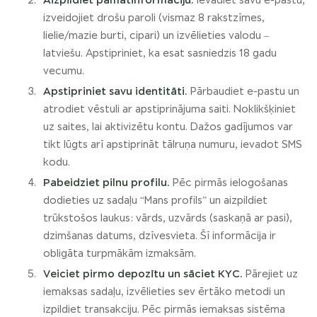
Aizpildiet pamatinformāciju.
Ievadiet savu e-pastu,
izveidojiet drošu paroli (vismaz 8 rakstzīmes,
lielie/mazie burti, cipari) un izvēlieties valodu –
latviešu. Apstipriniet, ka esat sasniedzis 18 gadu
vecumu.
Apstipriniet savu identitāti.
Pārbaudiet e-pastu un
atrodiet vēstuli ar apstiprinājuma saiti. Noklikšķiniet
uz saites, lai aktivizētu kontu. Dažos gadījumos var
tikt lūgts arī apstiprināt tālruņa numuru, ievadot SMS
kodu.
Pabeidziet pilnu profilu.
Pēc pirmās ielogošanas
dodieties uz sadaļu “Mans profils” un aizpildiet
trūkstošos laukus: vārds, uzvārds (saskaņā ar pasi),
dzimšanas datums, dzīvesvieta. Šī informācija ir
obligāta turpmākām izmaksām.
Veiciet pirmo depozītu un sāciet KYC.
Pārejiet uz
iemaksas sadaļu, izvēlieties sev ērtāko metodi un
izpildiet transakciju. Pēc pirmās iemaksas sistēma