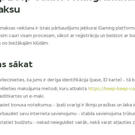
aksu
zmaksas veikšana ir īstais pārbaudījums jebkurai iGaming platforma
esim cauri visam procesam, sākot ar reģistrāciju un beidzot ar bon
os no biežākajām kļūdām.
ms sākat
rliecinieties, ka jums ir derīga identifikācija (pase, ID karte) – tā
vēlieties maksājuma metodi, kuru atbalsta
https://beep-beep-ca
edītkartes un e-maki.
lasiet bonusa noteikumus – īpaši svarīgi ir likmju prasības un laika
rbaudiet savu interneta savienojumu – stabila savienojuma trūku
statiet budžetu – nekad neieguldiet vairāk, nekā varat atļauties 