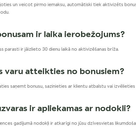
joties un veicot pirmo iemaksu, automātiski tiek aktivizēts bonuss.
kodu.
bonusam ir laika ierobežojums?
s parasti ir jāizlieto 30 dienu laikā no aktivizēšanas brīža.
s varu atteikties no bonusiem?
ties saņemt bonusu, sazinieties ar klientu atbalstu vai izvēlieties
uzvaras ir apliekamas ar nodokli?
cences gadījumā nodokļi ir atkarīgi no jūsu dzīvesvietas likumdošan