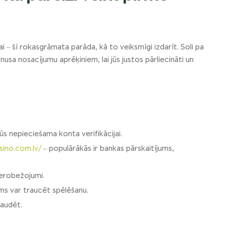
i – šī rokasgrāmata parāda, kā to veiksmīgi izdarīt. Soli pa
usa nosacījumu aprēķiniem, lai jūs justos pārliecināti un
 būs nepieciešama konta verifikācijai.
sino.com.lv/
– populārākās ir bankas pārskaitījums,
 ierobežojumi.
ms var traucēt spēlēšanu.
zaudēt.