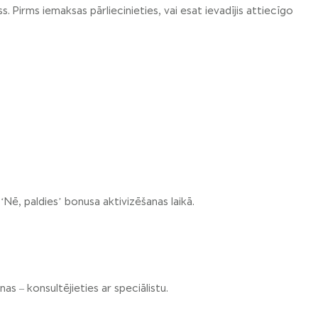
 Pirms iemaksas pārliecinieties, vai esat ievadījis attiecīgo
 ‘Nē, paldies’ bonusa aktivizēšanas laikā.
as – konsultējieties ar speciālistu.