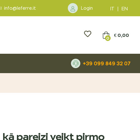
info@leferre.it
Login
IT
|
EN
€
0,00
0
+39 099 849 32 07
ā pareizi veikt pirmo