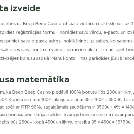
a izveide
dieties uz Beep Beep Casino oficiālo vietni un noklikšķiniet uz ‘R
zpildiet reģistrācijas formu – norādiet savu vārdu, e-pastu un izvē
stipriniet savu e-pasta adresi, noklikšķinot uz saites, ko saņemsi
esakieties savā kontā un veiciet pirmo iemaksu – izmantojiet bonu
tivizējiet bonusu sadaļā ‘Mans konts’ – tas parādīsies jūsu bilancē
usa matemātika
m, ka Beep Beep Casino piedāvā 100% bonusu līdz 200€ ar likmju 
50€. Kopējā summa: 100€. Likmju prasība: 35 × 100€ = 3500€. Tas n
jat spēli ar RTP 96%, sagaidāmais zaudējums ir 3500€ × 4% = 140€
ikušo bonusu pēc likmju izpildes. Svarīgi: bonusa summa nevar pār
zīts būs 250€ – kopā 450€ un likmju prasība 35 × 450€ = 15750€.