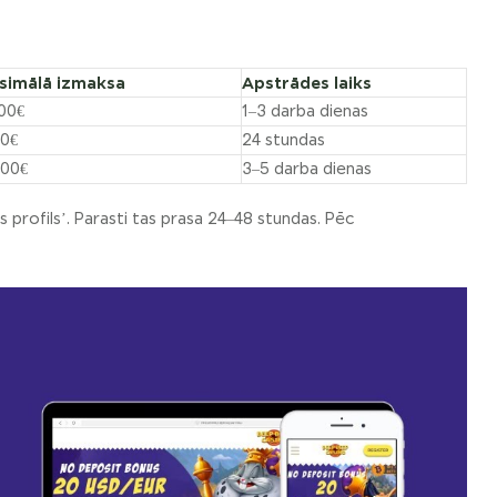
simālā izmaksa
Apstrādes laiks
00€
1–3 darba dienas
00€
24 stundas
000€
3–5 darba dienas
profils’. Parasti tas prasa 24–48 stundas. Pēc