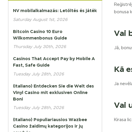
Reģistrē
NV mobilalkalmazás: Letöltés és játék
bonusa 
Saturday August 1st, 2026
Vai 
Bitcoin Casino 10 Euro
Wilkommenbonus Guide
Thursday July 30th, 2026
Jā, bonus
Casinos That Accept Pay by Mobile A
Fast, Safe Guide
Kā e
Tuesday July 28th, 2026
Ja nevēla
(Italiano) Entdecken Sie die Welt des
Vinyl Casino mit exklusiven Online
Boni
Vai 
Tuesday July 28th, 2026
(Italiano) Populiariausios Wazbee
Kirasa li
Casino žaidimų kategorijos ir jų