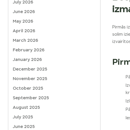
July 2026
izm
June 2026
May 2026
Pirmās i
April 2026
solim izi
March 2026
izvairīt
February 2026
Pir
January 2026
December 2025
Pā
November 2025
Iz
October 2025
kr
September 2025
Iz
August 2025
Pā
July 2025
Ie
June 2025