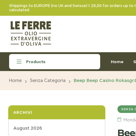
Shippings to EUROPE (no UK and Swisse) € 25,00 for orders up to 
calculated.
Home
S
Products
Home
Senza Categoria
Beep Beep Casino Rokasgrā
SENZA 
ARCHIVI
Monda
August 2026
Bee