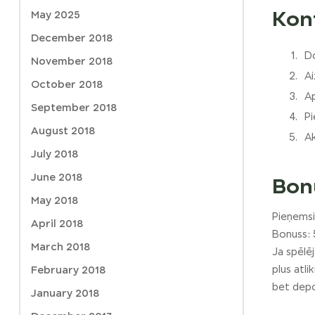
Kont
May 2025
December 2018
Do
November 2018
Ai
October 2018
Ap
September 2018
Pi
August 2018
Ak
July 2018
June 2018
Bon
May 2018
Pieņemsi
April 2018
Bonuss: 
March 2018
Ja spēlē
plus atl
February 2018
bet depo
January 2018