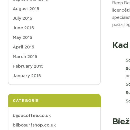
Beep Beep
August 2015
licencēt
speciālis
July 2015
pašizslē
June 2015
May 2015
Kad 
April 2015
March 2015
Sc
February 2015
Sc
pr
January 2015
Sc
Sc
CATEGORIE
Sc
bijoucoffee.co.uk
Biež
bilbosurfshop.co.uk