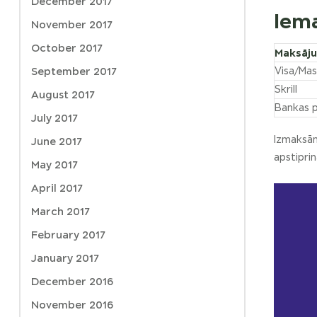
December 2017
Iem
November 2017
October 2017
Maksāj
Visa/Ma
September 2017
Skrill
August 2017
Bankas p
July 2017
Izmaksām
June 2017
apstipri
May 2017
April 2017
March 2017
February 2017
January 2017
December 2016
November 2016