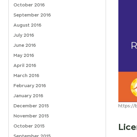
October 2016
September 2016
August 2016
July 2016
June 2016
May 2016
April 2016
March 2016
February 2016
January 2016
https://
December 2015
November 2015
Lice
October 2015
September 2015