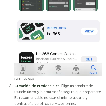
Bet365 app
Creación de credenciales:
Elige un nombre de
usuario único y la contraseña segura que preparaste.
Es recomendable no usar el mismo usuario y
contraseña de otros servicios online.