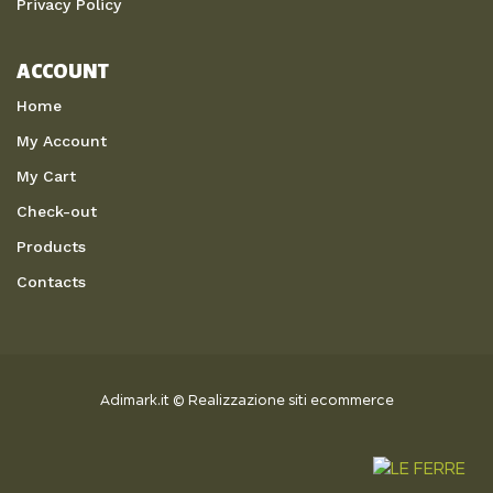
Privacy Policy
ACCOUNT
Home
My Account
My Cart
Check-out
Products
Contacts
Adimark.it
©
Realizzazione siti ecommerce