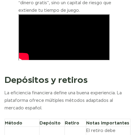
“dinero gratis”, sino un capital de riesgo que
extiende tu tiempo de juego.
Depósitos y retiros
La eficiencia financiera define una buena experiencia. La
plataforma ofrece múltiples métodos adaptados al
mercado español.
Método
Depósito
Retiro
Notas importantes
El retiro debe