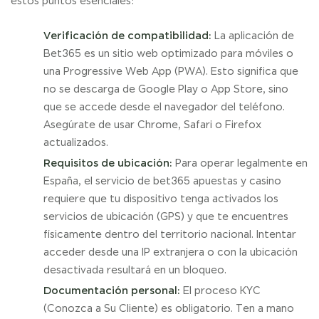
estos puntos esenciales:
Verificación de compatibilidad:
La aplicación de
Bet365 es un sitio web optimizado para móviles o
una Progressive Web App (PWA). Esto significa que
no se descarga de Google Play o App Store, sino
que se accede desde el navegador del teléfono.
Asegúrate de usar Chrome, Safari o Firefox
actualizados.
Requisitos de ubicación:
Para operar legalmente en
España, el servicio de bet365 apuestas y casino
requiere que tu dispositivo tenga activados los
servicios de ubicación (GPS) y que te encuentres
físicamente dentro del territorio nacional. Intentar
acceder desde una IP extranjera o con la ubicación
desactivada resultará en un bloqueo.
Documentación personal:
El proceso KYC
(Conozca a Su Cliente) es obligatorio. Ten a mano