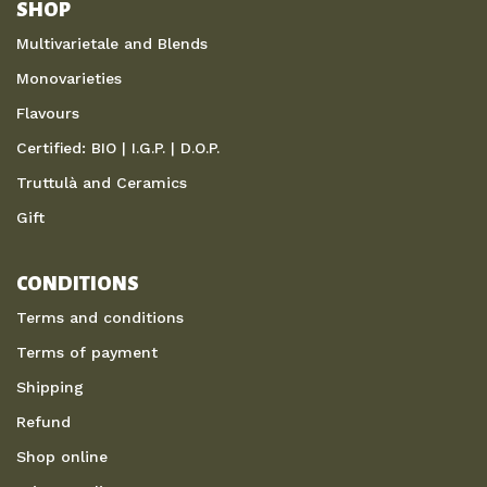
SHOP
Multivarietale and Blends
Monovarieties
Flavours
Certified: BIO | I.G.P. | D.O.P.
Truttulà and Ceramics
Gift
CONDITIONS
Terms and conditions
Terms of payment
Shipping
Refund
Shop online