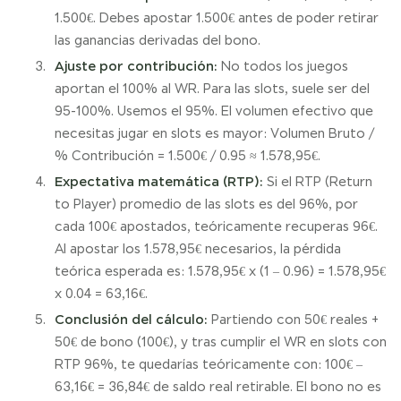
1.500€. Debes apostar 1.500€ antes de poder retirar
las ganancias derivadas del bono.
Ajuste por contribución:
No todos los juegos
aportan el 100% al WR. Para las slots, suele ser del
95-100%. Usemos el 95%. El volumen efectivo que
necesitas jugar en slots es mayor: Volumen Bruto /
% Contribución = 1.500€ / 0.95 ≈ 1.578,95€.
Expectativa matemática (RTP):
Si el RTP (Return
to Player) promedio de las slots es del 96%, por
cada 100€ apostados, teóricamente recuperas 96€.
Al apostar los 1.578,95€ necesarios, la pérdida
teórica esperada es: 1.578,95€ x (1 – 0.96) = 1.578,95€
x 0.04 = 63,16€.
Conclusión del cálculo:
Partiendo con 50€ reales +
50€ de bono (100€), y tras cumplir el WR en slots con
RTP 96%, te quedarías teóricamente con: 100€ –
63,16€ = 36,84€ de saldo real retirable. El bono no es