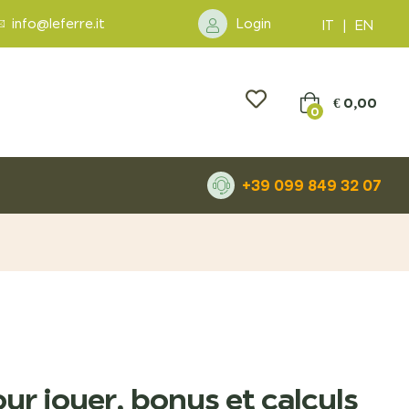
info@leferre.it
Login
IT
|
EN
€
0,00
0
+39 099 849 32 07
our jouer, bonus et calculs