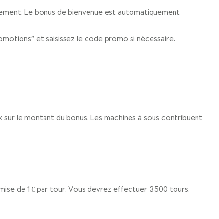
virement. Le bonus de bienvenue est automatiquement
romotions” et saisissez le code promo si nécessaire.
 sur le montant du bonus. Les machines à sous contribuent
se de 1 € par tour. Vous devrez effectuer 3 500 tours.