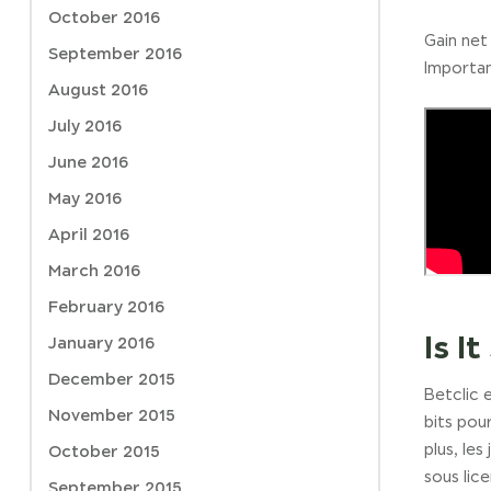
October 2016
Gain net
September 2016
Important
August 2016
July 2016
June 2016
May 2016
April 2016
March 2016
February 2016
Is I
January 2016
December 2015
Betclic 
November 2015
bits pou
plus, le
October 2015
sous lic
September 2015