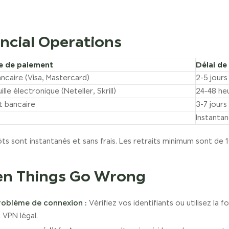
ncial Operations
e de paiement
Délai de 
ncaire (Visa, Mastercard)
2-5 jours
lle électronique (Neteller, Skrill)
24-48 he
t bancaire
3-7 jours
Instantan
ts sont instantanés et sans frais. Les retraits minimum sont de 
n Things Go Wrong
roblème de connexion :
Vérifiez vos identifiants ou utilisez la 
 VPN légal.