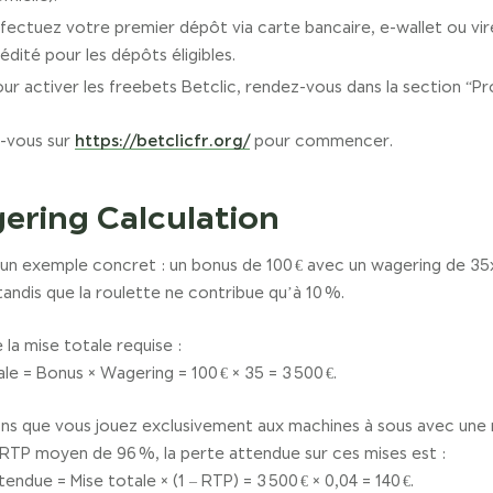
fectuez votre premier dépôt via carte bancaire, e-wallet ou 
édité pour les dépôts éligibles.
ur activer les freebets Betclic, rendez-vous dans la section “P
z-vous sur
https://betclicfr.org/
pour commencer.
ering Calculation
un exemple concret : un bonus de 100 € avec un wagering de 35x
tandis que la roulette ne contribue qu’à 10 %.
 la mise totale requise :
ale = Bonus × Wagering = 100 € × 35 = 3 500 €.
s que vous jouez exclusivement aux machines à sous avec une mi
RTP moyen de 96 %, la perte attendue sur ces mises est :
endue = Mise totale × (1 – RTP) = 3 500 € × 0,04 = 140 €.