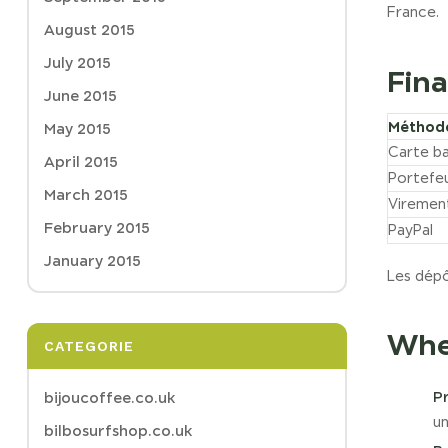
France.
August 2015
July 2015
Fina
June 2015
Méthod
May 2015
Carte ba
April 2015
Portefeui
March 2015
Viremen
February 2015
PayPal
January 2015
Les dépô
Whe
CATEGORIE
P
bijoucoffee.co.uk
un
bilbosurfshop.co.uk