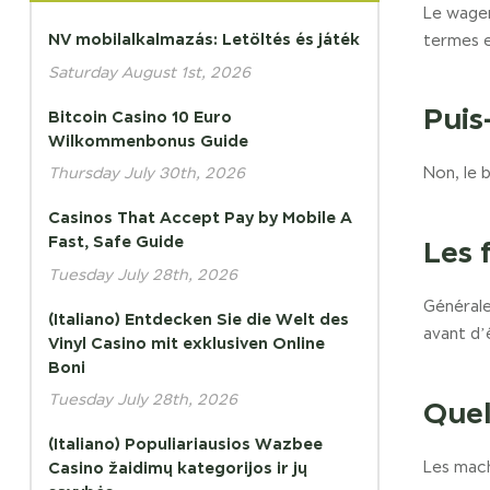
Le wager
NV mobilalkalmazás: Letöltés és játék
termes e
Saturday August 1st, 2026
Puis
Bitcoin Casino 10 Euro
Wilkommenbonus Guide
Thursday July 30th, 2026
Non, le 
Casinos That Accept Pay by Mobile A
Fast, Safe Guide
Les 
Tuesday July 28th, 2026
Générale
(Italiano) Entdecken Sie die Welt des
avant d’ê
Vinyl Casino mit exklusiven Online
Boni
Tuesday July 28th, 2026
Quel
(Italiano) Populiariausios Wazbee
Les mach
Casino žaidimų kategorijos ir jų