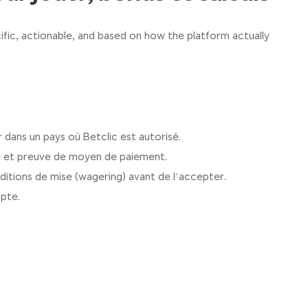
ific, actionable, and based on how the platform actually
er dans un pays où Betclic est autorisé.
ile et preuve de moyen de paiement.
ditions de mise (wagering) avant de l’accepter.
mpte.