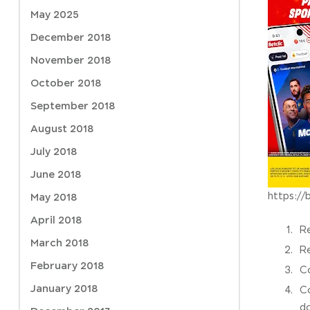
May 2025
December 2018
November 2018
October 2018
September 2018
August 2018
July 2018
June 2018
https://b
May 2018
April 2018
Re
March 2018
Re
February 2018
Co
January 2018
Co
do