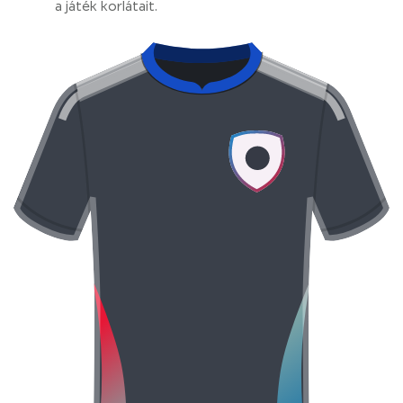
a játék korlátait.