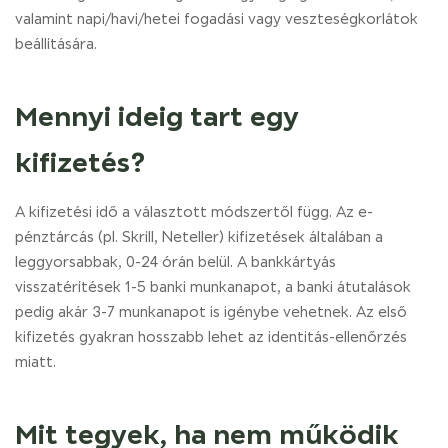
valamint napi/havi/hetei fogadási vagy veszteségkorlátok
beállítására.
Mennyi ideig tart egy
kifizetés?
A kifizetési idő a választott módszertől függ. Az e-
pénztárcás (pl. Skrill, Neteller) kifizetések általában a
leggyorsabbak, 0-24 órán belül. A bankkártyás
visszatérítések 1-5 banki munkanapot, a banki átutalások
pedig akár 3-7 munkanapot is igénybe vehetnek. Az első
kifizetés gyakran hosszabb lehet az identitás-ellenőrzés
miatt.
Mit tegyek, ha nem működik