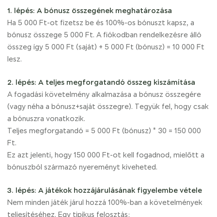
1. lépés: A bónusz összegének meghatározása
Ha 5 000 Ft-ot fizetsz be és 100%-os bónuszt kapsz, a
bónusz összege 5 000 Ft. A fiókodban rendelkezésre álló
összeg így 5 000 Ft (saját) + 5 000 Ft (bónusz) = 10 000 Ft
lesz.
2. lépés: A teljes megforgatandó összeg kiszámítása
A fogadási követelmény alkalmazása a bónusz összegére
(vagy néha a bónusz+saját összegre). Tegyük fel, hogy csak
a bónuszra vonatkozik.
Teljes megforgatandó = 5 000 Ft (bónusz) * 30 = 150 000
Ft.
Ez azt jelenti, hogy 150 000 Ft-ot kell fogadnod, mielőtt a
bónuszból származó nyereményt kiveheted.
3. lépés: A játékok hozzájárulásának figyelembe vétele
Nem minden játék járul hozzá 100%-ban a követelmények
teljesítéséhez. Egy tipikus felosztás: