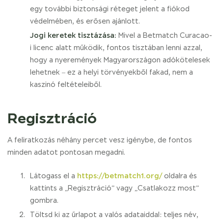
egy további biztonsági réteget jelent a fiókod
védelmében, és erősen ajánlott.
Jogi keretek tisztázása:
Mivel a Betmatch Curacao-
i licenc alatt működik, fontos tisztában lenni azzal,
hogy a nyeremények Magyarországon adókötelesek
lehetnek – ez a helyi törvényekből fakad, nem a
kaszinó feltételeiből.
Regisztráció
A feliratkozás néhány percet vesz igénybe, de fontos
minden adatot pontosan megadni.
Látogass el a
https://betmatch1.org/
oldalra és
kattints a „Regisztráció” vagy „Csatlakozz most”
gombra.
Töltsd ki az űrlapot a valós adataiddal: teljes név,