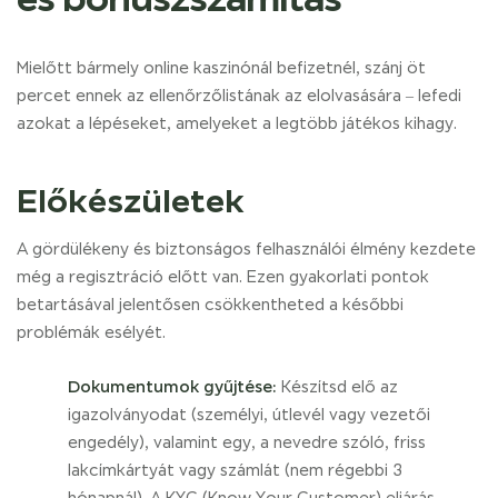
Mielőtt bármely online kaszinónál befizetnél, szánj öt
percet ennek az ellenőrzőlistának az elolvasására – lefedi
azokat a lépéseket, amelyeket a legtöbb játékos kihagy.
Előkészületek
A gördülékeny és biztonságos felhasználói élmény kezdete
még a regisztráció előtt van. Ezen gyakorlati pontok
betartásával jelentősen csökkentheted a későbbi
problémák esélyét.
Dokumentumok gyűjtése:
Készítsd elő az
igazolványodat (személyi, útlevél vagy vezetői
engedély), valamint egy, a nevedre szóló, friss
lakcímkártyát vagy számlát (nem régebbi 3
hónapnál). A KYC (Know Your Customer) eljárás