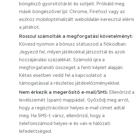
böngésző gyorsítótárát és sütijeit. Próbáld meg
másik böngészővel (pl. Chrome, Firefox) vagy az
eszköz mobiloptimalizált weboldalán keresztül elérni
a játékot.
Rosszul számolták a megforgatási követelményt:
Kövesd nyomon a bónusz státuszod a fiókodban.
Jegyezd fel, milyen játékokkal játszottál és azok
hozzájárulási százalékát. Számold újra a
megforgatandó összeget a fenti képlet alapján.
Kétes esetben vedd fel a kapcsolatot a
támogatással a részletes játékelőzményekkel.
Nem érkezik a megerősítő e-mail/SMS:
Ellenőrizd a
levélszemét (spam) mappádat. Győződj meg arról,
hogy a regisztrációkor helyes e-mail címet adtál
meg. Ha SMS-t vársz, ellenőrizd, hogy a
telefonszámod helyes-e és van-e hálózati
lefedettséged.