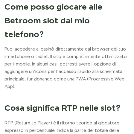
Come posso giocare alle
Betroom slot dal mio
telefono?
Puoi accedere al casinò direttamente dal browser del tuo
smartphone o tablet. Il sito è completamente ottimizzato
per il mobile. In alcuni casi, potresti avere l’opzione di
aggiungere un’icona per l’accesso rapido alla schermata
principale, funzionando come una PWA (Progressive Web
App).
Cosa significa RTP nelle slot?
RTP (Return to Player) è il ritorno teorico al giocatore,
espresso in percentuale. Indica la parte del totale delle