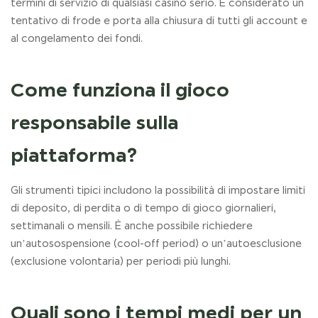
termini di servizio di qualsiasi casinò serio. È considerato un
tentativo di frode e porta alla chiusura di tutti gli account e
al congelamento dei fondi.
Come funziona il gioco
responsabile sulla
piattaforma?
Gli strumenti tipici includono la possibilità di impostare limiti
di deposito, di perdita o di tempo di gioco giornalieri,
settimanali o mensili. È anche possibile richiedere
un’autosospensione (cool-off period) o un’autoesclusione
(exclusione volontaria) per periodi più lunghi.
Quali sono i tempi medi per un