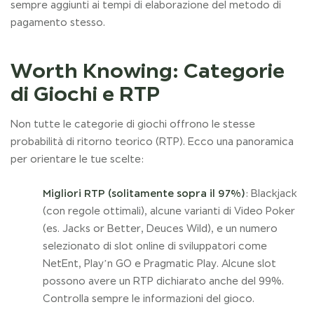
sempre aggiunti ai tempi di elaborazione del metodo di
pagamento stesso.
Worth Knowing: Categorie
di Giochi e RTP
Non tutte le categorie di giochi offrono le stesse
probabilità di ritorno teorico (RTP). Ecco una panoramica
per orientare le tue scelte:
Migliori RTP (solitamente sopra il 97%)
: Blackjack
(con regole ottimali), alcune varianti di Video Poker
(es. Jacks or Better, Deuces Wild), e un numero
selezionato di slot online di sviluppatori come
NetEnt, Play’n GO e Pragmatic Play. Alcune slot
possono avere un RTP dichiarato anche del 99%.
Controlla sempre le informazioni del gioco.