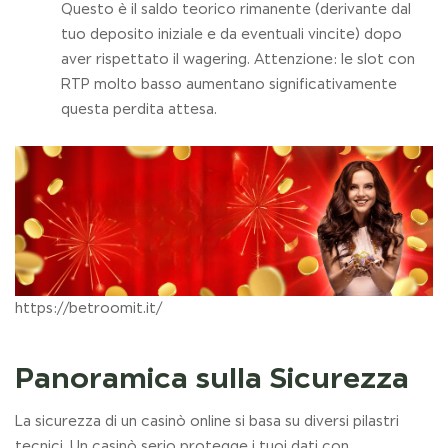
Questo è il saldo teorico rimanente (derivante dal
tuo deposito iniziale e da eventuali vincite) dopo
aver rispettato il wagering. Attenzione: le slot con
RTP molto basso aumentano significativamente
questa perdita attesa.
https://betroomit.it/
Panoramica sulla Sicurezza
La sicurezza di un casinò online si basa su diversi pilastri
tecnici. Un casinò serio protegge i tuoi dati con