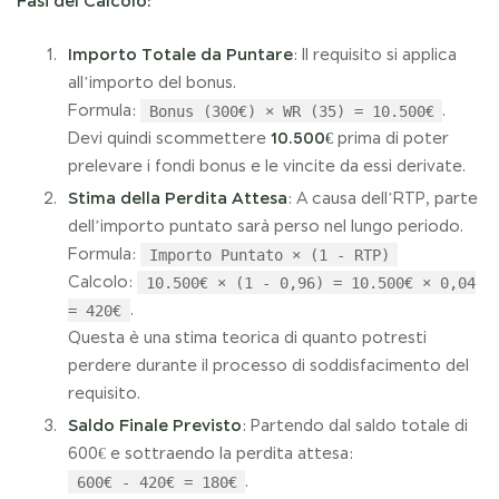
Fasi del Calcolo:
Importo Totale da Puntare
: Il requisito si applica
all’importo del bonus.
Formula:
Bonus (300€) × WR (35) = 10.500€
.
Devi quindi scommettere
10.500€
prima di poter
prelevare i fondi bonus e le vincite da essi derivate.
Stima della Perdita Attesa
: A causa dell’RTP, parte
dell’importo puntato sarà perso nel lungo periodo.
Formula:
Importo Puntato × (1 - RTP)
Calcolo:
10.500€ × (1 - 0,96) = 10.500€ × 0,04
= 420€
.
Questa è una stima teorica di quanto potresti
perdere durante il processo di soddisfacimento del
requisito.
Saldo Finale Previsto
: Partendo dal saldo totale di
600€ e sottraendo la perdita attesa:
600€ - 420€ = 180€
.