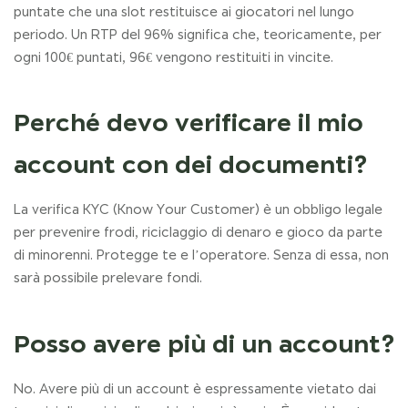
puntate che una slot restituisce ai giocatori nel lungo
periodo. Un RTP del 96% significa che, teoricamente, per
ogni 100€ puntati, 96€ vengono restituiti in vincite.
Perché devo verificare il mio
account con dei documenti?
La verifica KYC (Know Your Customer) è un obbligo legale
per prevenire frodi, riciclaggio di denaro e gioco da parte
di minorenni. Protegge te e l’operatore. Senza di essa, non
sarà possibile prelevare fondi.
Posso avere più di un account?
No. Avere più di un account è espressamente vietato dai