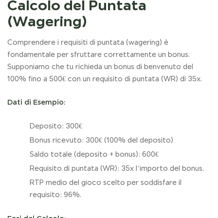
Calcolo del Puntata
(Wagering)
Comprendere i requisiti di puntata (wagering) è
fondamentale per sfruttare correttamente un bonus.
Supponiamo che tu richieda un bonus di benvenuto del
100% fino a 500€ con un requisito di puntata (WR) di 35x.
Dati di Esempio:
Deposito: 300€
Bonus ricevuto: 300€ (100% del deposito)
Saldo totale (deposito + bonus): 600€
Requisito di puntata (WR): 35x l’importo del bonus.
RTP medio del gioco scelto per soddisfare il
requisito: 96%.