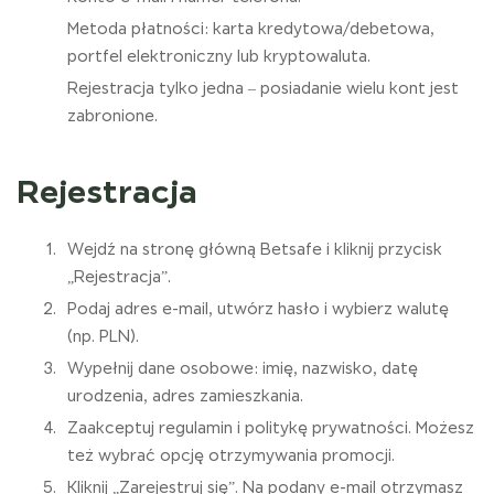
Metoda płatności: karta kredytowa/debetowa,
portfel elektroniczny lub kryptowaluta.
Rejestracja tylko jedna – posiadanie wielu kont jest
zabronione.
Rejestracja
Wejdź na stronę główną Betsafe i kliknij przycisk
„Rejestracja”.
Podaj adres e-mail, utwórz hasło i wybierz walutę
(np. PLN).
Wypełnij dane osobowe: imię, nazwisko, datę
urodzenia, adres zamieszkania.
Zaakceptuj regulamin i politykę prywatności. Możesz
też wybrać opcję otrzymywania promocji.
Kliknij „Zarejestruj się”. Na podany e-mail otrzymasz