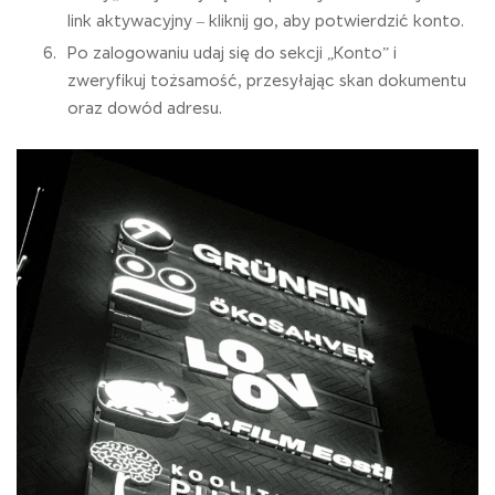
link aktywacyjny – kliknij go, aby potwierdzić konto.
Po zalogowaniu udaj się do sekcji „Konto” i
zweryfikuj tożsamość, przesyłając skan dokumentu
oraz dowód adresu.