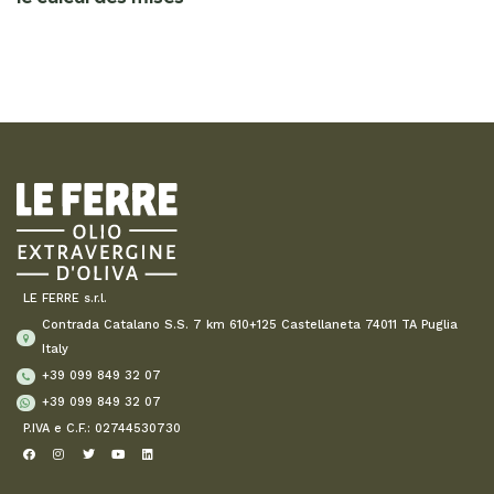
LE FERRE s.r.l.
Contrada Catalano S.S. 7 km 610+125 Castellaneta 74011 TA Puglia
Italy
+39 099 849 32 07
+39 099 849 32 07
P.IVA e C.F.: 02744530730