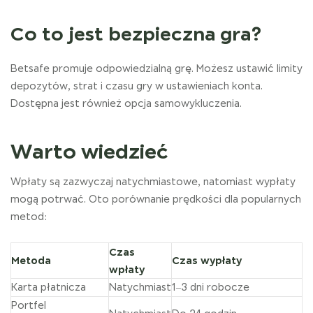
Co to jest bezpieczna gra?
Betsafe promuje odpowiedzialną grę. Możesz ustawić limity
depozytów, strat i czasu gry w ustawieniach konta.
Dostępna jest również opcja samowykluczenia.
Warto wiedzieć
Wpłaty są zazwyczaj natychmiastowe, natomiast wypłaty
mogą potrwać. Oto porównanie prędkości dla popularnych
metod:
Czas
Metoda
Czas wypłaty
wpłaty
Karta płatnicza
Natychmiast
1–3 dni robocze
Portfel