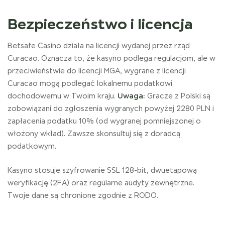
Bezpieczeństwo i licencja
Betsafe Casino działa na licencji wydanej przez rząd
Curacao. Oznacza to, że kasyno podlega regulacjom, ale w
przeciwieństwie do licencji MGA, wygrane z licencji
Curacao mogą podlegać lokalnemu podatkowi
dochodowemu w Twoim kraju.
Uwaga:
Gracze z Polski są
zobowiązani do zgłoszenia wygranych powyżej 2280 PLN i
zapłacenia podatku 10% (od wygranej pomniejszonej o
włożony wkład). Zawsze skonsultuj się z doradcą
podatkowym.
Kasyno stosuje szyfrowanie SSL 128-bit, dwuetapową
weryfikację (2FA) oraz regularne audyty zewnętrzne.
Twoje dane są chronione zgodnie z RODO.