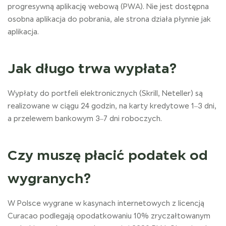
progresywną aplikację webową (PWA). Nie jest dostępna
osobna aplikacja do pobrania, ale strona działa płynnie jak
aplikacja.
Jak długo trwa wypłata?
Wypłaty do portfeli elektronicznych (Skrill, Neteller) są
realizowane w ciągu 24 godzin, na karty kredytowe 1–3 dni,
a przelewem bankowym 3–7 dni roboczych.
Czy muszę płacić podatek od
wygranych?
W Polsce wygrane w kasynach internetowych z licencją
Curacao podlegają opodatkowaniu 10% zryczałtowanym