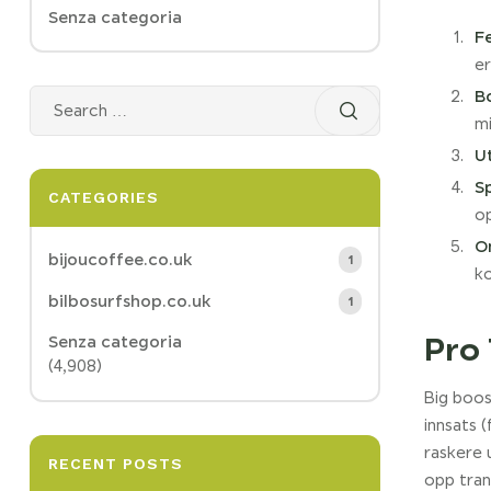
Senza categoria
Fe
er
Bo
mi
Ut
Sp
CATEGORIES
op
Om
bijoucoffee.co.uk
1
ko
bilbosurfshop.co.uk
1
Pro 
Senza categoria
(4,908)
Big boos
innsats 
raskere 
RECENT POSTS
opp tran