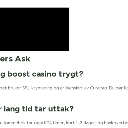
yers Ask
ig boost casino trygt?
noet bruker SSL-kryptering og er lisensiert av Curacao. Du bør
 lang tid tar uttak?
l e-lommebok tar opptil 24 timer, kort 1–3 dager, og bankoverfø