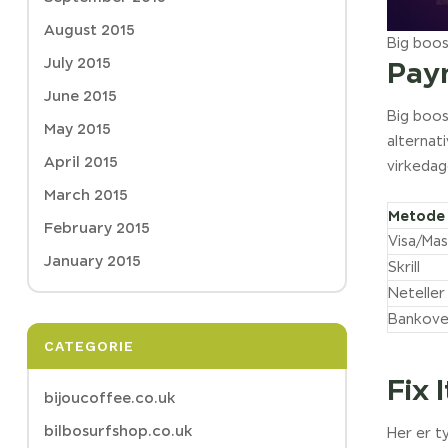
August 2015
Big boo
July 2015
Pay
June 2015
Big boos
May 2015
alternat
April 2015
virkedag
March 2015
Metode
February 2015
Visa/Ma
January 2015
Skrill
Neteller
Bankove
CATEGORIE
Fix 
bijoucoffee.co.uk
bilbosurfshop.co.uk
Her er t