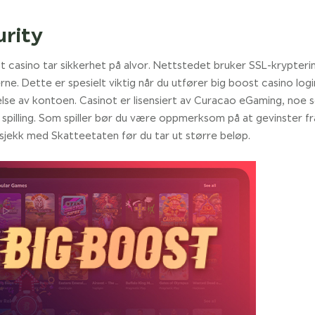
rity
t casino tar sikkerhet på alvor. Nettstedet bruker SSL-krypteri
rne. Dette er spesielt viktig når du utfører big boost casino logi
lse av kontoen. Casinot er lisensiert av Curacao eGaming, noe s
g spilling. Som spiller bør du være oppmerksom på at gevinster fr
sjekk med Skatteetaten før du tar ut større beløp.