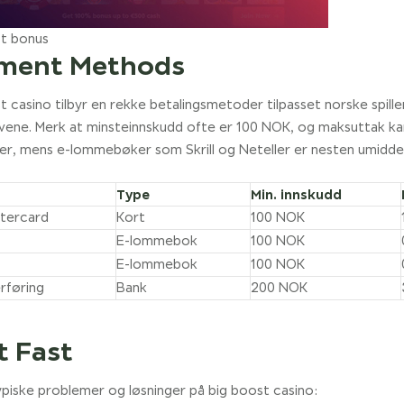
st bonus
ment Methods
t casino tilbyr en rekke betalingsmetoder tilpasset norske spille
ivene. Merk at minsteinnskudd ofte er 100 NOK, og maksuttak k
er, mens e-lommebøker som Skrill og Neteller er nesten umidde
Type
Min. innskudd
stercard
Kort
100 NOK
E-lommebok
100 NOK
E-lommebok
100 NOK
rføring
Bank
200 NOK
It Fast
ypiske problemer og løsninger på big boost casino: