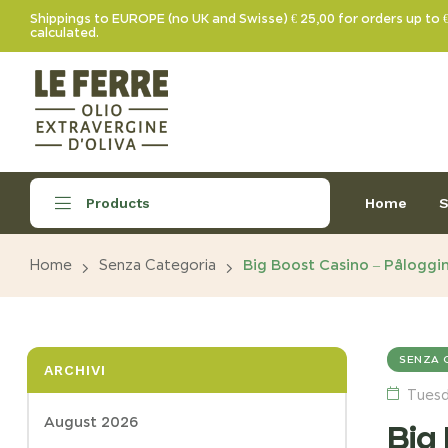
Shippings to EUROPE (no UK and Swisse) € 25,00 for orders up to 
calculated.
Home
S
Products
Home
Senza Categoria
Big Boost Casino – Påloggi
SENZA 
ARCHIVI
Tuesd
August 2026
Big