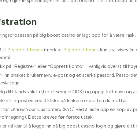
regn gjerne spillebudsjettet ditt på forhånd – sett et beløp du
stration
ringsprosessen på big boost casino er lagt opp for å være rask, 
 til
Big boost bonus
(merk at
Big boost bonus
kun skal vises én
den).
ikk på “Registrer” eller “Opprett konto” – vanligvis øverst til høy
ll inn ønsket brukernavn, e-post og et sterkt passord. Passordet
esialtegn.
lg ditt lands valuta (for eksempel NOK) og oppgi fullt navn og a
kreft e-posten ved å klikke på lenken i e-posten du mottar.
llfør «Know Your Customer» (KYC) ved å laste opp en kopi av pas
rømregning). Dette kreves før første uttak.
 er nå klar til å logge inn på big boost casino login og gjøre ditt