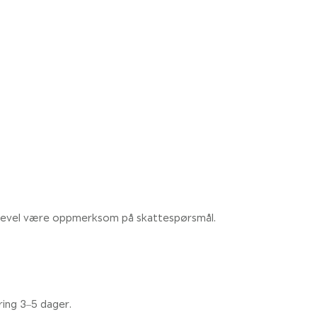
 likevel være oppmerksom på skattespørsmål.
ring 3–5 dager.