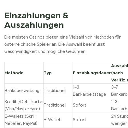
Einzahlungen &
Auszahlungen
Die meisten Casinos bieten eine Vielzahl von Methoden für
österreichische Spieler an. Die Auswahl beeinflusst
Geschwindigkeit und mögliche Gebühren.
Auszah
Methode
Typ
Einzahlungsdauer
(nach
Verifizi
1–3
3–7
Banküberweisung
Traditionell
Bankarbeitstage
Bankarb
Kredit-/Debitkarte
1–3
Traditionell
Sofort
(Visa/Mastercard)
Bankarb
E-Wallets (Skrill,
24 Stun
E-Wallet
Sofort
Neteller, PayPal)
weniger