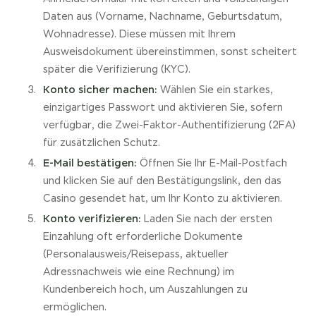
Daten aus (Vorname, Nachname, Geburtsdatum,
Wohnadresse). Diese müssen mit Ihrem
Ausweisdokument übereinstimmen, sonst scheitert
später die Verifizierung (KYC).
Konto sicher machen:
Wählen Sie ein starkes,
einzigartiges Passwort und aktivieren Sie, sofern
verfügbar, die Zwei-Faktor-Authentifizierung (2FA)
für zusätzlichen Schutz.
E-Mail bestätigen:
Öffnen Sie Ihr E-Mail-Postfach
und klicken Sie auf den Bestätigungslink, den das
Casino gesendet hat, um Ihr Konto zu aktivieren.
Konto verifizieren:
Laden Sie nach der ersten
Einzahlung oft erforderliche Dokumente
(Personalausweis/Reisepass, aktueller
Adressnachweis wie eine Rechnung) im
Kundenbereich hoch, um Auszahlungen zu
ermöglichen.