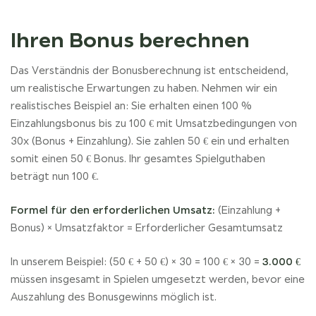
Ihren Bonus berechnen
Das Verständnis der Bonusberechnung ist entscheidend,
um realistische Erwartungen zu haben. Nehmen wir ein
realistisches Beispiel an: Sie erhalten einen 100 %
Einzahlungsbonus bis zu 100 € mit Umsatzbedingungen von
30x (Bonus + Einzahlung). Sie zahlen 50 € ein und erhalten
somit einen 50 € Bonus. Ihr gesamtes Spielguthaben
beträgt nun 100 €.
Formel für den erforderlichen Umsatz:
(Einzahlung +
Bonus) × Umsatzfaktor = Erforderlicher Gesamtumsatz
In unserem Beispiel: (50 € + 50 €) × 30 = 100 € × 30 =
3.000 €
müssen insgesamt in Spielen umgesetzt werden, bevor eine
Auszahlung des Bonusgewinns möglich ist.