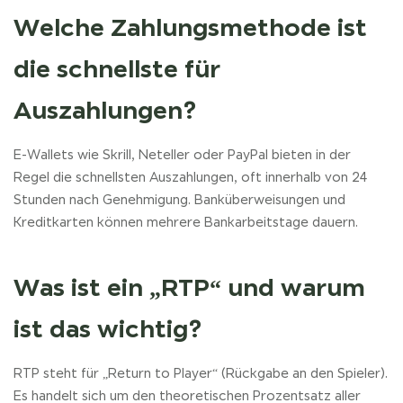
Welche Zahlungsmethode ist
die schnellste für
Auszahlungen?
E-Wallets wie Skrill, Neteller oder PayPal bieten in der
Regel die schnellsten Auszahlungen, oft innerhalb von 24
Stunden nach Genehmigung. Banküberweisungen und
Kreditkarten können mehrere Bankarbeitstage dauern.
Was ist ein „RTP“ und warum
ist das wichtig?
RTP steht für „Return to Player“ (Rückgabe an den Spieler).
Es handelt sich um den theoretischen Prozentsatz aller