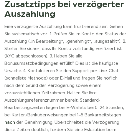
Zusatztipps bei verzögerter
Auszahlung
Eine verzögerte Auszahlung kann frustrierend sein. Gehen
Sie systematisch vor: 1. Prüfen Sie im Konto den Status der
Auszahlung („in Bearbeitung“, „genehmigt“, „ausgezahlt“). 2.
Stellen Sie sicher, dass Ihr Konto vollständig verifiziert ist
(KYC abgeschlossen). 3. Haben Sie alle
Bonusumsatzbedingungen erfüllt? Dies ist die häufigste
Ursache. 4. Kontaktieren Sie den Support per Live-Chat
(schnellste Methode) oder E-Mail und fragen Sie höflich
nach dem Grund der Verzögerung sowie einem
voraussichtlichen Zeitrahmen. Halten Sie Ihre
Auszahlungsreferenznummer bereit. Standard-
Bearbeitungszeiten liegen bei E-Wallets bei 0–24 Stunden,
bei Karten/Banküberweisungen bei 1–5 Bankarbeitstagen
nach
der Genehmigung. Überschreitet die Verzögerung
diese Zeiten deutlich, fordern Sie eine Eskalation beim