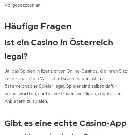
Vorgesetzten an.
Häufige Fragen
Ist ein Casino in Österreich
legal?
Ja, das Spielen in lizenzierten Online-Casinos, die ihren Sitz
im europäischen Wirtschaftsraum haben, ist für
österreichische Spieler legal. Spieler sind selbst dafür
verantwortlich, nur bei vertrauenswürdigen, regulierten
Anbietern zu spielen.
Gibt es eine echte Casino-App