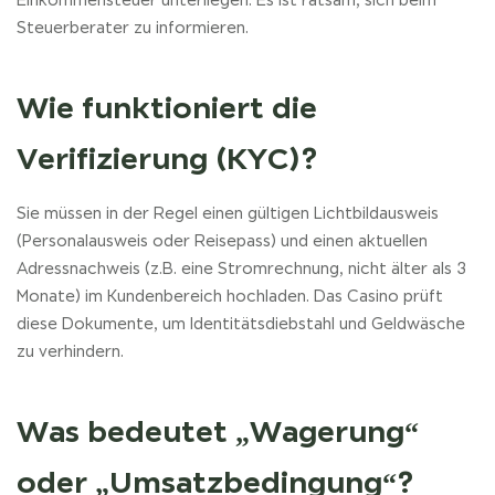
Einkommensteuer unterliegen. Es ist ratsam, sich beim
Steuerberater zu informieren.
Wie funktioniert die
Verifizierung (KYC)?
Sie müssen in der Regel einen gültigen Lichtbildausweis
(Personalausweis oder Reisepass) und einen aktuellen
Adressnachweis (z.B. eine Stromrechnung, nicht älter als 3
Monate) im Kundenbereich hochladen. Das Casino prüft
diese Dokumente, um Identitätsdiebstahl und Geldwäsche
zu verhindern.
Was bedeutet „Wagerung“
oder „Umsatzbedingung“?