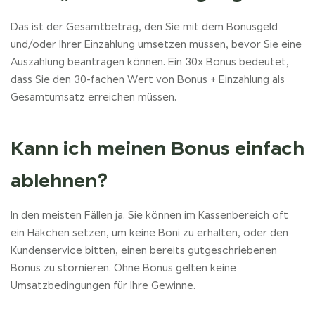
Das ist der Gesamtbetrag, den Sie mit dem Bonusgeld
und/oder Ihrer Einzahlung umsetzen müssen, bevor Sie eine
Auszahlung beantragen können. Ein 30x Bonus bedeutet,
dass Sie den 30-fachen Wert von Bonus + Einzahlung als
Gesamtumsatz erreichen müssen.
Kann ich meinen Bonus einfach
ablehnen?
In den meisten Fällen ja. Sie können im Kassenbereich oft
ein Häkchen setzen, um keine Boni zu erhalten, oder den
Kundenservice bitten, einen bereits gutgeschriebenen
Bonus zu stornieren. Ohne Bonus gelten keine
Umsatzbedingungen für Ihre Gewinne.