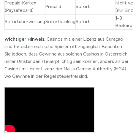
Prepaid-Karten
Nicht v
Prepaid
Sofort
(Paysafecard)
(nur Ein
1–3
Sofortüberweisung
Sofortbanking
Sofort
Bankarb
Wichtiger Hinweis:
Casinos mit einer Lizenz aus Curaçao
sind für österreichische Spieler oft zugänglich. Beachten
Sie jedoch, dass Gewinne aus solchen Casinos in Österreich
unter Umständen steuerpflichtig sein können, anders als bei
Casinos mit einer Lizenz der Malta Gaming Authority (MGA),
wo Gewinne in der Regel steuerfrei sind.