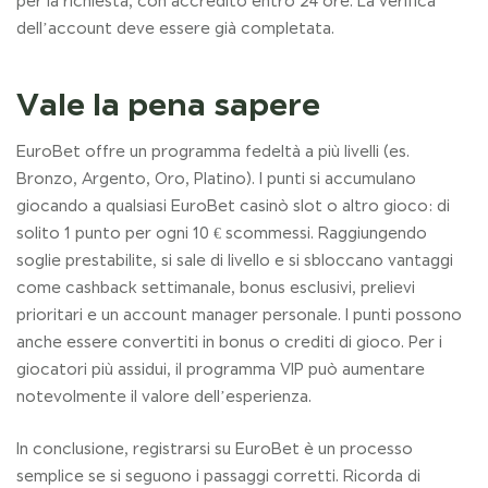
per la richiesta, con accredito entro 24 ore. La verifica
dell’account deve essere già completata.
Vale la pena sapere
EuroBet offre un programma fedeltà a più livelli (es.
Bronzo, Argento, Oro, Platino). I punti si accumulano
giocando a qualsiasi EuroBet casinò slot o altro gioco: di
solito 1 punto per ogni 10 € scommessi. Raggiungendo
soglie prestabilite, si sale di livello e si sbloccano vantaggi
come cashback settimanale, bonus esclusivi, prelievi
prioritari e un account manager personale. I punti possono
anche essere convertiti in bonus o crediti di gioco. Per i
giocatori più assidui, il programma VIP può aumentare
notevolmente il valore dell’esperienza.
In conclusione, registrarsi su EuroBet è un processo
semplice se si seguono i passaggi corretti. Ricorda di