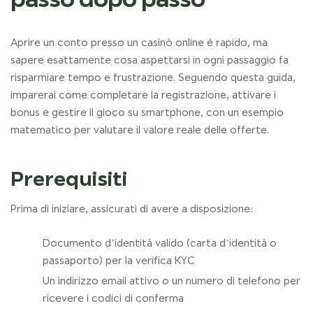
Aprire un conto presso un casinò online è rapido, ma
sapere esattamente cosa aspettarsi in ogni passaggio fa
risparmiare tempo e frustrazione. Seguendo questa guida,
imparerai come completare la registrazione, attivare i
bonus e gestire il gioco su smartphone, con un esempio
matematico per valutare il valore reale delle offerte.
Prerequisiti
Prima di iniziare, assicurati di avere a disposizione:
Documento d’identità valido (carta d’identità o
passaporto) per la verifica KYC
Un indirizzo email attivo o un numero di telefono per
ricevere i codici di conferma