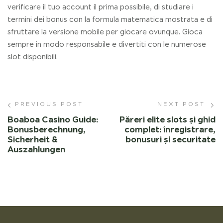
verificare il tuo account il prima possibile, di studiare i
termini dei bonus con la formula matematica mostrata e di
sfruttare la versione mobile per giocare ovunque. Gioca
sempre in modo responsabile e divertiti con le numerose
slot disponibili.
PREVIOUS POST
NEXT POST
Boaboa Casino Guide:
Păreri elite slots și ghid
Bonusberechnung,
complet: înregistrare,
Sicherheit &
bonusuri și securitate
Auszahlungen