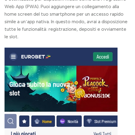
Web App (PWA). Puoi aggiungere un collegamento alla
home screen del tuo smartphone per un accesso rapido
simile a un’app nativa. In questo modo, avrai a disposizione
tutte le funzionalità: registrazione, depositi e ovviamente
le slot.