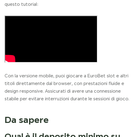
questo tutorial:
Con la versione mobile, puoi giocare a EuroBet slot e altri
titoli direttamente dal browser, con prestazioni fluide e
design responsive. Assicurati di avere una connessione
stabile per evitare interruzioni durante le sessioni di gioco.
Da sapere
Qual è il deposito minimo su