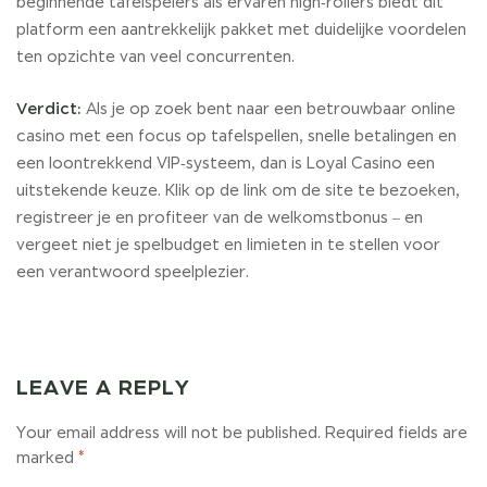
beginnende tafelspelers als ervaren high‑rollers biedt dit
platform een aantrekkelijk pakket met duidelijke voordelen
ten opzichte van veel concurrenten.
Verdict:
Als je op zoek bent naar een betrouwbaar online
casino met een focus op tafelspellen, snelle betalingen en
een loontrekkend VIP‑systeem, dan is Loyal Casino een
uitstekende keuze. Klik op de link om de site te bezoeken,
registreer je en profiteer van de welkomstbonus – en
vergeet niet je spelbudget en limieten in te stellen voor
een verantwoord speelplezier.
LEAVE A REPLY
Your email address will not be published.
Required fields are
marked
*