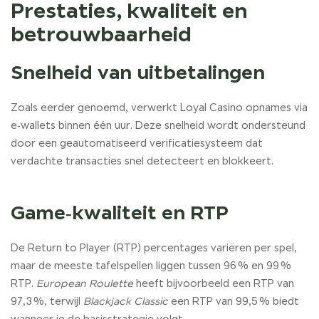
Prestaties, kwaliteit en
betrouwbaarheid
Snelheid van uitbetalingen
Zoals eerder genoemd, verwerkt Loyal Casino opnames via
e‑wallets binnen één uur. Deze snelheid wordt ondersteund
door een geautomatiseerd verificatiesysteem dat
verdachte transacties snel detecteert en blokkeert.
Game‑kwaliteit en RTP
De Return to Player (RTP) percentages variëren per spel,
maar de meeste tafelspellen liggen tussen 96 % en 99 %
RTP.
European Roulette
heeft bijvoorbeeld een RTP van
97,3 %, terwijl
Blackjack Classic
een RTP van 99,5 % biedt