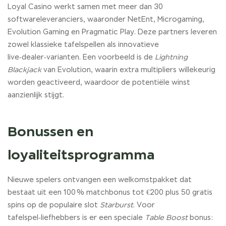
Loyal Casino werkt samen met meer dan 30
softwareleveranciers, waaronder NetEnt, Microgaming,
Evolution Gaming en Pragmatic Play. Deze partners leveren
zowel klassieke tafelspellen als innovatieve
live‑dealer‑varianten. Een voorbeeld is de
Lightning
Blackjack
van Evolution, waarin extra multipliers willekeurig
worden geactiveerd, waardoor de potentiële winst
aanzienlijk stijgt.
Bonussen en
loyaliteitsprogramma
Nieuwe spelers ontvangen een welkomstpakket dat
bestaat uit een 100 % matchbonus tot €200 plus 50 gratis
spins op de populaire slot
Starburst
. Voor
tafelspel‑liefhebbers is er een speciale
Table Boost
bonus: