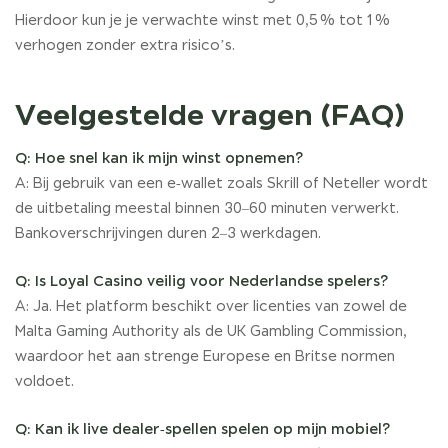
Hierdoor kun je je verwachte winst met 0,5 % tot 1 %
verhogen zonder extra risico’s.
Veelgestelde vragen (FAQ)
Q: Hoe snel kan ik mijn winst opnemen?
A: Bij gebruik van een e‑wallet zoals Skrill of Neteller wordt
de uitbetaling meestal binnen 30–60 minuten verwerkt.
Bankoverschrijvingen duren 2–3 werkdagen.
Q: Is Loyal Casino veilig voor Nederlandse spelers?
A: Ja. Het platform beschikt over licenties van zowel de
Malta Gaming Authority als de UK Gambling Commission,
waardoor het aan strenge Europese en Britse normen
voldoet.
Q: Kan ik live dealer‑spellen spelen op mijn mobiel?