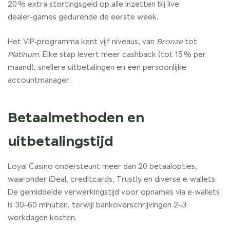
20 % extra stortingsgeld op alle inzetten bij live
dealer‑games gedurende de eerste week.
Het VIP‑programma kent vijf niveaus, van
Bronze
tot
Platinum
. Elke stap levert meer cashback (tot 15 % per
maand), snellere uitbetalingen en een persoonlijke
accountmanager.
Betaalmethoden en
uitbetalingstijd
Loyal Casino ondersteunt meer dan 20 betaalopties,
waaronder iDeal, creditcards, Trustly en diverse e‑wallets.
De gemiddelde verwerkingstijd voor opnames via e‑wallets
is 30–60 minuten, terwijl bankoverschrijvingen 2–3
werkdagen kosten.