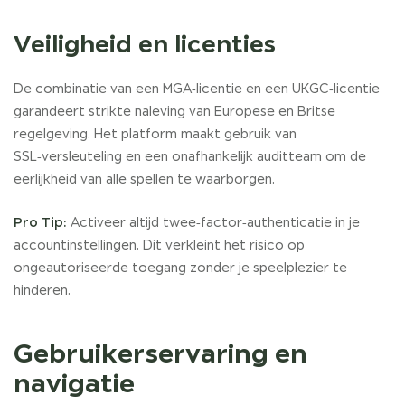
Veiligheid en licenties
De combinatie van een MGA‑licentie en een UKGC‑licentie
garandeert strikte naleving van Europese en Britse
regelgeving. Het platform maakt gebruik van
SSL‑versleuteling en een onafhankelijk auditteam om de
eerlijkheid van alle spellen te waarborgen.
Pro Tip:
Activeer altijd twee‑factor‑authenticatie in je
accountinstellingen. Dit verkleint het risico op
ongeautoriseerde toegang zonder je speelplezier te
hinderen.
Gebruikerservaring en
navigatie