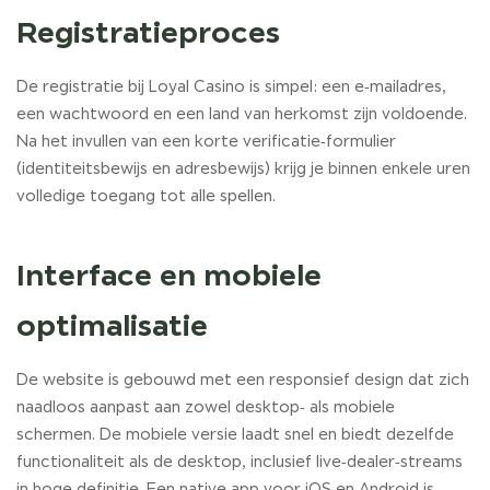
Registratieproces
De registratie bij Loyal Casino is simpel: een e‑mailadres,
een wachtwoord en een land van herkomst zijn voldoende.
Na het invullen van een korte verificatie‑formulier
(identiteitsbewijs en adresbewijs) krijg je binnen enkele uren
volledige toegang tot alle spellen.
Interface en mobiele
optimalisatie
De website is gebouwd met een responsief design dat zich
naadloos aanpast aan zowel desktop‑ als mobiele
schermen. De mobiele versie laadt snel en biedt dezelfde
functionaliteit als de desktop, inclusief live‑dealer‑streams
in hoge definitie. Een native app voor iOS en Android is