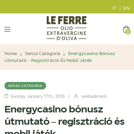
IT
|
EN
0
Home
Senza Categoria
Energycasino Bónusz
Útmutató – Regisztráció És Mobil Játék
SENZA CATEGORIA
Sunday January 17th, 2016
webadimark
Energycasino bónusz
útmutató – regisztráció és
mobil játék