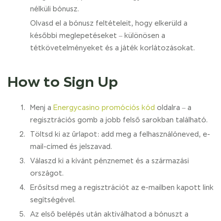
nélküli bónusz.
Olvasd el a bónusz feltételeit, hogy elkerüld a
későbbi meglepetéseket – különösen a
tétkövetelményeket és a játék korlátozásokat.
How to Sign Up
Menj a
Energycasino promóciós kód
oldalra – a
regisztrációs gomb a jobb felső sarokban található.
Töltsd ki az űrlapot: add meg a felhasználóneved, e-
mail-címed és jelszavad.
Válaszd ki a kívánt pénznemet és a származási
országot.
Erősítsd meg a regisztrációt az e-mailben kapott link
segítségével.
Az első belépés után aktiválhatod a bónuszt a