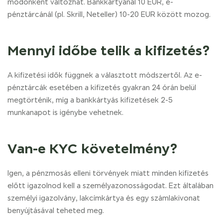
módonként változhat. Bankkártyánál 10 EUR, e-
pénztárcánál (pl. Skrill, Neteller) 10-20 EUR között mozog.
Mennyi időbe telik a kifizetés?
A kifizetési idők függnek a választott módszertől. Az e-
pénztárcák esetében a kifizetés gyakran 24 órán belül
megtörténik, míg a bankkártyás kifizetések 2-5
munkanapot is igénybe vehetnek.
Van-e KYC követelmény?
Igen, a pénzmosás elleni törvények miatt minden kifizetés
előtt igazolnod kell a személyazonosságodat. Ezt általában
személyi igazolvány, lakcímkártya és egy számlakivonat
benyújtásával teheted meg.