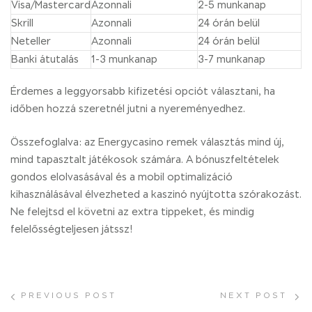
Visa/Mastercard
Azonnali
2-5 munkanap
Skrill
Azonnali
24 órán belül
Neteller
Azonnali
24 órán belül
Banki átutalás
1-3 munkanap
3-7 munkanap
Érdemes a leggyorsabb kifizetési opciót választani, ha
időben hozzá szeretnél jutni a nyereményedhez.
Összefoglalva: az Energycasino remek választás mind új,
mind tapasztalt játékosok számára. A bónuszfeltételek
gondos elolvasásával és a mobil optimalizáció
kihasználásával élvezheted a kaszinó nyújtotta szórakozást.
Ne felejtsd el követni az extra tippeket, és mindig
felelősségteljesen játssz!
PREVIOUS POST
NEXT POST