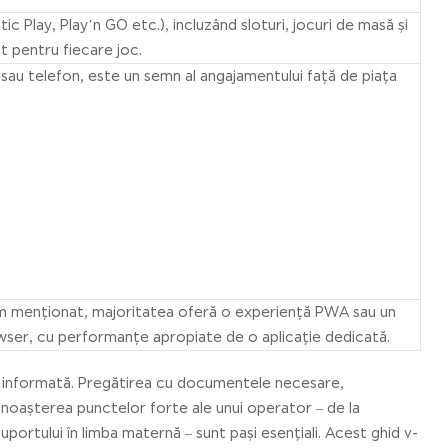
c Play, Play’n GO etc.), incluzând sloturi, jocuri de masă și
at pentru fiecare joc.
l sau telefon, este un semn al angajamentului față de piața
am menționat, majoritatea oferă o experiență PWA sau un
owser, cu performanțe apropiate de o aplicație dedicată.
e informată. Pregătirea cu documentele necesare,
cunoașterea punctelor forte ale unui operator – de la
suportului în limba maternă – sunt pași esențiali. Acest ghid v-