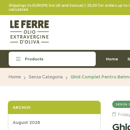
Shippings to EUROPE (no UK and Swisse) € 25,00 for orders up to 
calculated.
Home
S
Products
Home
Senza Categoria
Ghid Complet Pentru Betmen:
SENZA 
ARCHIVI
Frida
August 2026
Ghid