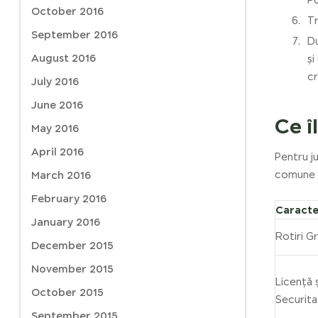
Po
October 2016
Tr
September 2016
Du
August 2016
și
cr
July 2016
June 2016
Ce î
May 2016
April 2016
Pentru j
comune p
March 2016
February 2016
Caracte
January 2016
Rotiri G
December 2015
November 2015
Licență ș
October 2015
Securita
September 2015