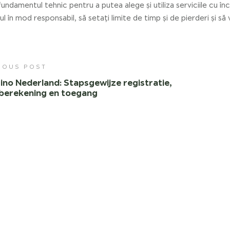
 fundamentul tehnic pentru a putea alege și utiliza serviciile cu 
ul în mod responsabil, să setați limite de timp și de pierderi și s
IOUS POST
ino Nederland: Stapsgewijze registratie,
berekening en toegang