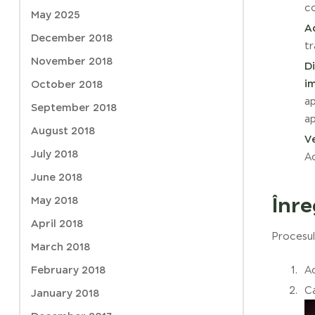
co
May 2025
A
December 2018
tr
November 2018
Di
i
October 2018
ap
September 2018
ap
August 2018
Ve
July 2018
Ac
June 2018
Înre
May 2018
April 2018
Procesul 
March 2018
February 2018
Ac
Ca
January 2018