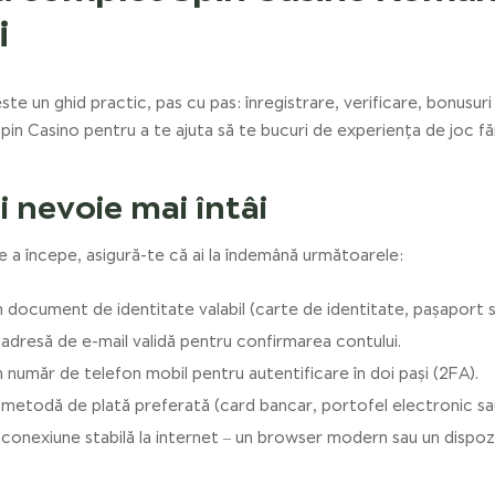
i
te un ghid practic, pas cu pas: înregistrare, verificare, bonusuri 
pin Casino pentru a te ajuta să te bucuri de experiența de joc făr
i nevoie mai întâi
de a începe, asigură-te că ai la îndemână următoarele:
 document de identitate valabil (carte de identitate, pașaport 
adresă de e-mail validă pentru confirmarea contului.
 număr de telefon mobil pentru autentificare în doi pași (2FA).
metodă de plată preferată (card bancar, portofel electronic s
conexiune stabilă la internet – un browser modern sau un dispoz