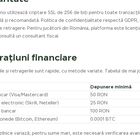
no utilizează criptare SSL de 256 de biți pentru toate tranzacțiil
ilă și recomandată. Politica de confidențialitate respectă GDPR,
e retragere. Pentru jucătorii din România, platforma este licenția
onsultă un consultant fiscal.
ațiuni financiare
le și retragerile sunt rapide, cu metode variate. Tabelul de mai j
Depunere minimă
car (Visa/Mastercard)
50 RON
electronic (Skrill, Neteller)
25 RON
 bancar
100 RON
onede (Bitcoin, Ethereum)
0.0001 BTC
zilnice variază; pentru sume mari, este necesară verificarea avans