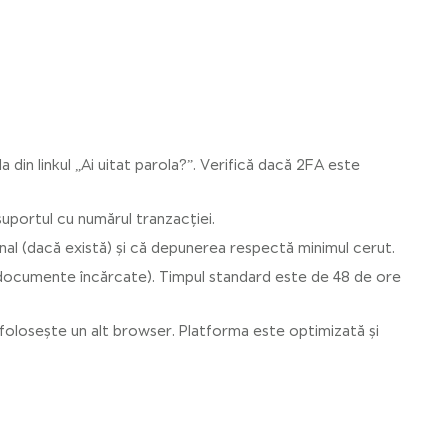
din linkul „Ai uitat parola?”. Verifică dacă 2FA este
portul cu numărul tranzacției.
al (dacă există) și că depunerea respectă minimul cerut.
 (documente încărcate). Timpul standard este de 48 de ore
folosește un alt browser. Platforma este optimizată și