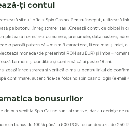
ază-ți contul
cesează site-ul oficial Spin Casino. Pentru început, utilizează lin
asă pe butonul „Înregistrare” sau „Creează cont”, de obicei în co
mpletează formularul cu numele, prenumele, data nașterii, adres
ege o parolă puternică – minim 8 caractere, litere mari și mici, cif
lectează moneda (de preferință RON sau EUR) și limba – româna 
fează termenii și condițiile și confirmă că ai peste 18 ani.
nalizează înregistrarea și verifică e-mailul pentru linkul de confir
pă confirmare, autentifică-te folosind spin casino login (e-mail +
ematica bonusurilor
e de bun venit la Spin Casino sunt atractive, dar au cerințe de ru
em un bonus de 100% până la 500 RON, cu un depozit de 250 RO