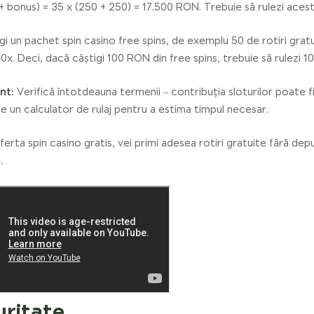
 bonus) = 35 x (250 + 250) = 17.500 RON. Trebuie să rulezi acest to
gi un pachet spin casino free spins, de exemplu 50 de rotiri gratu
40x. Deci, dacă câștigi 100 RON din free spins, trebuie să rulezi 
nt:
Verifică întotdeauna termenii – contribuția sloturilor poate
e un calculator de rulaj pentru a estima timpul necesar.
ferta spin casino gratis, vei primi adesea rotiri gratuite fără d
.
uritate