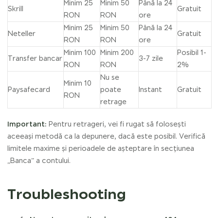
Minim 25
Minim 50
Până la 24
Skrill
Gratuit
RON
RON
ore
Minim 25
Minim 50
Până la 24
Neteller
Gratuit
RON
RON
ore
Minim 100
Minim 200
Posibil 1-
Transfer bancar
3-7 zile
RON
RON
2%
Nu se
Minim 10
Paysafecard
poate
Instant
Gratuit
RON
retrage
Important:
Pentru retrageri, vei fi rugat să folosești
aceeași metodă ca la depunere, dacă este posibil. Verifică
limitele maxime și perioadele de așteptare în secțiunea
„Banca” a contului.
Troubleshooting