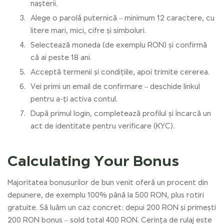
nașterii.
Alege o parolă puternică – minimum 12 caractere, cu
litere mari, mici, cifre și simboluri.
Selectează moneda (de exemplu RON) și confirmă
că ai peste 18 ani.
Acceptă termenii și condițiile, apoi trimite cererea.
Vei primi un email de confirmare – deschide linkul
pentru a-ți activa contul.
După primul login, completează profilul și încarcă un
act de identitate pentru verificare (KYC).
Calculating Your Bonus
Majoritatea bonusurilor de bun venit oferă un procent din
depunere, de exemplu 100% până la 500 RON, plus rotiri
gratuite. Să luăm un caz concret: depui 200 RON și primești
200 RON bonus – sold total 400 RON. Cerința de rulaj este