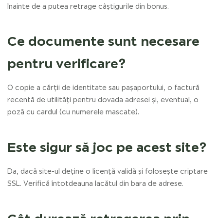
înainte de a putea retrage câștigurile din bonus.
Ce documente sunt necesare
pentru verificare?
O copie a cărții de identitate sau pașaportului, o factură
recentă de utilități pentru dovada adresei și, eventual, o
poză cu cardul (cu numerele mascate).
Este sigur să joc pe acest site?
Da, dacă site-ul deține o licență validă și folosește criptare
SSL. Verifică întotdeauna lacătul din bara de adrese.