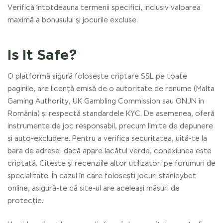
Verifică întotdeauna termenii specifici, inclusiv valoarea
maximă a bonusului și jocurile excluse.
Is It Safe?
O platformă sigură folosește criptare SSL pe toate
paginile, are licență emisă de o autoritate de renume (Malta
Gaming Authority, UK Gambling Commission sau ONJN în
România) și respectă standardele KYC. De asemenea, oferă
instrumente de joc responsabil, precum limite de depunere
și auto-excludere. Pentru a verifica securitatea, uită-te la
bara de adrese: dacă apare lacătul verde, conexiunea este
criptată. Citește și recenziile altor utilizatori pe forumuri de
specialitate. În cazul în care folosești jocuri stanleybet
online, asigură-te că site-ul are aceleași măsuri de
protecție.