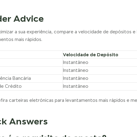
der Advice
imizar a sua experiência, compare a velocidade de depósitos e 
entos mais rápidos.
Velocidade de Depósito
Instantâneo
Instantâneo
ência Bancária
Instantâneo
de Crédito
Instantâneo
efira carteiras eletrónicas para levantamentos mais rápidos e 
ck Answers