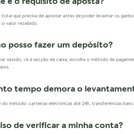
e é o requisito de aposta?
r total que precisa de apostar antes de poder levantar os ganh
 o valor recebido.
 posso fazer um depósito?
ciar sessão, vá à secção de caixa, escolha o método de pagamen
neos.
nto tempo demora o levantamen
do método: carteiras eletrónicas até 24h, transferências bancár
iso de verificar a minha conta?