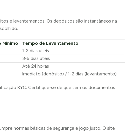
tos e levantamentos. Os depósitos são instantâneos na
colhido.
 Mínimo
Tempo de Levantamento
1-3 dias úteis
3-5 dias úteis
Até 24 horas
Imediato (depósito) / 1-2 dias (levantamento)
ficação KYC. Certifique-se de que tem os documentos
umpre normas básicas de segurança e jogo justo. O site