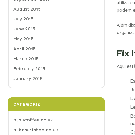
utiliza 
August 2015
podem es
July 2015
Além dis
June 2015
organiza
May 2015
April 2015
Fix 
March 2015
Aqui est
February 2015
January 2015
Es
Jo
De
CATEGORIE
L
Bó
bijoucoffee.co.uk
ne
bilbosurfshop.co.uk
Co