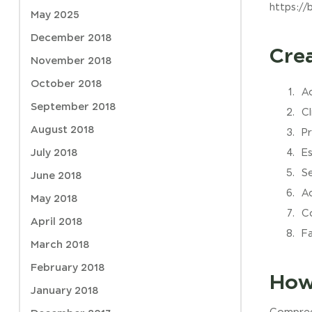
https://
May 2025
December 2018
Cre
November 2018
October 2018
Ac
September 2018
Cl
August 2018
Pr
Es
July 2018
Se
June 2018
Ac
May 2018
Co
April 2018
Fa
March 2018
February 2018
How
January 2018
Compreen