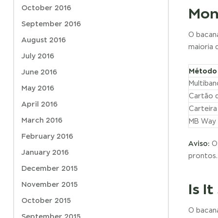
October 2016
Mon
September 2016
O bacana
August 2016
maioria
July 2016
Método
June 2016
Multiban
May 2016
Cartão 
April 2016
Carteira 
March 2016
MB Way
February 2016
Aviso:
O 
January 2016
prontos.
December 2015
November 2015
Is I
October 2015
O bacana
September 2015