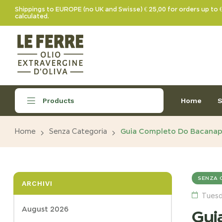
Shippings to EUROPE (no UK and Swisse) € 25,00 for orders up to 
calculated.
Home
S
Products
Home
Senza Categoria
Guia Completo Do Bacanap
SENZA 
ARCHIVI
Tuesd
August 2026
Gui