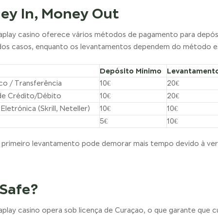
ey In, Money Out
play casino oferece vários métodos de pagamento para depósi
 dos casos, enquanto os levantamentos dependem do método es
Depósito Mínimo
Levantamento
co / Transferência
10€
20€
de Crédito/Débito
10€
20€
Eletrónica (Skrill, Neteller)
10€
10€
5€
10€
primeiro levantamento pode demorar mais tempo devido à veri
t Safe?
play casino opera sob licença de Curaçao, o que garante que c