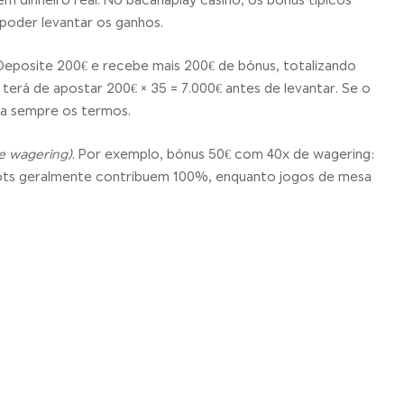
poder levantar os ganhos.
eposite 200€ e recebe mais 200€ de bónus, totalizando
 terá de apostar 200€ × 35 = 7.000€ antes de levantar. Se o
eia sempre os termos.
de wagering)
. Por exemplo, bónus 50€ com 40x de wagering:
slots geralmente contribuem 100%, enquanto jogos de mesa