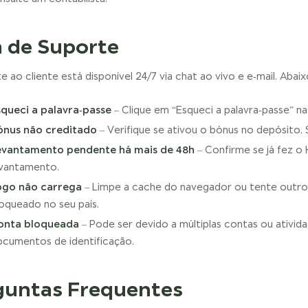
a de Suporte
e ao cliente está disponível 24/7 via chat ao vivo e e‑mail. Aba
squeci a palavra‑passe
– Clique em “Esqueci a palavra‑passe” na p
ónus não creditado
– Verifique se ativou o bónus no depósito. 
evantamento pendente há mais de 48h
– Confirme se já fez o
evantamento.
ogo não carrega
– Limpe a cache do navegador ou tente outro b
oqueado no seu país.
onta bloqueada
– Pode ser devido a múltiplas contas ou ativid
cumentos de identificação.
guntas Frequentes