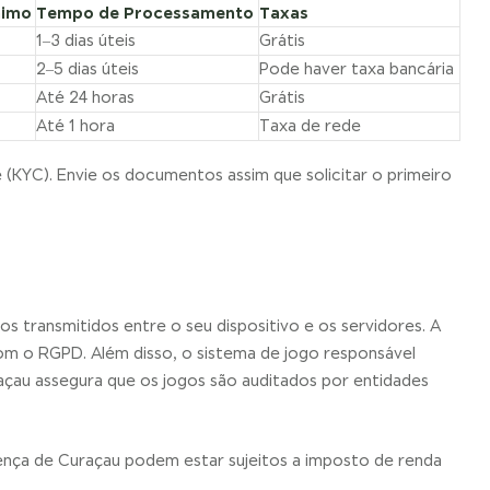
nimo
Tempo de Processamento
Taxas
1–3 dias úteis
Grátis
2–5 dias úteis
Pode haver taxa bancária
Até 24 horas
Grátis
Até 1 hora
Taxa de rede
 (KYC). Envie os documentos assim que solicitar o primeiro
os transmitidos entre o seu dispositivo e os servidores. A
com o RGPD. Além disso, o sistema de jogo responsável
açau assegura que os jogos são auditados por entidades
ença de Curaçau podem estar sujeitos a imposto de renda