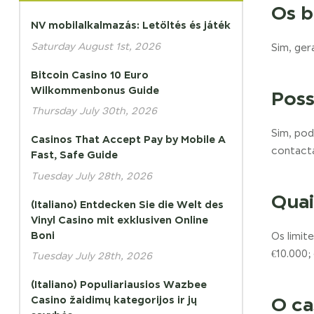
Os b
NV mobilalkalmazás: Letöltés és játék
Saturday August 1st, 2026
Sim, ger
Bitcoin Casino 10 Euro
Wilkommenbonus Guide
Poss
Thursday July 30th, 2026
Sim, pod
Casinos That Accept Pay by Mobile A
contacta
Fast, Safe Guide
Tuesday July 28th, 2026
Quai
(Italiano) Entdecken Sie die Welt des
Vinyl Casino mit exklusiven Online
Boni
Os limit
€10.000;
Tuesday July 28th, 2026
(Italiano) Populiariausios Wazbee
O ca
Casino žaidimų kategorijos ir jų