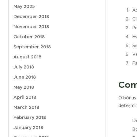
May 2025
Ac
December 2018
Cl
November 2018
Pr
Es
October 2018
Se
September 2018
Ve
August 2018
Fa
July 2018
June 2018
Com
May 2018
April 2018
O bónus 
determin
March 2018
February 2018
De
January 2018
Bó