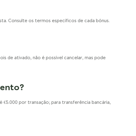
osta. Consulte os termos específicos de cada bónus.
is de ativado, não é possível cancelar, mas pode
mento?
é €5.000 por transação; para transferência bancária,