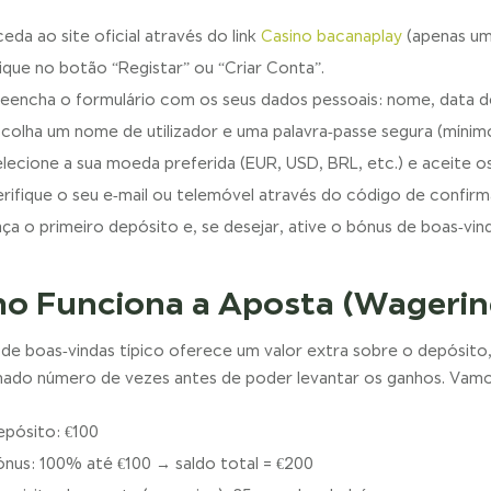
eda ao site oficial através do link
Casino bacanaplay
(apenas um
ique no botão “Registar” ou “Criar Conta”.
eencha o formulário com os seus dados pessoais: nome, data d
colha um nome de utilizador e uma palavra‑passe segura (mínim
lecione a sua moeda preferida (EUR, USD, BRL, etc.) e aceite 
rifique o seu e‑mail ou telemóvel através do código de confir
ça o primeiro depósito e, se desejar, ative o bónus de boas‑vind
o Funciona a Aposta (Wagerin
de boas‑vindas típico oferece um valor extra sobre o depósit
ado número de vezes antes de poder levantar os ganhos. Vamo
pósito: €100
nus: 100% até €100 → saldo total = €200