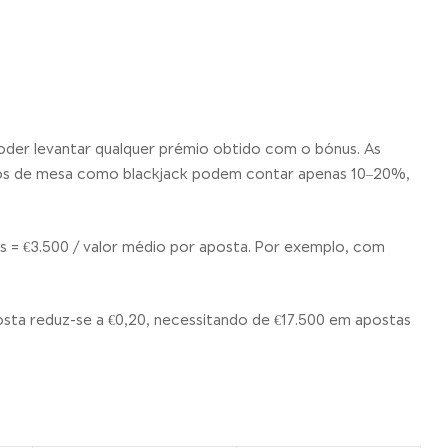
poder levantar qualquer prémio obtido com o bónus. As
gos de mesa como blackjack podem contar apenas 10–20%,
s = €3.500 / valor médio por aposta. Por exemplo, com
osta reduz-se a €0,20, necessitando de €17.500 em apostas