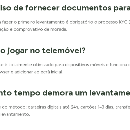
iso de fornecer documentos para
a fazer o primeiro levantamento é obrigatório o processo KY
cação e comprovativo de morada.
o jogar no telemóvel?
ite é totalmente otimizado para dispositivos móveis e funcion
ser e adicionar ao ecrã inicial.
nto tempo demora um levantam
do método: carteiras digitais até 24h, cartões 1–3 dias, transfe
 levantamento.