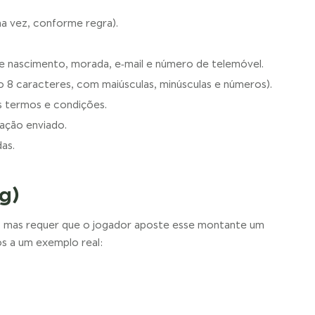
a vez, conforme regra).
e nascimento, morada, e‑mail e número de telemóvel.
o 8 caracteres, com maiúsculas, minúsculas e números).
os termos e condições.
mação enviado.
as.
g)
o, mas requer que o jogador aposte esse montante um
s a um exemplo real: