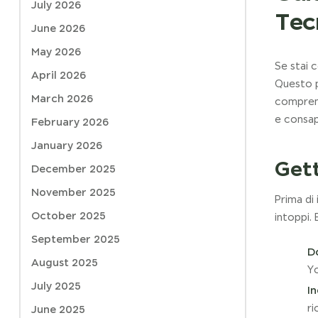
July 2026
Tec
June 2026
May 2026
Se stai 
April 2026
Questo p
March 2026
comprende
e consap
February 2026
January 2026
Get
December 2025
November 2025
Prima di
October 2025
intoppi. 
September 2025
D
August 2025
Y
July 2025
In
ri
June 2025