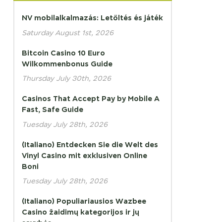
NV mobilalkalmazás: Letöltés és játék
Saturday August 1st, 2026
Bitcoin Casino 10 Euro
Wilkommenbonus Guide
Thursday July 30th, 2026
Casinos That Accept Pay by Mobile A
Fast, Safe Guide
Tuesday July 28th, 2026
(Italiano) Entdecken Sie die Welt des
Vinyl Casino mit exklusiven Online
Boni
Tuesday July 28th, 2026
(Italiano) Populiariausios Wazbee
Casino žaidimų kategorijos ir jų