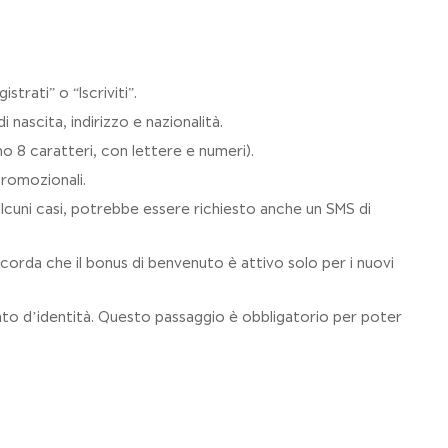
strati” o “Iscriviti”.
nascita, indirizzo e nazionalità.
no 8 caratteri, con lettere e numeri).
 promozionali.
n alcuni casi, potrebbe essere richiesto anche un SMS di
icorda che il bonus di benvenuto è attivo solo per i nuovi
o d’identità. Questo passaggio è obbligatorio per poter