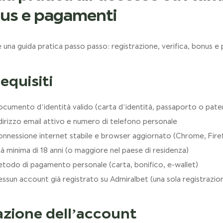
us e pagamenti
 una guida pratica passo passo: registrazione, verifica, bonus e
equisiti
cumento d’identità valido (carta d’identità, passaporto o paten
dirizzo email attivo e numero di telefono personale
nnessione internet stabile e browser aggiornato (Chrome, Firef
à minima di 18 anni (o maggiore nel paese di residenza)
todo di pagamento personale (carta, bonifico, e-wallet)
ssun account già registrato su Admiralbet (una sola registrazio
azione dell’account