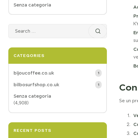
Senza categoria
A
Pr
KY
E
su
C
CATEGORIES
ve
B
bijoucoffee.co.uk
1
Cons
bilbosurfshop.co.uk
1
Senza categoria
Se un pr
(4,908)
Ve
Co
RECENT POSTS
C