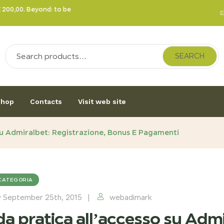
€ 200,00. Beyond: to be
SEARCH
hop
Contacts
Visit web site
Su Admiralbet: Registrazione, Bonus E Pagamenti
CATEGORIA
y September 25th, 2015
webadimark
a pratica all’accesso su Admi