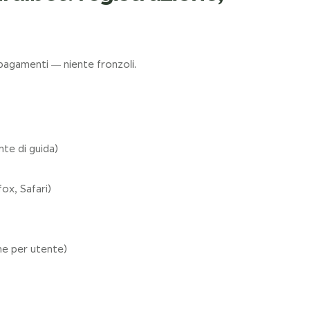
 pagamenti — niente fronzoli.
te di guida)
ox, Safari)
ne per utente)