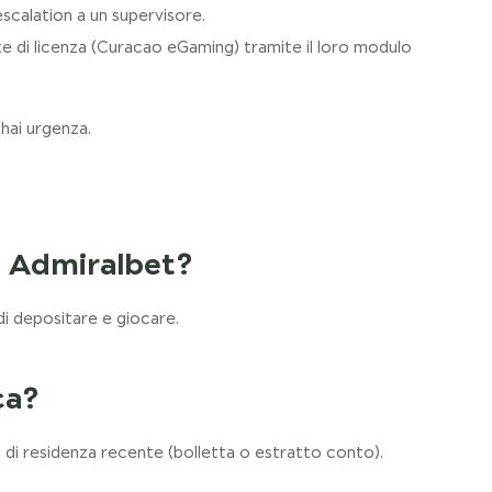
escalation a un supervisore.
te di licenza (Curacao eGaming) tramite il loro modulo
e hai urgenza.
su Admiralbet?
di depositare e giocare.
ca?
 di residenza recente (bolletta o estratto conto).