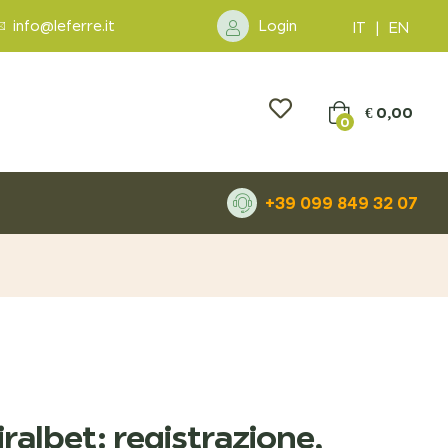
info@leferre.it
Login
IT
|
EN
€
0,00
0
+39 099 849 32 07
ralbet: registrazione,