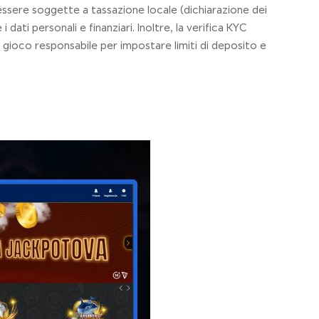
ssere soggette a tassazione locale (dichiarazione dei
 dati personali e finanziari. Inoltre, la verifica KYC
i gioco responsabile per impostare limiti di deposito e