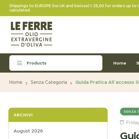
Shippings to EUROPE (no UK and Swisse) € 25,00 for orders up to 
calculated.
Home
S
Products
Home
Senza Categoria
Guida Pratica All’accesso 
SENZA 
ARCHIVI
Frida
August 2026
Guid