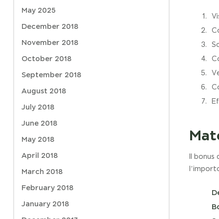
May 2025
Vi
December 2018
Co
November 2018
Sc
Co
October 2018
Ve
September 2018
Co
August 2018
Ef
July 2018
June 2018
Mat
May 2018
April 2018
Il bonus
l’import
March 2018
February 2018
D
January 2018
B