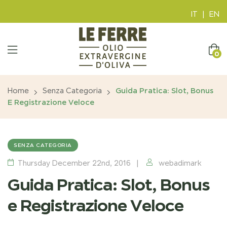
IT
|
EN
0
Home
Senza Categoria
Guida Pratica: Slot, Bonus
E Registrazione Veloce
SENZA CATEGORIA
Thursday December 22nd, 2016
webadimark
Guida Pratica: Slot, Bonus
e Registrazione Veloce