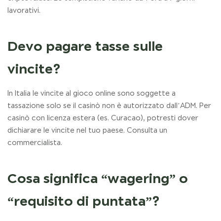
lavorativi.
Devo pagare tasse sulle
vincite?
In Italia le vincite al gioco online sono soggette a
tassazione solo se il casinò non è autorizzato dall’ADM. Per
casinò con licenza estera (es. Curacao), potresti dover
dichiarare le vincite nel tuo paese. Consulta un
commercialista.
Cosa significa “wagering” o
“requisito di puntata”?