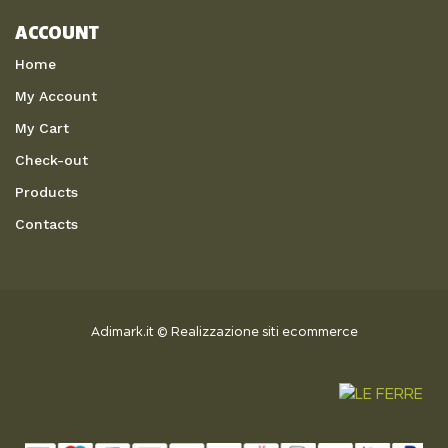
ACCOUNT
Home
My Account
My Cart
Check-out
Products
Contacts
Adimark.it
©
Realizzazione siti ecommerce