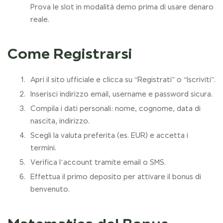
Prova le slot in modalità demo prima di usare denaro
reale.
Come Registrarsi
Apri il sito ufficiale e clicca su “Registrati” o “Iscriviti”.
Inserisci indirizzo email, username e password sicura.
Compila i dati personali: nome, cognome, data di
nascita, indirizzo.
Scegli la valuta preferita (es. EUR) e accetta i
termini.
Verifica l’account tramite email o SMS.
Effettua il primo deposito per attivare il bonus di
benvenuto.