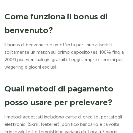
Come funziona il bonus di
benvenuto?
Il bonus di benvenuto è un’offerta per i nuovi iscritti:
solitamente un match sul primo deposito (es. 100% fino a
200€) più eventuali giri gratuiti. Leggi sempre i termini per
wagering e giochi esclusi.
Quali metodi di pagamento
posso usare per prelevare?
I metodi accettati includono carte di credito, portafogli
elettronici (Skrill, Neteller), bonifico bancario e talvolta
criptovalute. Le tempistiche variano da 1 ora a 7 giorni