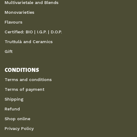
Multivarietale and Blends
Monovarieties
Flavours
Certified: BIO | I.G.P. | D.O.P.
Truttulà and Ceramics
Gift
CONDITIONS
Terms and conditions
Terms of payment
Shipping
Refund
Shop online
Privacy Policy