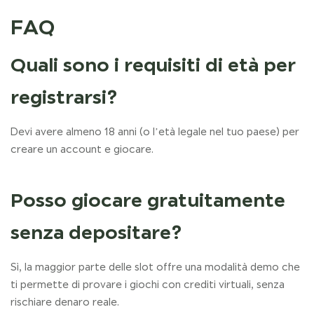
FAQ
Quali sono i requisiti di età per
registrarsi?
Devi avere almeno 18 anni (o l’età legale nel tuo paese) per
creare un account e giocare.
Posso giocare gratuitamente
senza depositare?
Sì, la maggior parte delle slot offre una modalità demo che
ti permette di provare i giochi con crediti virtuali, senza
rischiare denaro reale.