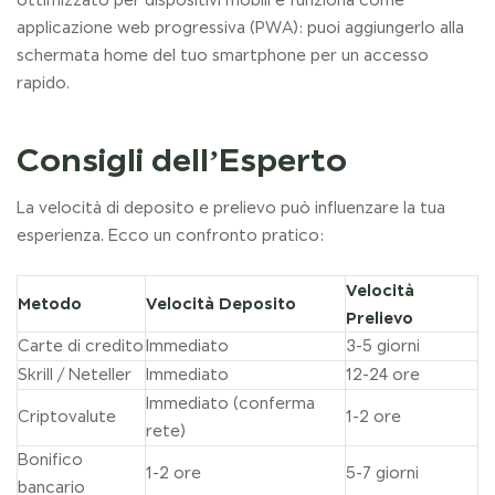
ottimizzato per dispositivi mobili e funziona come
applicazione web progressiva (PWA): puoi aggiungerlo alla
schermata home del tuo smartphone per un accesso
rapido.
Consigli dell’Esperto
La velocità di deposito e prelievo può influenzare la tua
esperienza. Ecco un confronto pratico:
Velocità
Metodo
Velocità Deposito
Prelievo
Carte di credito
Immediato
3-5 giorni
Skrill / Neteller
Immediato
12-24 ore
Immediato (conferma
Criptovalute
1-2 ore
rete)
Bonifico
1-2 ore
5-7 giorni
bancario