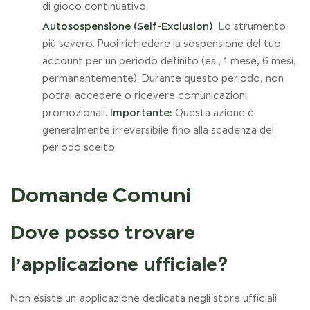
di gioco continuativo.
Autosospensione (Self-Exclusion)
: Lo strumento
più severo. Puoi richiedere la sospensione del tuo
account per un periodo definito (es., 1 mese, 6 mesi,
permanentemente). Durante questo periodo, non
potrai accedere o ricevere comunicazioni
promozionali.
Importante:
Questa azione è
generalmente irreversibile fino alla scadenza del
periodo scelto.
Domande Comuni
Dove posso trovare
l’applicazione ufficiale?
Non esiste un’applicazione dedicata negli store ufficiali