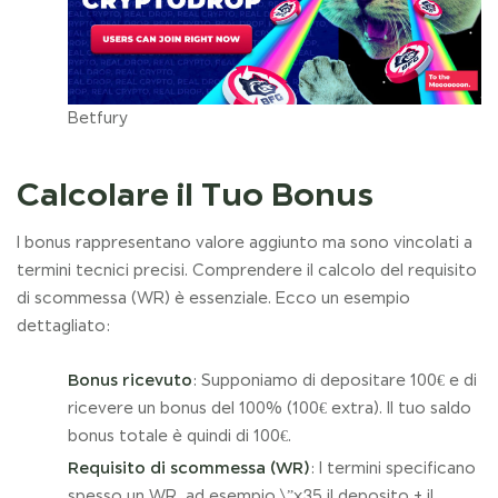
Betfury
Calcolare il Tuo Bonus
I bonus rappresentano valore aggiunto ma sono vincolati a
termini tecnici precisi. Comprendere il calcolo del requisito
di scommessa (WR) è essenziale. Ecco un esempio
dettagliato:
Bonus ricevuto
: Supponiamo di depositare 100€ e di
ricevere un bonus del 100% (100€ extra). Il tuo saldo
bonus totale è quindi di 100€.
Requisito di scommessa (WR)
: I termini specificano
spesso un WR, ad esempio \”x35 il deposito + il