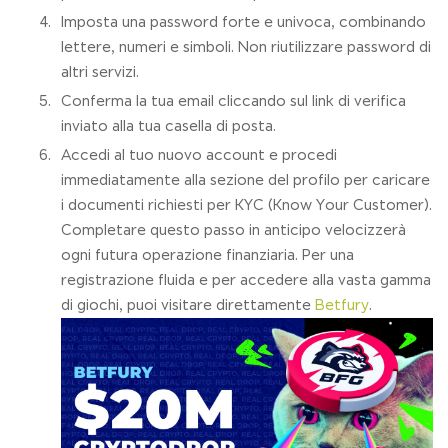
Imposta una password forte e univoca, combinando
lettere, numeri e simboli. Non riutilizzare password di
altri servizi.
Conferma la tua email cliccando sul link di verifica
inviato alla tua casella di posta.
Accedi al tuo nuovo account e procedi
immediatamente alla sezione del profilo per caricare
i documenti richiesti per KYC (Know Your Customer).
Completare questo passo in anticipo velocizzerà
ogni futura operazione finanziaria. Per una
registrazione fluida e per accedere alla vasta gamma
di giochi, puoi visitare direttamente
Betfury
.