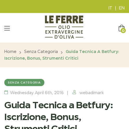
IT
|
EN
0
Home
Senza Categoria
Guida Tecnica A Betfury:
Iscrizione, Bonus, Strumenti Critici
SENZA CATEGORIA
Wednesday April 6th, 2016
webadimark
Guida Tecnica a Betfury:
Iscrizione, Bonus,
Strumenti Critici