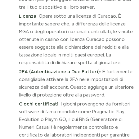
tra il tuo dispositivo e i loro server.
Licenza
: Opera sotto una licenza di Curacao. È
importante sapere che, a differenza delle licenze
MGA o degli operatori nazionali controllati, le vincite
ottenute in casino con licenza Curacao possono
essere soggette alla dichiarazione dei redditi e alla
tassazione locale in molti paesi europei. La
responsabilità di dichiarare spetta al giocatore.
2FA (Autenticazione a Due Fattori)
: È fortemente
consigliabile attivare la 2FA nelle impostazioni di
sicurezza dell’account. Questo aggiunge un ulteriore
livello di protezione oltre alla password.
Giochi certificati
: I giochi provengono da fornitori
software di fama mondiale come Pragmatic Play,
Evolution o Play’n GO, il cui RNG (Generatore di
Numeri Casuali) è regolarmente controllato e
certificato da laboratori indipendenti per garantire