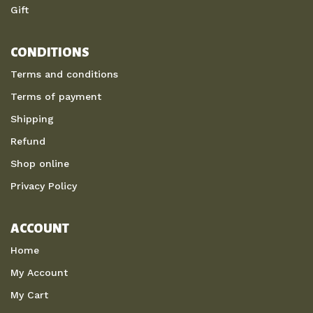
Gift
CONDITIONS
Terms and conditions
Terms of payment
Shipping
Refund
Shop online
Privacy Policy
ACCOUNT
Home
My Account
My Cart