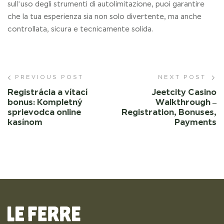
sull’uso degli strumenti di autolimitazione, puoi garantire
che la tua esperienza sia non solo divertente, ma anche
controllata, sicura e tecnicamente solida.
PREVIOUS POST
NEXT POST
Registrácia a vítací
Jeetcity Casino
bonus: Kompletný
Walkthrough –
sprievodca online
Registration, Bonuses,
kasínom
Payments