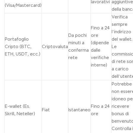
lavorativi
aggiuntive
(Visa/Mastercard)
della banc
Verifica
sempre
Fino a 24
l’indirizzo
Da pochi
ore
Portafoglio
del wallet.
minuti a
(dipende
Cripto (BTC,
Criptovaluta
Le
conferma
dalle
ETH, USDT, ecc.)
commissio
rete
verifiche
di rete so
interne)
a carico
dell’utent
Potrebbe
non esser
idoneo pe
E-wallet (Es.
Fino a 24
ricevere
Fiat
Istantaneo
Skrill, Neteller)
ore
bonus di
benvenuto
Controlla 