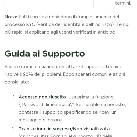
termini.
Nota:
Tutti i prelievi richiedono il completamento del
processo KYC (verifica dell’identità e dell’indirizzo). Tempi
più rapidi si applicano agli utenti verificati in anticipo.
Guida al Supporto
Sapere come e quando contattare il supporto tecnico
risolve il 90% dei problemi. Ecco scenari comuni e azioni
consigliate:
Accesso non riuscito
: Usa prima la funzione
\”Password dimenticata\”. Se il problema persiste,
contatta il supporto specificando se ricevi un
messaggio di errore.
Transazione in sospeso/Non visualizzata
(criptovaluta): Fornisci al supporto l’ID della