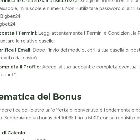
finisci le Credenziali di Sicurezza:
Scegli un nome utente e un
iuscole, minuscole e numeri). Non riutilizzare password di altri se
igbet24
cetta i Termini:
Leggi attentamente i Termini e Condizioni, la P
untare le relative caselle.
rifica l’Email:
Dopo l’invio del modulo, aprì la tua casella di po
cevuto dal casinò.
mpleta il Profilo:
Accedi al tuo account e completa eventuali ca
ccount”.
ematica dei Bonus
ere i calcoli dietro un’offerta di benvenuto è fondamentale pe
. Supponiamo un bonus del 100% fino a 500€ con un requisito d
 di Calcolo: