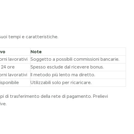
uoi tempi e caratteristiche.
evo
Note
orni lavorativi
Soggetto a possibili commissioni bancarie.
 24 ore
Spesso esclude dal ricevere bonus.
orni lavorativi
Il metodo più lento ma diretto.
sponibile
Utilizzabili solo per ricaricare.
mpi di trasferimento della rete di pagamento. Prelievi
ive.