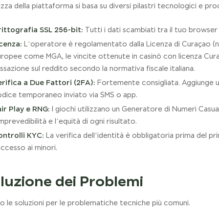
zza della piattaforma si basa su diversi pilastri tecnologici e pro
ittografia SSL 256-bit:
Tutti i dati scambiati tra il tuo browser e
cenza:
L’operatore è regolamentato dalla Licenza di Curaçao (n.
ropee come MGA, le vincite ottenute in casinò con licenza Cura
ssazione sul reddito secondo la normativa fiscale italiana.
rifica a Due Fattori (2FA):
Fortemente consigliata. Aggiunge un
dice temporaneo inviato via SMS o app.
ir Play e RNG:
I giochi utilizzano un Generatore di Numeri Casua
imprevedibilità e l’equità di ogni risultato.
ntrolli KYC:
La verifica dell’identità è obbligatoria prima del prim
accesso ai minori.
luzione dei Problemi
to le soluzioni per le problematiche tecniche più comuni.