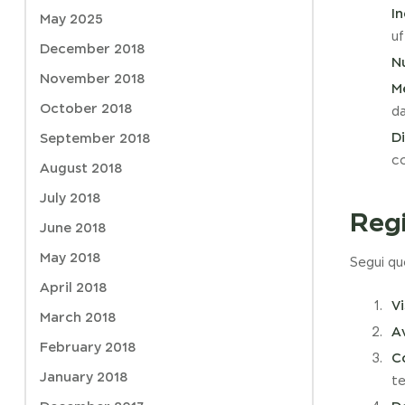
In
May 2025
uf
December 2018
N
November 2018
M
October 2018
da
D
September 2018
co
August 2018
July 2018
Reg
June 2018
May 2018
Segui qu
April 2018
Vi
March 2018
Av
February 2018
C
January 2018
te