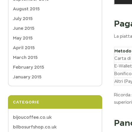
August 2015
July 2015
Pag
June 2015
La piatt
May 2015
April 2015
Metodo
March 2015
Carta di
E-Wallet 
February 2015
Bonifico
January 2015
Altri (P
Ricorda:
CATEGORIE
superior
bijoucoffee.co.uk
Pano
bilbosurfshop.co.uk