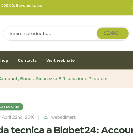
€ 200,00. Beyond: to be
SEARCH
hop
Contacts
Visit web site
Account, Bonus, Sicurezza E Risoluzione Problemi
CATEGORIA
y April 22nd, 2016
webadimark
da tecnica a Bigbet24: Accoun