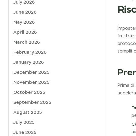
July 2026
Ris
June 2026
May 2026
Impostar
April 2026
frustraz
March 2026
protocol
semplifi
February 2026
January 2026
Prer
December 2025
November 2025
Prima di 
October 2025
accelera
September 2025
D
August 2025
pe
July 2025
Co
au
June 2025