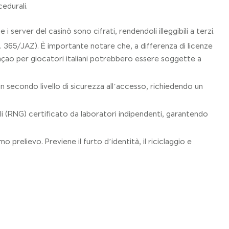
cedurali.
 i server del casinò sono cifrati, rendendoli illeggibili a terzi.
 365/JAZ). È importante notare che, a differenza di licenze
çao per giocatori italiani potrebbero essere soggette a
 secondo livello di sicurezza all’accesso, richiedendo un
li (RNG) certificato da laboratori indipendenti, garantendo
o prelievo. Previene il furto d’identità, il riciclaggio e