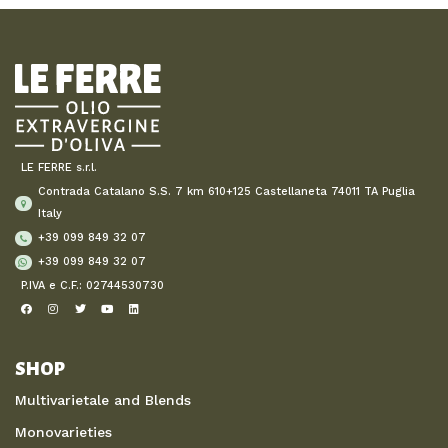
LE FERRE s.r.l.
Contrada Catalano S.S. 7 km 610+125 Castellaneta 74011 TA Puglia
Italy
+39 099 849 32 07
+39 099 849 32 07
P.IVA e C.F.: 02744530730
SHOP
Multivarietale and Blends
Monovarieties