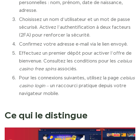
personnelles : nom, prénom, date de naissance,
adresse.
Choisissez un nom d’utilisateur et un mot de passe
sécurisé. Activez l’authentification à deux facteurs
(2FA) pour renforcer la sécurité.
Confirmez votre adresse e-mail via le lien envoyé.
Effectuez un premier dépôt pour activer l’offre de
bienvenue. Consultez les conditions pour les
celsius
casino free spins
associés.
Pour les connexions suivantes, utilisez la page
celsius
casino login
– un raccourci pratique depuis votre
navigateur mobile.
Ce qui le distingue