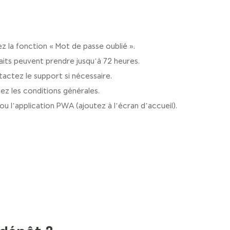
isez la fonction « Mot de passe oublié ».
its peuvent prendre jusqu’à 72 heures.
tactez le support si nécessaire.
iez les conditions générales.
 ou l’application PWA (ajoutez à l’écran d’accueil).