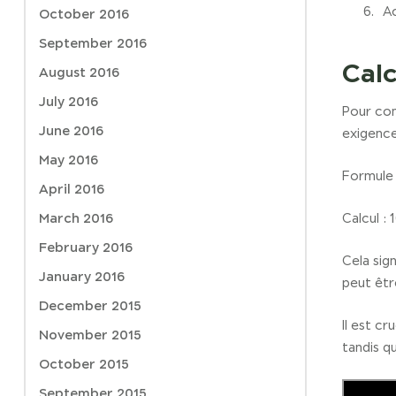
Ac
October 2016
September 2016
Calc
August 2016
July 2016
Pour com
June 2016
exigence
May 2016
Formule 
April 2016
Calcul : 
March 2016
February 2016
Cela sign
January 2016
peut êtr
December 2015
Il est c
November 2015
tandis q
October 2015
September 2015