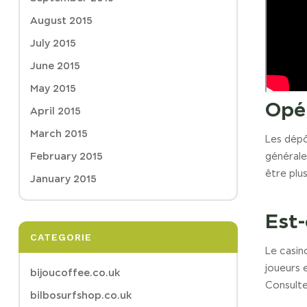
August 2015
July 2015
June 2015
May 2015
Opér
April 2015
March 2015
Les dépô
February 2015
générale
être plu
January 2015
Est-
CATEGORIE
Le casin
joueurs 
bijoucoffee.co.uk
Consulte
bilbosurfshop.co.uk