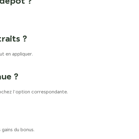
 dépôt ?
traits ?
ut en appliquer.
nue ?
ochez l’option correspondante.
 gains du bonus.