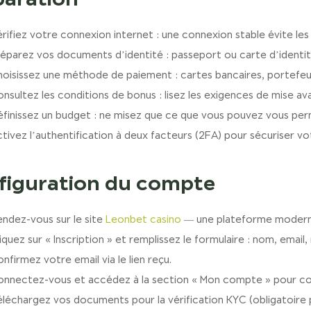
rifiez votre connexion internet : une connexion stable évite les 
éparez vos documents d’identité : passeport ou carte d’identité
oisissez une méthode de paiement : cartes bancaires, portefeu
nsultez les conditions de bonus : lisez les exigences de mise av
finissez un budget : ne misez que ce que vous pouvez vous per
tivez l’authentification à deux facteurs (2FA) pour sécuriser v
figuration du compte
ndez-vous sur le site
Leonbet casino
— une plateforme moderne 
iquez sur « Inscription » et remplissez le formulaire : nom, email
nfirmez votre email via le lien reçu.
nnectez-vous et accédez à la section « Mon compte » pour com
léchargez vos documents pour la vérification KYC (obligatoire po