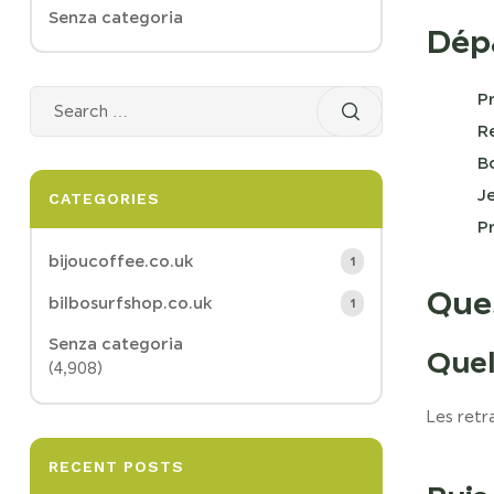
Senza categoria
Dép
P
Re
B
J
CATEGORIES
P
bijoucoffee.co.uk
1
Que
bilbosurfshop.co.uk
1
Senza categoria
Quel
(4,908)
Les retr
RECENT POSTS