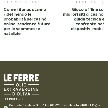
PREVIOUS POST
NEXT POST
Come i Bonus stanno
Gioco offline sui
ridefinendo le
migliori siti di casinò:
probabilità nei casinò
guida tecnica e
online: tendenze future
confronto per
per le scommesse
dispositivi mobili
natalizie
LE FERRE s.r.l.
Contrada Catalano S.S. 7 km 610+125 Castellaneta 74011 TA Puglia