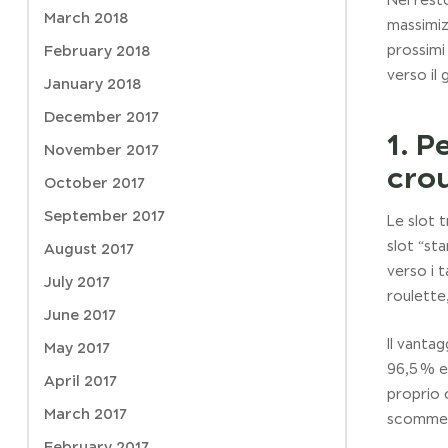
Nel rest
March 2018
massimiz
prossimi
February 2018
verso il
January 2018
December 2017
1. P
November 2017
crou
October 2017
September 2017
Le slot 
slot “st
August 2017
verso i t
July 2017
roulette
June 2017
Il vanta
May 2017
96,5 % e 
April 2017
proprio 
March 2017
scommes
February 2017