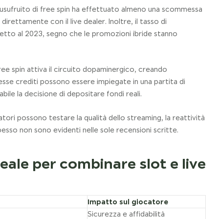
ha usufruito di free spin ha effettuato almeno una scommessa
direttamente con il live dealer. Inoltre, il tasso di
petto al 2023, segno che le promozioni ibride stanno
free spin attiva il circuito dopaminergico, creando
esse crediti possono essere impiegate in una partita di
ile la decisione di depositare fondi reali.
tori possono testare la qualità dello streaming, la reattività
spesso non sono evidenti nelle sole recensioni scritte.
deale per combinare slot e live
Impatto sul giocatore
Sicurezza e affidabilità