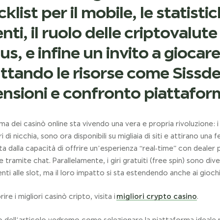
klist per il mobile, le statist
nti, il ruolo delle criptovalut
us, e infine un invito a gioca
ttando le risorse come Sissde
ensioni e confronto piattafor
ma dei casinò online sta vivendo una vera e propria rivoluzione: i
 di nicchia, sono ora disponibili su migliaia di siti e attirano un
a dalla capacità di offrire un’esperienza “real‑time” con dealer pro
e tramite chat. Parallelamente, i giri gratuiti (free spin) sono di
nti alle slot, ma il loro impatto si sta estendendo anche ai giochi 
ire i migliori casinò cripto, visita i
migliori crypto casino
.