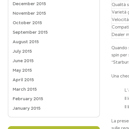
December 2015
Qualità 
Varietà g
November 2015
Velocit
October 2015
Compatib
September 2015
Dealer m
August 2015
Quando s
July 2015
spin per 
June 2015
“Starburs
May 2015
Una check
April 2015
March 2015
L’
Il
February 2015
Il
January 2015
La presen
sulle reg