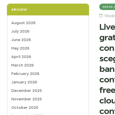
SENZA 
ARCHIVI
Wedne
August 2026
Live
July 2026
grat
June 2026
con
May 2026
sceg
April 2026
March 2026
bank
February 2026
con
January 2026
free
December 2025
clou
November 2025
October 2025
conf