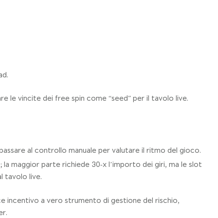
ad.
e le vincite dei free spin come “seed” per il tavolo live.
 passare al controllo manuale per valutare il ritmo del gioco.
 la maggior parte richiede 30‑x l’importo dei giri, ma le slot
 tavolo live.
ce incentivo a vero strumento di gestione del rischio,
er.