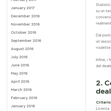
Statisti
January 2017
su un tav
December 2016
conversi
realment
November 2016
October 2016
Dal punt
September 2016
un’assoc
roulette
August 2016
July 2016
Infine, 
June 2016
del deale
May 2016
2. C
April 2016
deal
March 2016
February 2016
Criterio
January 2016
Licenza