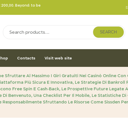
€ 200,00. Beyond: to be
SEARCH
hop
Contacts
Visit web site
e Sfruttare Al Massimo I Giri Gratuiti Nei Casinò Online Con
ttaforma Più Sicura E Innovativa, Le Strategie Di Bankroll P
scono Free Spin E Cash‑back, Le Prospettive Future Legate A
i Benvenuto, Una Checklist Per Il Mobile, Le Statistiche Di 
are Responsabilmente Sfruttando Le Risorse Come Sissden Pe