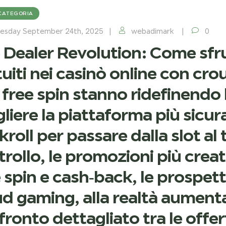
CATEGORIA
sday September 24th, 2025
webadimark
0
 Dealer Revolution: Come sfru
uiti nei casinò online con crou
 free spin stanno ridefinendo 
liere la piattaforma più sicura
roll per passare dalla slot al 
trollo, le promozioni più crea
 spin e cash‑back, le prospetti
d gaming, alla realtà aumenta
ronto dettagliato tra le offe