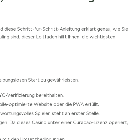
 diese Schritt-für-Schritt-Anleitung erklärt genau, wie Sie
ing sind, dieser Leitfaden hilft Ihnen, die wichtigsten
reibungslosen Start zu gewährleisten.
YC-Verifizierung bereithalten.
bile-optimierte Website oder die PWA erfüllt.
wortungsvolles Spielen steht an erster Stelle.
gen: Da dieses Casino unter einer Curacao-Lizenz operiert,
re mit den Umsatzbedingungen.