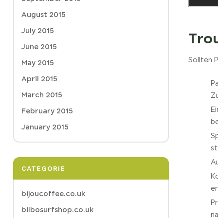
August 2015
July 2015
Tro
June 2015
Sollten 
May 2015
April 2015
Pa
March 2015
Zu
Ei
February 2015
b
January 2015
Sp
st
Au
CATEGORIE
Ko
er
bijoucoffee.co.uk
Pr
bilbosurfshop.co.uk
na