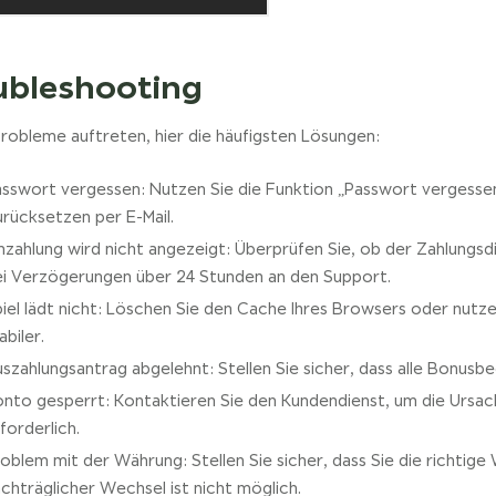
ubleshooting
Probleme auftreten, hier die häufigsten Lösungen:
sswort vergessen: Nutzen Sie die Funktion „Passwort vergessen“
rücksetzen per E-Mail.
nzahlung wird nicht angezeigt: Überprüfen Sie, ob der Zahlungsdi
ei Verzögerungen über 24 Stunden an den Support.
iel lädt nicht: Löschen Sie den Cache Ihres Browsers oder nutz
abiler.
szahlungsantrag abgelehnt: Stellen Sie sicher, dass alle Bonusbedi
nto gesperrt: Kontaktieren Sie den Kundendienst, um die Ursac
forderlich.
oblem mit der Währung: Stellen Sie sicher, dass Sie die richtige
chträglicher Wechsel ist nicht möglich.