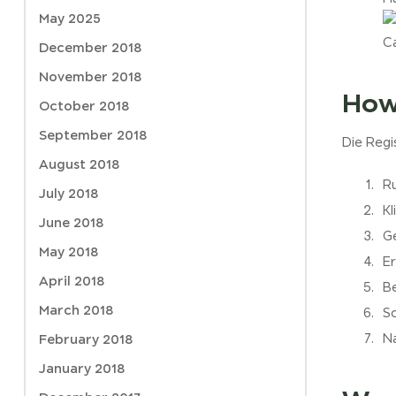
May 2025
Ca
December 2018
November 2018
How
October 2018
September 2018
Die Regi
August 2018
Ru
July 2018
Kl
June 2018
Ge
May 2018
Er
April 2018
Be
March 2018
Sc
Na
February 2018
January 2018