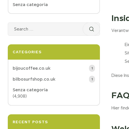
Senza categoria
Insi
Verantwo
Ei
CATEGORIES
Si
Se
bijoucoffee.co.uk
1
Diese In
bilbosurfshop.co.uk
1
Senza categoria
FA
(4,908)
Hier fin
RECENT POSTS
Welc