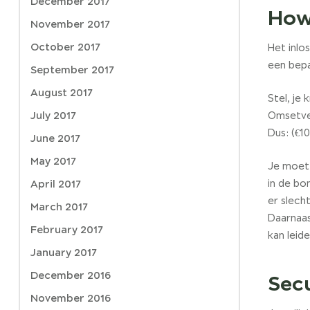
December 2017
How
November 2017
October 2017
Het inlo
een bepa
September 2017
August 2017
Stel, je
July 2017
Omsetver
Dus: (€10
June 2017
May 2017
Je moet 
in de bo
April 2017
er slech
March 2017
Daarnaas
February 2017
kan leid
January 2017
December 2016
Sec
November 2016