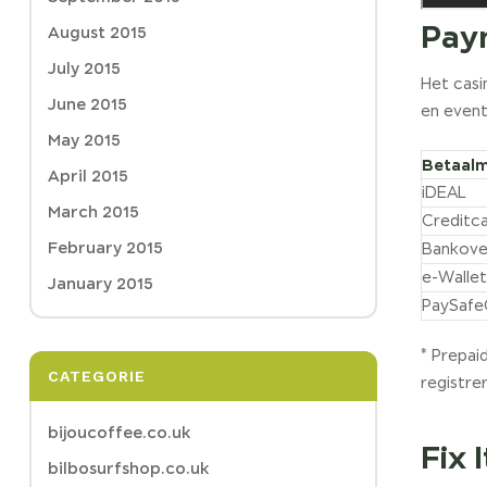
Pay
August 2015
July 2015
Het casi
June 2015
en event
May 2015
Betaal
April 2015
iDEAL
March 2015
Creditca
February 2015
Bankover
e-Wallets
January 2015
PaySafe
* Prepai
CATEGORIE
registre
bijoucoffee.co.uk
Fix 
bilbosurfshop.co.uk