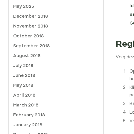
I
May 2025
B
December 2018
G
November 2018
October 2018
Regi
September 2018
August 2018
Volg de
July 2018
Op
June 2018
he
May 2018
Kl
pe
April 2018
Be
March 2018
Lo
February 2018
Vo
January 2018