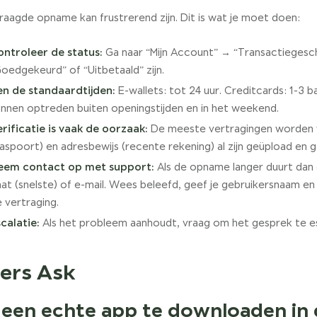
raagde opname kan frustrerend zijn. Dit is wat je moet doen:
ontroleer de status:
Ga naar “Mijn Account” → “Transactiegeschi
oedgekeurd” of “Uitbetaald” zijn.
en de standaardtijden:
E-wallets: tot 24 uur. Creditcards: 1-3 
nnen optreden buiten openingstijden en in het weekend.
rificatie is vaak de oorzaak:
De meeste vertragingen worden v
aspoort) en adresbewijs (recente rekening) al zijn geüpload e
eem contact op met support:
Als de opname langer duurt dan 
at (snelste) of e-mail. Wees beleefd, geef je gebruikersnaam 
 vertraging.
calatie:
Als het probleem aanhoudt, vraag om het gesprek te es
yers Ask
r een echte app te downloaden in