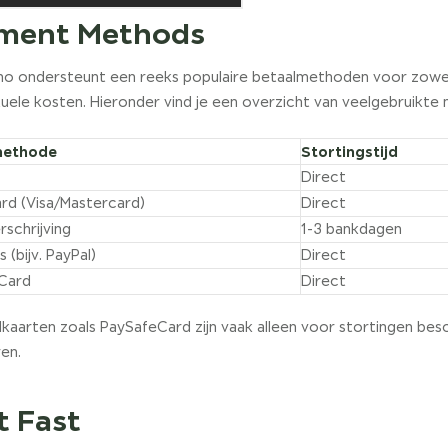
ment Methods
no ondersteunt een reeks populaire betaalmethoden voor zowel s
uele kosten. Hieronder vind je een overzicht van veelgebruikte
methode
Stortingstijd
Direct
rd (Visa/Mastercard)
Direct
schrijving
1-3 bankdagen
 (bijv. PayPal)
Direct
Card
Direct
dkaarten zoals PaySafeCard zijn vaak alleen voor stortingen b
ren.
It Fast