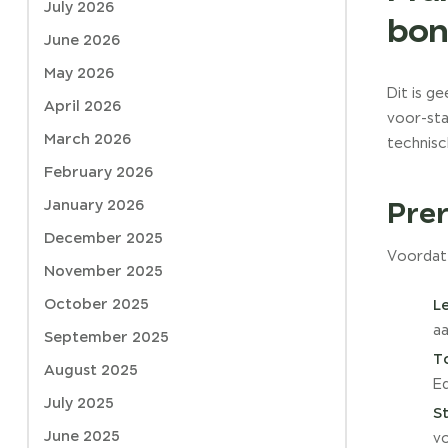
July 2026
bon
June 2026
May 2026
Dit is g
April 2026
voor-sta
March 2026
technisc
February 2026
Prer
January 2026
December 2025
Voordat 
November 2025
October 2025
Le
aa
September 2025
T
August 2025
Ed
July 2025
St
June 2025
v