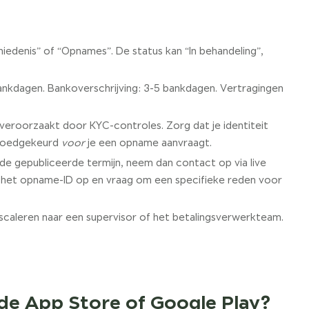
edenis” of “Opnames”. De status kan “In behandeling”,
bankdagen. Bankoverschrijving: 3-5 bankdagen. Vertragingen
eroorzaakt door KYC-controles. Zorg dat je identiteit
n goedgekeurd
voor
je een opname aanvraagt.
de gepubliceerde termijn, neem dan contact op via live
en het opname-ID op en vraag om een specifieke reden voor
caleren naar een supervisor of het betalingsverwerkteam.
 de App Store of Google Play?