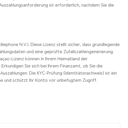
Auszahlungsanforderung ist erforderlich, nachdem Sie die
lephone N.V.). Diese Lizenz stellt sicher, dass grundlegende
ahlungsdaten und eine geprüfte Zufallszahlengenerierung.
uraçao-Lizenz können in Ihrem Heimatland der
Erkundigen Sie sich bei Ihrem Finanzamt, ob Sie die
Auszahlungen. Die KYC-Prüfung (Identitätsnachweis) ist ein
he und schützt Ihr Konto vor unbefugtem Zugriff.