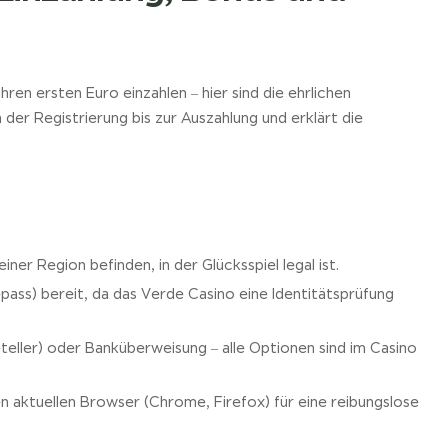
 ihren ersten Euro einzahlen – hier sind die ehrlichen
 der Registrierung bis zur Auszahlung und erklärt die
einer Region befinden, in der Glücksspiel legal ist.
epass) bereit, da das Verde Casino eine Identitätsprüfung
eteller) oder Banküberweisung – alle Optionen sind im Casino
 aktuellen Browser (Chrome, Firefox) für eine reibungslose