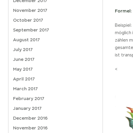
December 2017
November 2017
Formel:
October 2017
Beispiel
September 2017
möglich 
August 2017
zählen m
gesamte 
July 2017
ist tran
June 2017
<
May 2017
April 2017
March 2017
February 2017
January 2017
December 2016
November 2016