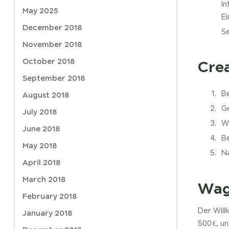
In
May 2025
Ei
December 2018
Se
November 2018
October 2018
Cre
September 2018
Be
August 2018
Ge
July 2018
Wä
June 2018
Be
May 2018
Na
April 2018
March 2018
Wag
February 2018
Der Will
January 2018
500 €, u