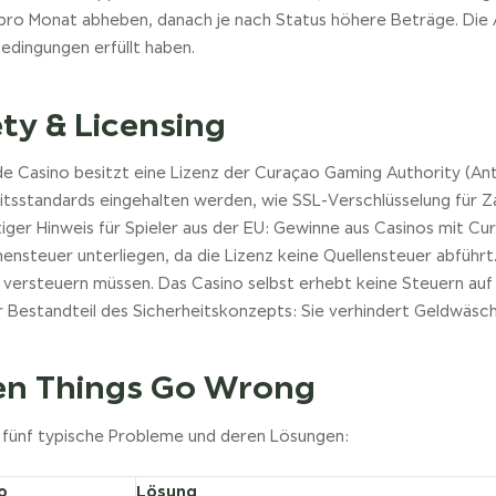
 pro Monat abheben, danach je nach Status höhere Beträge. Die 
dingungen erfüllt haben.
ty & Licensing
e Casino besitzt eine Lizenz der Curaçao Gaming Authority (Antil
itsstandards eingehalten werden, wie SSL-Verschlüsselung für Z
tiger Hinweis für Spieler aus der EU: Gewinne aus Casinos mit C
nsteuer unterliegen, da die Lizenz keine Quellensteuer abführt. 
versteuern müssen. Das Casino selbst erhebt keine Steuern auf 
r Bestandteil des Sicherheitskonzepts: Sie verhindert Geldwäsc
n Things Go Wrong
d fünf typische Probleme und deren Lösungen:
o
Lösung