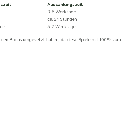
szeit
Auszahlungszeit
3–5 Werktage
ca. 24 Stunden
age
5–7 Werktage
ie den Bonus umgesetzt haben, da diese Spiele mit 100 % zum