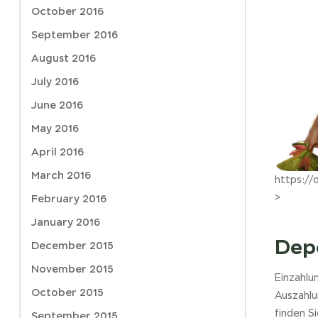
October 2016
September 2016
August 2016
July 2016
June 2016
May 2016
April 2016
March 2016
https://
>
February 2016
January 2016
Dep
December 2015
November 2015
Einzahlu
October 2015
Auszahlu
finden S
September 2015