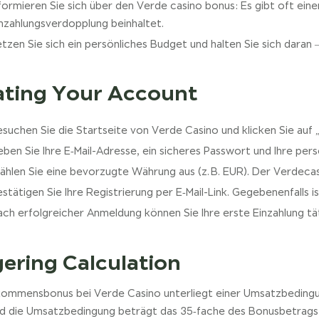
formieren Sie sich über den Verde casino bonus: Es gibt oft ein
nzahlungsverdopplung beinhaltet.
tzen Sie sich ein persönliches Budget und halten Sie sich daran 
ating Your Account
suchen Sie die Startseite von Verde Casino und klicken Sie auf „
ben Sie Ihre E‑Mail-Adresse, ein sicheres Passwort und Ihre pe
hlen Sie eine bevorzugte Währung aus (z. B. EUR). Der Verdeca
stätigen Sie Ihre Registrierung per E‑Mail-Link. Gegebenenfalls i
ch erfolgreicher Anmeldung können Sie Ihre erste Einzahlung t
ering Calculation
kommensbonus bei Verde Casino unterliegt einer Umsatzbedingu
nd die Umsatzbedingung beträgt das 35‑fache des Bonusbetrags