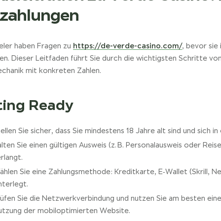
zahlungen
ieler haben Fragen zu
https://de-verde-casino.com/
, bevor sie
n. Dieser Leitfaden führt Sie durch die wichtigsten Schritte von
hanik mit konkreten Zahlen.
ting Ready
ellen Sie sicher, dass Sie mindestens 18 Jahre alt sind und sich in 
lten Sie einen gültigen Ausweis (z. B. Personalausweis oder Reis
rlangt.
hlen Sie eine Zahlungsmethode: Kreditkarte, E‑Wallet (Skrill, N
nterlegt.
üfen Sie die Netzwerkverbindung und nutzen Sie am besten einen
utzung der mobiloptimierten Website.