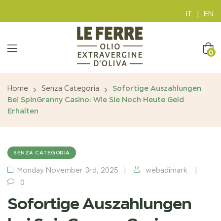
IT
|
EN
0
Home
Senza Categoria
Sofortige Auszahlungen
Bei SpinGranny Casino: Wie Sie Noch Heute Geld
Erhalten
SENZA CATEGORIA
Monday November 3rd, 2025
webadimark
0
Sofortige Auszahlungen