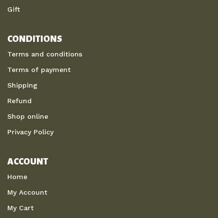
Gift
CONDITIONS
Terms and conditions
Terms of payment
Shipping
Refund
Shop online
Privacy Policy
ACCOUNT
Home
My Account
My Cart