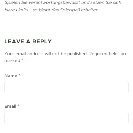
Spielen Sie verantwortungsbewusst und setzen Sie sich
klare Limits – so bleibt das Spielspaß erhalten.
LEAVE A REPLY
Your email address will not be published.
Required fields are
marked
*
Name
*
Email
*