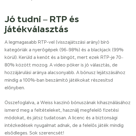
Jó tudni – RTP és
játékválasztás
A legmagasabb RTP-vel (visszajátszási arány) bíró
kategóriák a nyerőgépek (96–98%) és a blackjack (99%
körül). Kerüld a kenót és a bingót, mert ezek RTP-je 70–
80% között mozog. A video póker is jó választás, de
hozzájárulási aránya alacsonyabb. A bónusz lejátszásához
mindig a 100%-ban beszámító játékokat részesítsd
előnyben.
Összefoglalva, a Weiss kaszinó bónuszának kihasználásához
ismerd meg a feltételeket, használj megfelelő fizetési
módokat, és játsz tudatosan. A licenc és a biztonsági
intézkedések nyugalmat adnak, de a felelős játék mindig
elsődleges. Sok szerencsét!