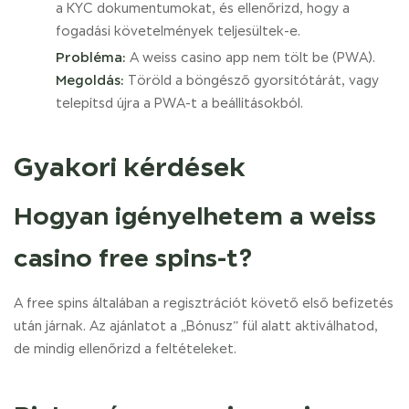
a KYC dokumentumokat, és ellenőrizd, hogy a
fogadási követelmények teljesültek-e.
Probléma:
A weiss casino app nem tölt be (PWA).
Megoldás:
Töröld a böngésző gyorsítótárát, vagy
telepítsd újra a PWA-t a beállításokból.
Gyakori kérdések
Hogyan igényelhetem a weiss
casino free spins-t?
A free spins általában a regisztrációt követő első befizetés
után járnak. Az ajánlatot a „Bónusz” fül alatt aktiválhatod,
de mindig ellenőrizd a feltételeket.