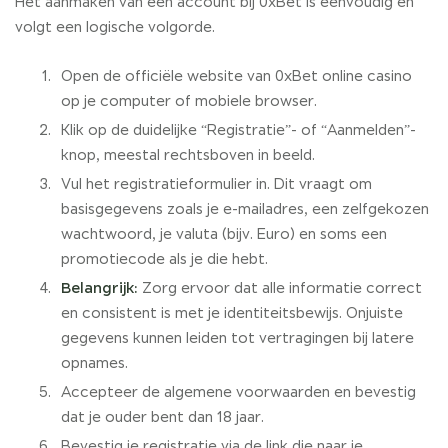
Het aanmaken van een account bij 0xBet is eenvoudig en
volgt een logische volgorde.
Open de officiële website van 0xBet online casino
op je computer of mobiele browser.
Klik op de duidelijke “Registratie”- of “Aanmelden”-
knop, meestal rechtsboven in beeld.
Vul het registratieformulier in. Dit vraagt om
basisgegevens zoals je e-mailadres, een zelfgekozen
wachtwoord, je valuta (bijv. Euro) en soms een
promotiecode als je die hebt.
Belangrijk:
Zorg ervoor dat alle informatie correct
en consistent is met je identiteitsbewijs. Onjuiste
gegevens kunnen leiden tot vertragingen bij latere
opnames.
Accepteer de algemene voorwaarden en bevestig
dat je ouder bent dan 18 jaar.
Bevestig je registratie via de link die naar je