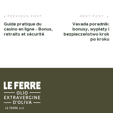
PREVIOUS POST
NEXT POST
Guide pratique du
Vavada poradnik:
casino en ligne – Bonus,
bonusy, wypłaty i
retraits et sécurité
bezpieczeństwo krok
po kroku
LE FERRE s.r.l.