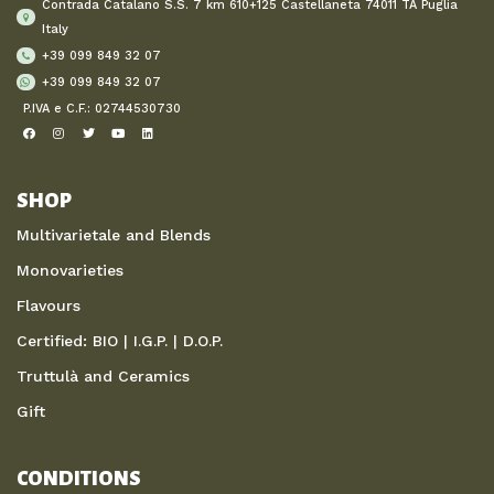
Contrada Catalano S.S. 7 km 610+125 Castellaneta 74011 TA Puglia
Italy
+39 099 849 32 07
+39 099 849 32 07
P.IVA e C.F.: 02744530730
SHOP
Multivarietale and Blends
Monovarieties
Flavours
Certified: BIO | I.G.P. | D.O.P.
Truttulà and Ceramics
Gift
CONDITIONS