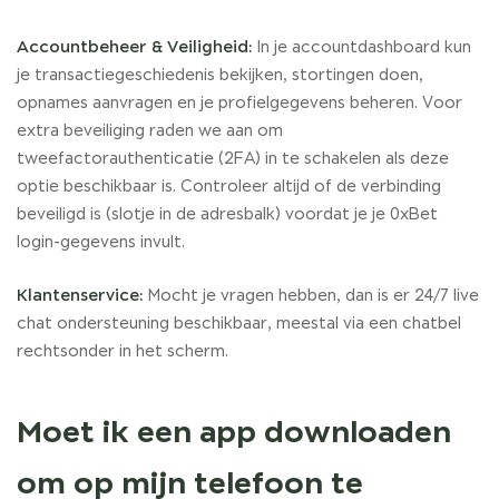
Accountbeheer & Veiligheid:
In je accountdashboard kun
je transactiegeschiedenis bekijken, stortingen doen,
opnames aanvragen en je profielgegevens beheren. Voor
extra beveiliging raden we aan om
tweefactorauthenticatie (2FA) in te schakelen als deze
optie beschikbaar is. Controleer altijd of de verbinding
beveiligd is (slotje in de adresbalk) voordat je je 0xBet
login-gegevens invult.
Klantenservice:
Mocht je vragen hebben, dan is er 24/7 live
chat ondersteuning beschikbaar, meestal via een chatbel
rechtsonder in het scherm.
Moet ik een app downloaden
om op mijn telefoon te