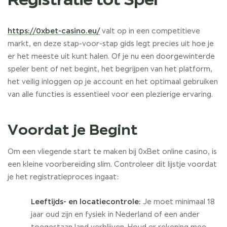
https://0xbet-casino.eu/
valt op in een competitieve
markt, en deze stap-voor-stap gids legt precies uit hoe je
er het meeste uit kunt halen. Of je nu een doorgewinterde
speler bent of net begint, het begrijpen van het platform,
het veilig inloggen op je account en het optimaal gebruiken
van alle functies is essentieel voor een plezierige ervaring.
Voordat je Begint
Om een vliegende start te maken bij 0xBet online casino, is
een kleine voorbereiding slim. Controleer dit lijstje voordat
je het registratieproces ingaat:
Leeftijds- en locatiecontrole:
Je moet minimaal 18
jaar oud zijn en fysiek in Nederland of een ander
toegestaan land verblijven. Houd er rekening mee