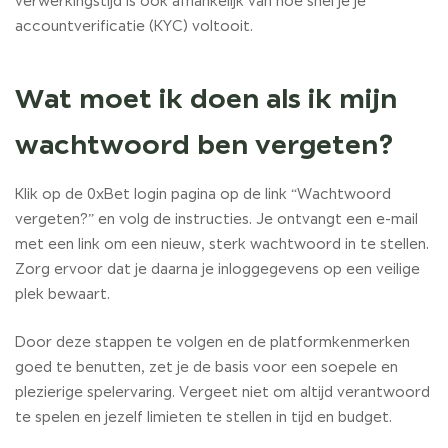
verwerkingstijd is ook afhankelijk van hoe snel je je
accountverificatie (KYC) voltooit.
Wat moet ik doen als ik mijn
wachtwoord ben vergeten?
Klik op de 0xBet login pagina op de link “Wachtwoord
vergeten?” en volg de instructies. Je ontvangt een e-mail
met een link om een nieuw, sterk wachtwoord in te stellen.
Zorg ervoor dat je daarna je inloggegevens op een veilige
plek bewaart.
Door deze stappen te volgen en de platformkenmerken
goed te benutten, zet je de basis voor een soepele en
plezierige spelervaring. Vergeet niet om altijd verantwoord
te spelen en jezelf limieten te stellen in tijd en budget.