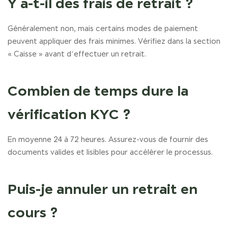
Y a-t-il des frais de retrait ?
Généralement non, mais certains modes de paiement
peuvent appliquer des frais minimes. Vérifiez dans la section
« Caisse » avant d’effectuer un retrait.
Combien de temps dure la
vérification KYC ?
En moyenne 24 à 72 heures. Assurez-vous de fournir des
documents valides et lisibles pour accélérer le processus.
Puis-je annuler un retrait en
cours ?