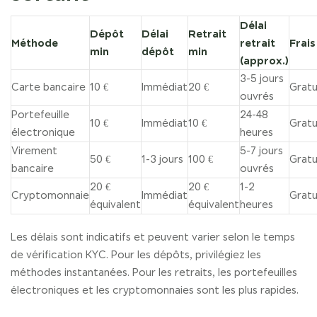
Délai
Dépôt
Délai
Retrait
Méthode
retrait
Frais
min
dépôt
min
(approx.)
3-5 jours
Carte bancaire
10 €
Immédiat
20 €
Gratu
ouvrés
Portefeuille
24-48
10 €
Immédiat
10 €
Gratu
électronique
heures
Virement
5-7 jours
50 €
1-3 jours
100 €
Gratu
bancaire
ouvrés
20 €
20 €
1-2
Cryptomonnaie
Immédiat
Gratu
équivalent
équivalent
heures
Les délais sont indicatifs et peuvent varier selon le temps
de vérification KYC. Pour les dépôts, privilégiez les
méthodes instantanées. Pour les retraits, les portefeuilles
électroniques et les cryptomonnaies sont les plus rapides.