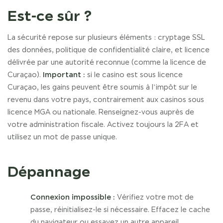
Est-ce sûr ?
La sécurité repose sur plusieurs éléments : cryptage SSL
des données, politique de confidentialité claire, et licence
délivrée par une autorité reconnue (comme la licence de
Curaçao).
Important :
si le casino est sous licence
Curaçao, les gains peuvent être soumis à l’impôt sur le
revenu dans votre pays, contrairement aux casinos sous
licence MGA ou nationale. Renseignez-vous auprès de
votre administration fiscale. Activez toujours la 2FA et
utilisez un mot de passe unique.
Dépannage
Connexion impossible :
Vérifiez votre mot de
passe, réinitialisez-le si nécessaire. Effacez le cache
du navigateur ou essayez un autre appareil.