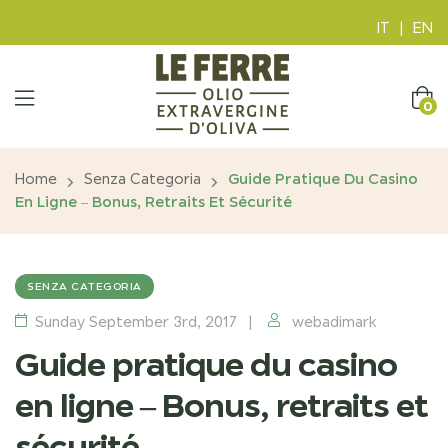
IT
|
EN
0
Home
Senza Categoria
Guide Pratique Du Casino
En Ligne – Bonus, Retraits Et Sécurité
SENZA CATEGORIA
Sunday September 3rd, 2017
webadimark
Guide pratique du casino
en ligne – Bonus, retraits et
sécurité