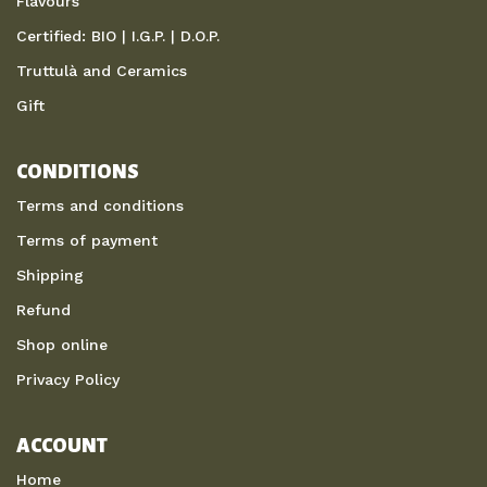
Flavours
Certified: BIO | I.G.P. | D.O.P.
Truttulà and Ceramics
Gift
CONDITIONS
Terms and conditions
Terms of payment
Shipping
Refund
Shop online
Privacy Policy
ACCOUNT
Home