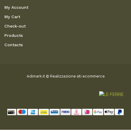
My Account
My Cart
Check-out
Products
Contacts
Adimark.it
©
Realizzazione siti ecommerce