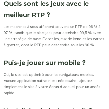
Quels sont les jeux avec le
meilleur RTP ?
Les machines à sous affichent souvent un RTP de 96 % à
97 %, tandis que le blackjack peut atteindre 99,5 % avec
une stratégie de base. Évitez les jeux de keno et les cartes
à gratter, dont le RTP peut descendre sous les 90 %.
Puis-je jouer sur mobile ?
Oui, le site est optimisé pour les navigateurs mobiles.
Aucune application native n’est nécessaire : ajoutez
simplement le site à votre écran d’accueil pour un accès
rapide.