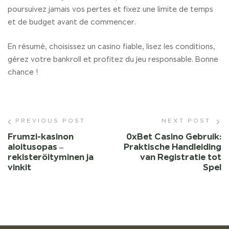
poursuivez jamais vos pertes et fixez une limite de temps
et de budget avant de commencer.
En résumé, choisissez un casino fiable, lisez les conditions,
gérez votre bankroll et profitez du jeu responsable. Bonne
chance !
PREVIOUS POST
NEXT POST
Frumzi-kasinon
0xBet Casino Gebruik:
aloitusopas –
Praktische Handleiding
rekisteröityminen ja
van Registratie tot
vinkit
Spel