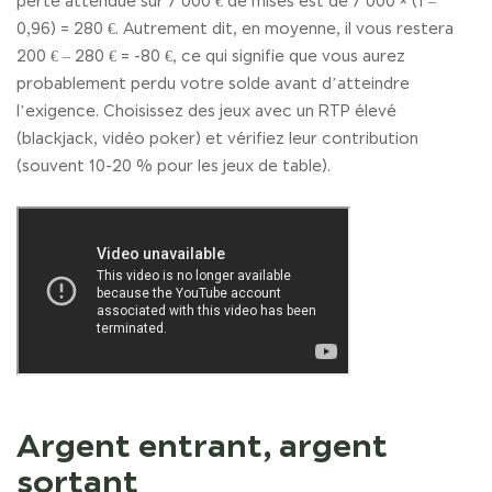
perte attendue sur 7 000 € de mises est de 7 000 × (1 –
0,96) = 280 €. Autrement dit, en moyenne, il vous restera
200 € – 280 € = -80 €, ce qui signifie que vous aurez
probablement perdu votre solde avant d’atteindre
l’exigence. Choisissez des jeux avec un RTP élevé
(blackjack, vidéo poker) et vérifiez leur contribution
(souvent 10-20 % pour les jeux de table).
Argent entrant, argent
sortant