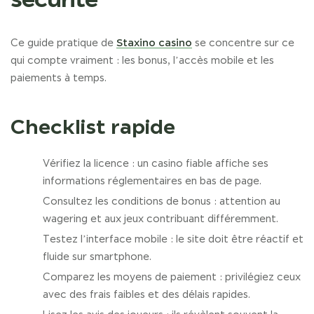
Ce guide pratique de
Staxino casino
se concentre sur ce
qui compte vraiment : les bonus, l’accès mobile et les
paiements à temps.
Checklist rapide
Vérifiez la licence : un casino fiable affiche ses
informations réglementaires en bas de page.
Consultez les conditions de bonus : attention au
wagering et aux jeux contribuant différemment.
Testez l’interface mobile : le site doit être réactif et
fluide sur smartphone.
Comparez les moyens de paiement : privilégiez ceux
avec des frais faibles et des délais rapides.