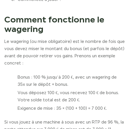
Comment fonctionne le
wagering
Le wagering (ou mise obligatoire) est le nombre de fois que
vous devez miser le montant du bonus (et parfois le dépôt)
avant de pouvoir retirer vos gains. Prenons un exemple
concret :
Bonus : 100 % jusqu’à 200 €, avec un wagering de
35x sur le dépôt + bonus.
Vous déposez 100 €, vous recevez 100 € de bonus.
Votre solde total est de 200 €.
Exigence de mise : 35 × (100 + 100) = 7 000 €.
Si vous jouez à une machine à sous avec un RTP de 96 %, la