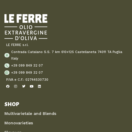
LE FERRE s.r.l.
Contrada Catalano S.S. 7 km 610+125 Castellaneta 74011 TA Puglia
Italy
+39 099 849 32 07
+39 099 849 32 07
P.IVA e C.F.: 02744530730
SHOP
Multivarietale and Blends
Monovarieties